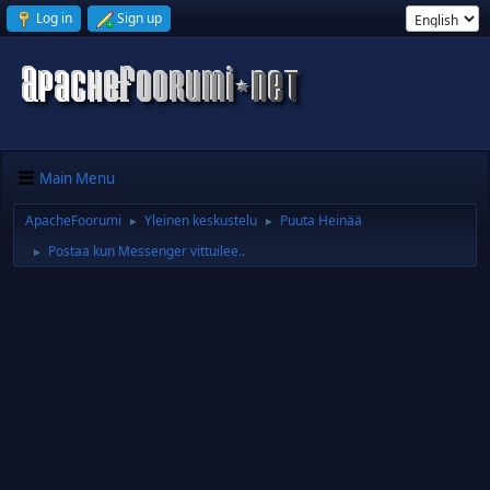
Log in
Sign up
Main Menu
ApacheFoorumi
Yleinen keskustelu
Puuta Heinää
►
►
Postaa kun Messenger vittuilee..
►