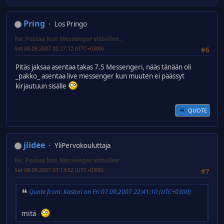
Pring
Los Pringo
Re: Postaa kun Messenger vittuilee..
Sat 08.09.2007 02:27:12 (UTC+0300)
#6
Pitäs jaksaa asentaa takas 7.5 Messengeri, nääs tänään oli
_pakko_ asentaa live messenger kun muuten ei päässyt
kirjautuun sisälle
QUOTE
jiidee
YliPervokouluttaja
Re: Postaa kun Messenger vittuilee..
Sat 08.09.2007 07:13:52 (UTC+0300)
#7
Quote from: Kastori on Fri 07.09.2007 22:41:10 (UTC+0300)
mitä