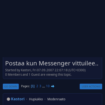
Postaa kun Messenger vittuilee..
Started by Kastori, Fri 07.09.2007 22:07:18 (UTC+0300)
0 Members and 1 Guest are viewing this topic.
2
3
...
10
Pages
1
GO DOWN
USER ACTIONS
Kastori
Hupiukko
Modenraato