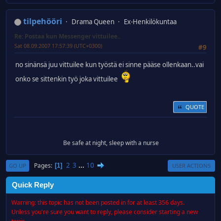
tilpehööri
Drama Queen
Ex-Henkilökuntaa
Re: Postaa kun Messenger vittuilee..
Sat 08.09.2007 17:57:39 (UTC+0300)
#9
no sinänsä juu vittuilee kun työstä ei sinne pääse ollenkaan..vai
onko se sittenkin työ joka vittuilee
QUOTE
Be safe at night, sleep with a nurse
2
3
...
10
Pages
1
GO UP
USER ACTIONS
Quick Reply
Warning: this topic has not been posted in for at least 356 days.
Unless you're sure you want to reply, please consider starting a new