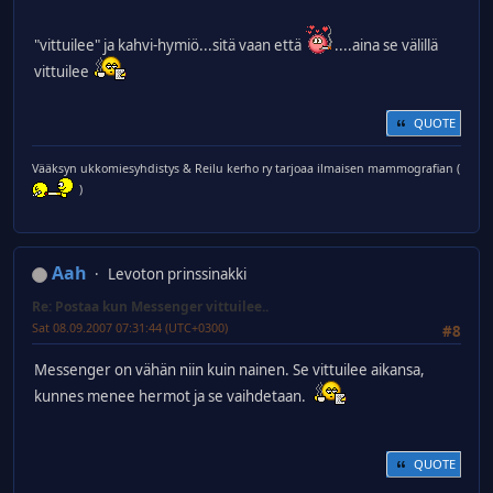
"vittuilee" ja kahvi-hymiö...sitä vaan että
....aina se välillä
vittuilee
QUOTE
Vääksyn ukkomiesyhdistys & Reilu kerho ry tarjoaa ilmaisen mammografian (
)
Aah
Levoton prinssinakki
Re: Postaa kun Messenger vittuilee..
Sat 08.09.2007 07:31:44 (UTC+0300)
#8
Messenger on vähän niin kuin nainen. Se vittuilee aikansa,
kunnes menee hermot ja se vaihdetaan.
QUOTE