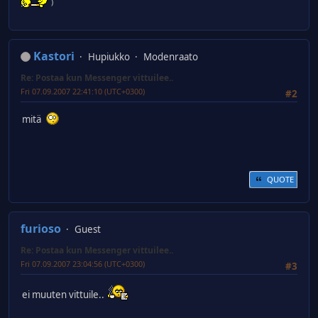
)
Kastori
Hupiukko
Modenraato
Re: Postaa kun Messenger vittuilee..
Fri 07.09.2007 22:41:10 (UTC+0300)
#2
mitä
QUOTE
furioso
Guest
Re: Postaa kun Messenger vittuilee..
Fri 07.09.2007 23:04:56 (UTC+0300)
#3
ei muuten vittuile..