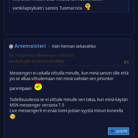
vankilapsykiatri sanois Tuomarista
Arsemaisteri
Vain hieman sekavahko
Re: Postaa kun Messenger vittuilee..
Sat 08.09.2007 01:34:27 (UTC+0300)
#5
Messengeri ei uskalla vittuilla minulle, kun minä sanoin sille että
jos se alkaa vittuilemaan niin minä vaihdan sen johonkin
parempaan
Todellisuudessa se ei vittuile minulle sen takia, kun minä käytän
MSN messenger versiota 7.5
Live messengerit ei enää toimi jostain syystä minun koneella
QUOTE