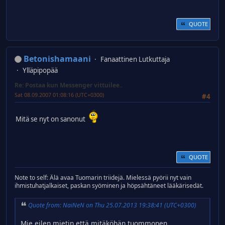
QUOTE
Betonishamaani
Fanaattinen Lutkuttaja
Ylläpipopää
Re: Postaa kun Messenger vittuilee..
Sat 08.09.2007 01:08:16 (UTC+0300)
#4
Mitä se nyt on sanonut
QUOTE
Note to self: Älä avaa Tuomarin triidejä. Mielessä pyörii nyt vain
ihmistuhatjalkaiset, paskan syöminen ja höpsähtäneet lääkärisedät.
Quote from: NaiNeN on Thu 25.07.2013 19:38:41 (UTC+0300)
Mie eilen mietin että mitäköhän tuommonen