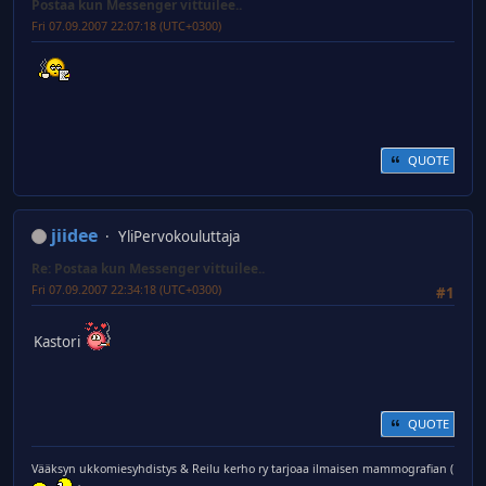
Postaa kun Messenger vittuilee..
Fri 07.09.2007 22:07:18 (UTC+0300)
QUOTE
jiidee
YliPervokouluttaja
Re: Postaa kun Messenger vittuilee..
Fri 07.09.2007 22:34:18 (UTC+0300)
#1
Kastori
QUOTE
Vääksyn ukkomiesyhdistys & Reilu kerho ry tarjoaa ilmaisen mammografian (