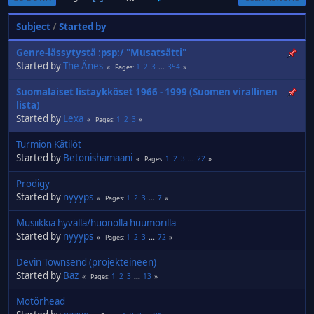
Subject
/
Started by
Genre-lässytystä :psp:/ "Musatsätti"
Started by
The Änes
1
2
3
...
354
Pages
Suomalaiset listaykköset 1966 - 1999 (Suomen virallinen
lista)
Started by
Lexa
1
2
3
Pages
Turmion Kätilöt
Started by
Betonishamaani
1
2
3
...
22
Pages
Prodigy
Started by
nyyyps
1
2
3
...
7
Pages
Musiikkia hyvällä/huonolla huumorilla
Started by
nyyyps
1
2
3
...
72
Pages
Devin Townsend (projekteineen)
Started by
Baz
1
2
3
...
13
Pages
Motörhead