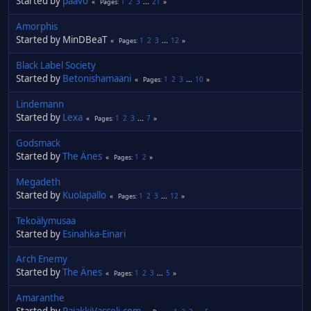
Started by
paavo
1
2
3
...
21
Pages
Amorphis
Started by MinDBeaT
1
2
3
...
12
Pages
Black Label Society
Started by
Betonishamaani
1
2
3
...
10
Pages
Lindemann
Started by
Lexa
1
2
3
...
7
Pages
Godsmack
Started by
The Änes
1
2
Pages
Megadeth
Started by
Kuolapallo
1
2
3
...
12
Pages
Tekoälymusaa
Started by
Esinahka-Einari
Arch Enemy
Started by
The Änes
1
2
3
...
5
Pages
Amaranthe
Started by
PajakkiVasseli.com