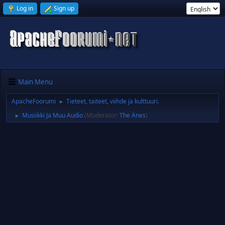
Log in
Sign up
Main Menu
ApacheFoorumi
Tieteet, taiteet, viihde ja kulttuuri.
►
Musiikki Ja Muu Audio
(Moderator:
The Änes
)
►