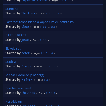
1
2
3
...
5
Pages
Stam1na
Started by
The Änes
1
2
3
...
18
Pages
Laitetaas tähän hienoja kappaleita eri artisteilta
Started by
Masa
1
2
3
...
262
Pages
BATTLE BEAST
Started by
Josse
1
2
3
Pages
Eläkeläiset
Started by
peter
1
2
3
...
8
Pages
Static-X
Started by
Dragon
1
2
3
...
5
Pages
Michael Monroe ja bändi(t)
Started by
NaiNeN
1
2
Pages
Zombie ja sen veli
Started by
The Änes
1
2
3
4
Pages
Korpiklaani
Started by
The Änes