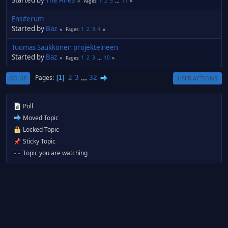
1
2
3
...
11
Pages
Ensiferum
Started by
Baz
1
2
3
4
Pages
Tuomas Saukkonen projekteineen
Started by
Baz
1
2
3
...
10
Pages
2
3
...
32
Pages
1
GO UP
USER ACTIONS
Poll
Moved Topic
Locked Topic
Sticky Topic
Topic you are watching