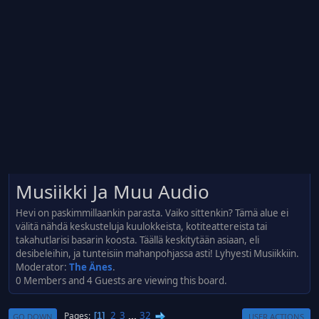
Musiikki Ja Muu Audio
Hevi on paskimmillaankin parasta. Vaiko sittenkin? Tämä alue ei
välitä nähdä keskusteluja kuulokkeista, kotiteattereista tai
takahutlarisi basarin koosta. Täällä keskitytään asiaan, eli
desibeleihin, ja tunteisiin mahanpohjassa asti! Lyhyesti Musiikkiin.
Moderator:
The Änes
.
0 Members and 4 Guests are viewing this board.
2
3
...
32
Pages
1
GO DOWN
USER ACTIONS