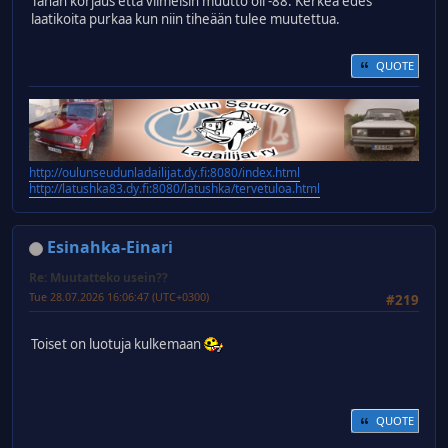
Tähän korjaus että viimeisin muutto oli -88. Kerkeä edes
laatikoita purkaa kun niin tiheään tulee muutettua.
QUOTE
http://oulunseudunladailijat.dy.fi:8080/index.html
http://latushka83.dy.fi:8080/latushka/tervetuloa.html
Esinahka-Einari
Re: Muutatteko usein??
Tue 28.07.2026 16:06:47 (UTC+0300)
#219
Toiset on luotuja kulkemaan
QUOTE