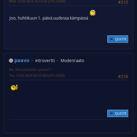
Wed 13.03.2024 16:13:34 (UTC+0200)
#215
Joo, huhtikuun 1. päivä uudessa kämpässä
QUOTE
paavo
introvertti
Modenraato
Re: Muutatteko usein??
Thu 14.03.2024 09:27:08 (UTC+0200)
#216
QUOTE