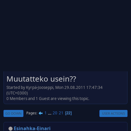
Muutatteko usein??
Started by Kyrpä-Jooseppi, Mon 29.08.2011 17:47:34
(UTC+0300)
0 Members and 1 Guest are viewing this topic.
1
...
20
21
Pages
22
GO DOWN
USER ACTIONS
Esinahka-Einari