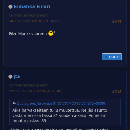
Esinahka-Einari
Re: Muutatteko usein??
Sat 25.07.2026 06:40:01 (UTC+0300)
#217
Eilen Munkkivuoreen
QUOTE
jta
Re: Muutatteko usein??
Mon 27.07.2026 20:59:30 (UTC+0300)
#218
Quote from: jta on Tue 01.07.2014 20:32:29 (UTC+0300)
Aika harvakseltaan tullu muutettua. Neljäs asunto
vasta menossa tässä 31 vuoden aikana. Viimeisin
muutto joskus -89.