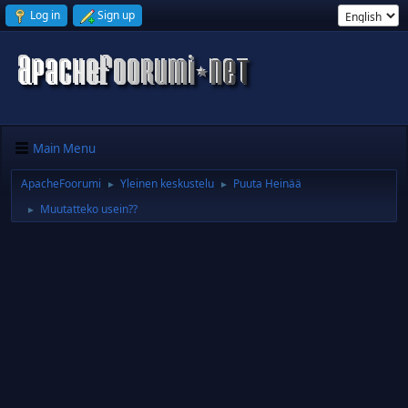
Log in
Sign up
Main Menu
ApacheFoorumi
Yleinen keskustelu
Puuta Heinää
►
►
Muutatteko usein??
►