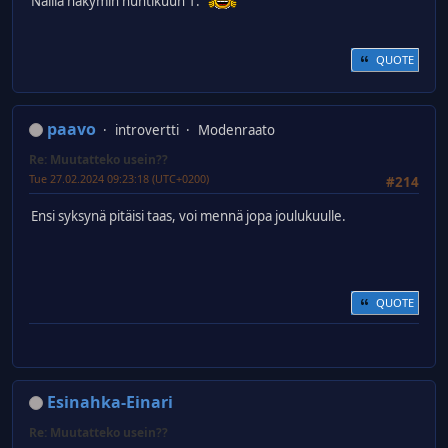
Näillä näkymin huhtikuun 1.
QUOTE
paavo
introvertti
Modenraato
Re: Muutatteko usein??
Tue 27.02.2024 09:23:18 (UTC+0200)
#214
Ensi syksynä pitäisi taas, voi mennä jopa joulukuulle.
QUOTE
Esinahka-Einari
Re: Muutatteko usein??