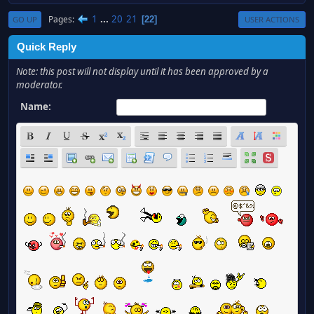
1
...
20
21
Pages
22
GO UP
USER ACTIONS
Quick Reply
Note: this post will not display until it has been approved by a
moderator.
Name: