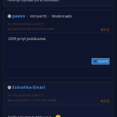
Parempi myöhään jos ei silloinkaan.
paavo
introvertti
Modenraato
Re: Muutatteko usein??
Sat 24.02.2024 05:47:56 (UTC+0200)
#212
2009 ja nyt joulukuussa
QUOTE
Esinahka-Einari
Re: Muutatteko usein??
Mon 26.02.2024 17:11:41 (UTC+0200)
#213