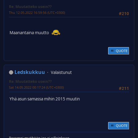
Re: Muutatteko usein??
Thu 12.05.2022 16:59:56 (UTC+0300)
#210
Maanantaina muutto
QUOTE
Ledskukkuu
Valaistunut
Re: Muutatteko usein??
Sat 14.05.2022 00:17:24 (UTC+0300)
#211
Yhä asun samassa mihin 2015 muutin
QUOTE