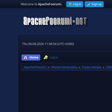
Welcome to
ApacheFoorumi
.
Log in
Sign up
Thu 06.08.2026 11:38:54 (UTC+0300)
Home
Log in
ApacheFoorumi
Yleinen keskustelu
Puuta Heinää
ONP
►
►
►