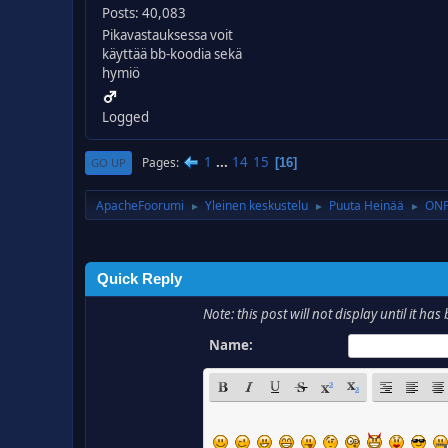
Posts: 40,083
Pikavastauksessa voit
käyttää bb-koodia sekä
hymiö
Logged
1
...
14
15
Pages
16
GO UP
ApacheFoorumi
Yleinen keskustelu
Puuta Heinää
ONP
►
►
►
Quick Reply
Note: this post will not display until it 
Name: