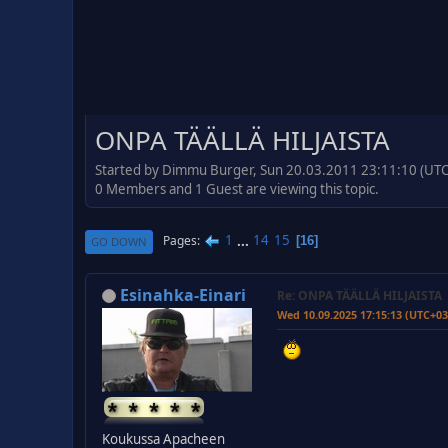
ONPA TÄÄLLÄ HILJAISTA
Started by Dimmu Burger, Sun 20.03.2011 23:11:10 (UT
0 Members and 1 Guest are viewing this topic.
1
...
14
15
Pages
16
GO DOWN
Esinahka-Einari
Re: ONPA TÄÄLLÄ HILJAISTA
Wed 10.09.2025 17:15:13 (UTC+03
Koukussa Apacheen