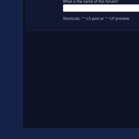
What is the name of this forum?:
Shortcuts: ⌃⌥S post or ⌃⌥P preview