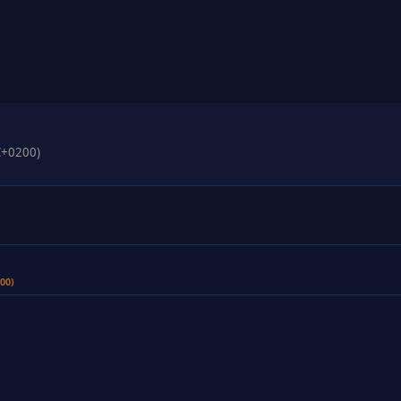
C+0200)
00)