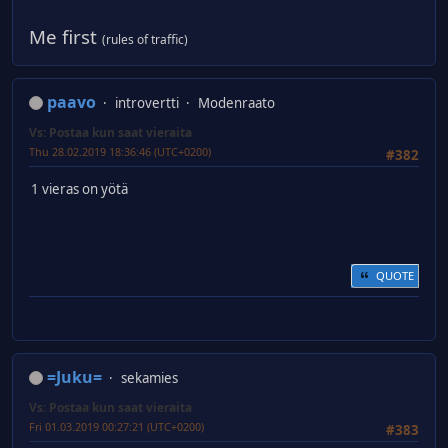
Me first
(rules of traffic)
paavo
introvertti
Modenraato
Vs: Postaa kun saat vieraita
Thu 28.02.2019 18:36:46 (UTC+0200)
#382
1 vieras on yötä
QUOTE
=Juku=
sekamies
Vs: Postaa kun saat vieraita
Fri 01.03.2019 00:27:21 (UTC+0200)
#383