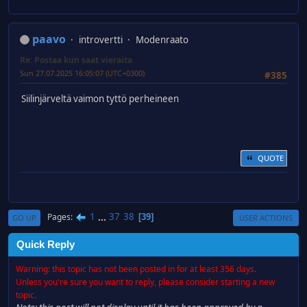
paavo
introvertti
Modenraato
Re: Postaa kun saat vieraita
Sun 27.07.2025 16:05:07 (UTC+0300)
#385
Siilinjärveltä vaimon tyttö perheineen
QUOTE
1
...
37
38
Pages
39
GO UP
USER ACTIONS
Quick Reply
Warning: this topic has not been posted in for at least 356 days.
Unless you're sure you want to reply, please consider starting a new
topic.