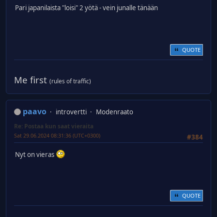
Pari japanilaista "loisi" 2 yötä - vein junalle tänään
QUOTE
Me first
(rules of traffic)
paavo
introvertti
Modenraato
Re: Postaa kun saat vieraita
Sat 29.06.2024 08:31:36 (UTC+0300)
#384
Nyt on vieras
QUOTE