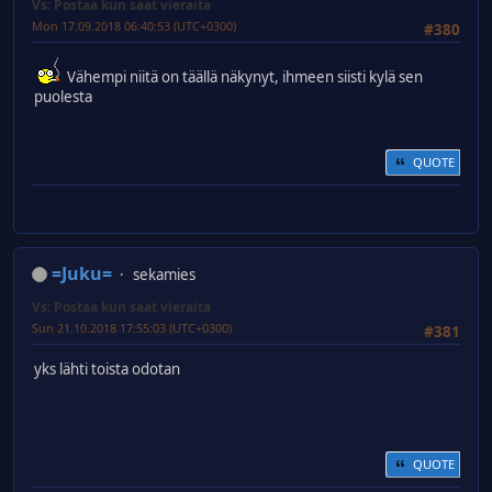
Vs: Postaa kun saat vieraita
Mon 17.09.2018 06:40:53 (UTC+0300)
#380
Vähempi niitä on täällä näkynyt, ihmeen siisti kylä sen
puolesta
QUOTE
=Juku=
sekamies
Vs: Postaa kun saat vieraita
Sun 21.10.2018 17:55:03 (UTC+0300)
#381
yks lähti toista odotan
QUOTE