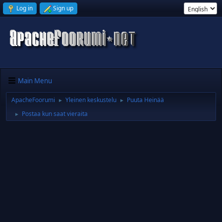
Log in
Sign up
Main Menu
ApacheFoorumi
Yleinen keskustelu
Puuta Heinää
►
►
Postaa kun saat vieraita
►