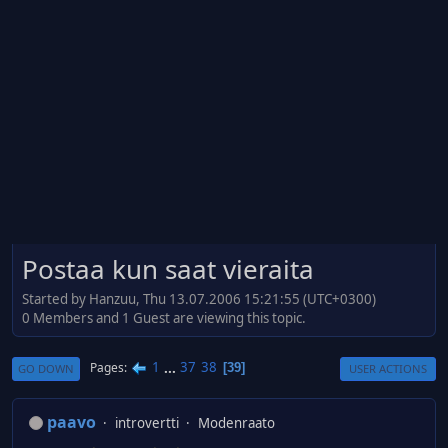
Postaa kun saat vieraita
Started by Hanzuu, Thu 13.07.2006 15:21:55 (UTC+0300)
0 Members and 1 Guest are viewing this topic.
1
...
37
38
Pages
39
GO DOWN
USER ACTIONS
paavo
introvertti
Modenraato