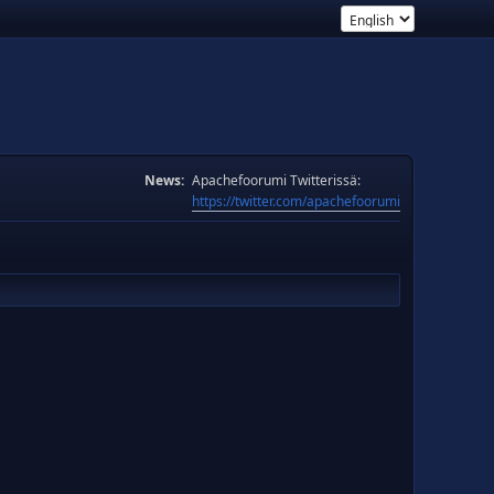
News:
Apachefoorumi Twitterissä:
https://twitter.com/apachefoorumi