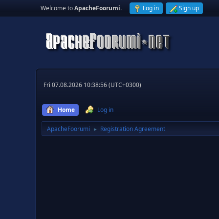
Welcome to
ApacheFoorumi
.
Log in
Sign up
Fri 07.08.2026 10:38:56 (UTC+0300)
Home
Log in
ApacheFoorumi
Registration Agreement
►