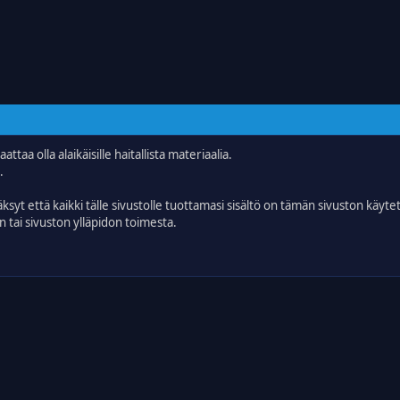
attaa olla alaikäisille haitallista materiaalia.
.
äksyt että kaikki tälle sivustolle tuottamasi sisältö on tämän sivuston käyte
un tai sivuston ylläpidon toimesta.