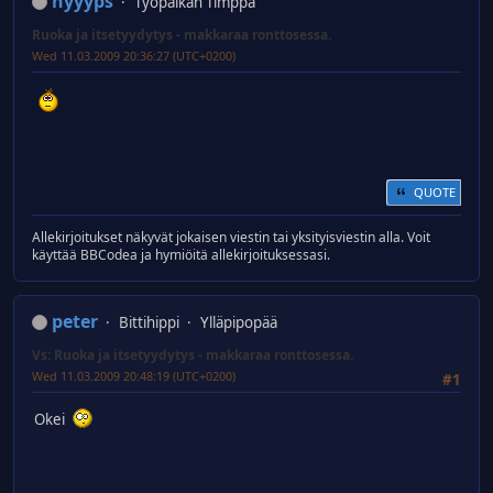
nyyyps
Työpaikan Timppa
Ruoka ja itsetyydytys - makkaraa ronttosessa.
Wed 11.03.2009 20:36:27 (UTC+0200)
QUOTE
Allekirjoitukset näkyvät jokaisen viestin tai yksityisviestin alla. Voit
käyttää BBCodea ja hymiöitä allekirjoituksessasi.
peter
Bittihippi
Ylläpipopää
Vs: Ruoka ja itsetyydytys - makkaraa ronttosessa.
Wed 11.03.2009 20:48:19 (UTC+0200)
#1
Okei