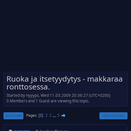
Ruoka ja itsetyydytys - makkaraa
ronttosessa.
Started by nyyyps, Wed 11.03.2009 20:36:27 (UTC+0200)
0 Members and 1 Guest are viewing this topic.
2
3
...
5
Pages
1
GO DOWN
USER ACTIONS