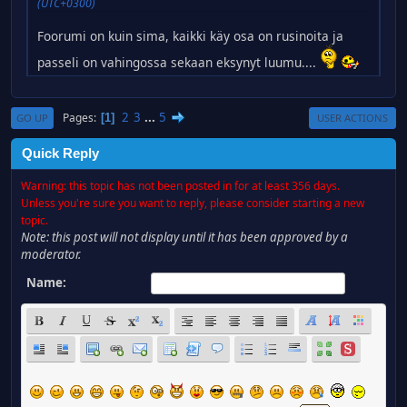
(UTC+0300)
Foorumi on kuin sima, kaikki käy osa on rusinoita ja
passeli on vahingossa sekaan eksynyt luumu....
2
3
...
5
Pages
1
GO UP
USER ACTIONS
Quick Reply
Warning: this topic has not been posted in for at least 356 days.
Unless you're sure you want to reply, please consider starting a new
topic.
Note: this post will not display until it has been approved by a
moderator.
Name: