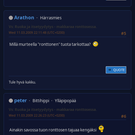
Arathon
Härrasmies
Vs: Ruoka ja itsetyydytys - makkaraa ronttosessa.
Wed 11.03.2009 22:11:48 (UTC+0200)
#5
Millä murteella "ronttonen" tuota tarkottaa?
QUOTE
Tule hyvä kakku.
peter
Bittihippi
Ylläpipopää
Vs: Ruoka ja itsetyydytys - makkaraa ronttosessa.
Wed 11.03.2009 22:26:23 (UTC+0200)
#6
Ainakin savossa tuon ronttosen tajuaa kengäksi