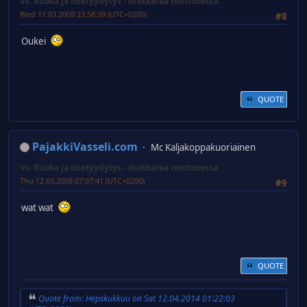
Vs: Ruoka ja itsetyydytys - makkaraa ronttosessa.
Wed 11.03.2009 23:58:39 (UTC+0200)
#8
Oukei
QUOTE
PajakkiVasseli.com
Mc Kaljakoppakuoriainen
Vs: Ruoka ja itsetyydytys - makkaraa ronttosessa.
Thu 12.03.2009 07:07:41 (UTC+0200)
#9
wat wat
QUOTE
Quote from: Hepskukkuu on Sat 12.04.2014 01:22:03