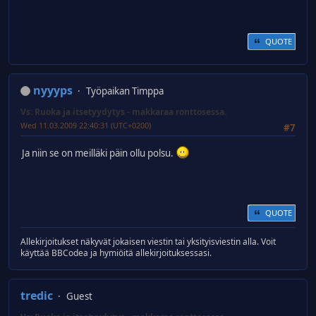
QUOTE
nyyyps
Työpaikan Timppa
Vs: Ruoka ja itsetyydytys - makkaraa ronttosessa.
Wed 11.03.2009 22:40:31 (UTC+0200)
#7
Ja niin se on meilläki päin ollu polsu.
QUOTE
Allekirjoitukset näkyvät jokaisen viestin tai yksityisviestin alla. Voit
käyttää BBCodea ja hymiöitä allekirjoituksessasi.
tredic
Guest