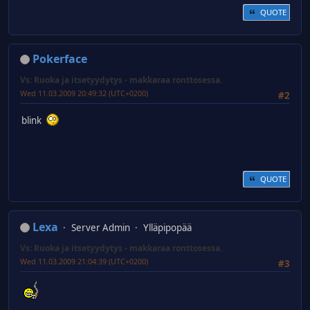
QUOTE
Pokerface
Vs: Ruoka ja itsetyydytys - makkaraa ronttosessa.
Wed 11.03.2009 20:49:32 (UTC+0200)
#2
blink
QUOTE
Lexa
Server Admin
Ylläpipopää
Vs: Ruoka ja itsetyydytys - makkaraa ronttosessa.
Wed 11.03.2009 21:04:39 (UTC+0200)
#3