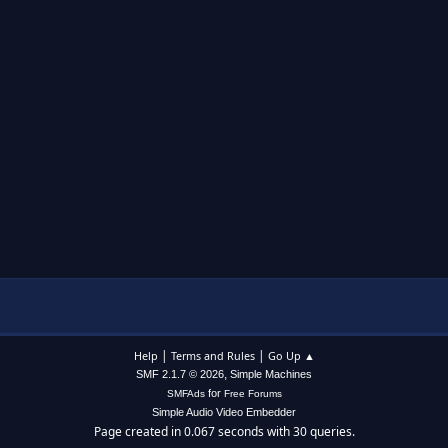
|
|
Help
Terms and Rules
Go Up ▲
,
SMF 2.1.7 © 2026
Simple Machines
for
SMFAds
Free Forums
Simple Audio Video Embedder
Page created in 0.067 seconds with 30 queries.