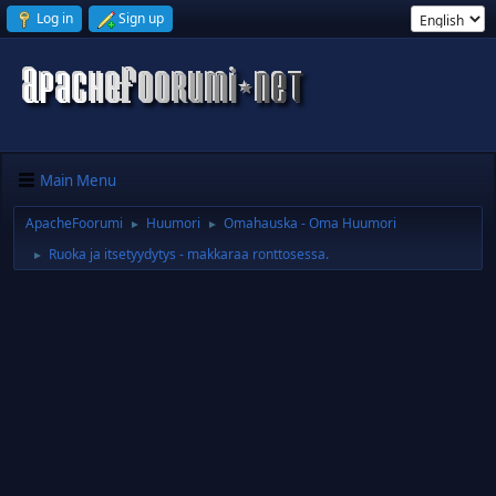
Log in
Sign up
Main Menu
ApacheFoorumi
Huumori
Omahauska - Oma Huumori
►
►
Ruoka ja itsetyydytys - makkaraa ronttosessa.
►