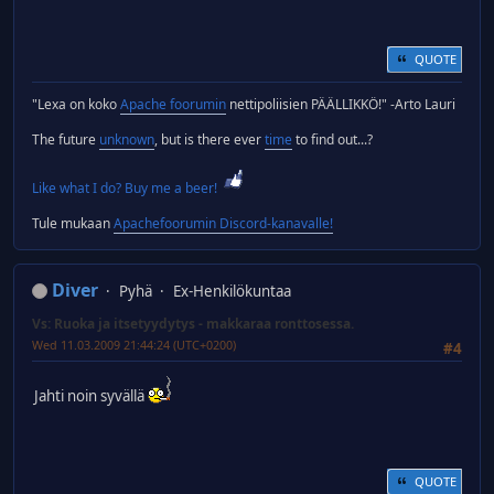
QUOTE
"Lexa on koko
Apache foorumin
nettipoliisien PÄÄLLIKKÖ!" -Arto Lauri
The future
unknown
, but is there ever
time
to find out...?
Like what I do? Buy me a beer!
Tule mukaan
Apachefoorumin Discord-kanavalle!
Diver
Pyhä
Ex-Henkilökuntaa
Vs: Ruoka ja itsetyydytys - makkaraa ronttosessa.
Wed 11.03.2009 21:44:24 (UTC+0200)
#4
Jahti noin syvällä
QUOTE