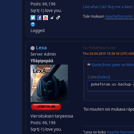
Posts: 66,196
Like what I do? Buy me a beer!
Sqrt(-1) love you.
Tule mukaan
Apachefoorumin D
Logged
Lexa
Vs: Pokeforum.net
Thu 02.04.2015 15:26:18 (UTC+03
Server Admin
Ylläpipopää
Quote from: peter on Mon
Code
Select
pokeforum.us-backup-
Toi muuten ois mukava räpel
Vieroituksen tarpeessa
Posts: 66,196
Sqrt(-1) love you.
"Lexa on koko
Apache foorumi