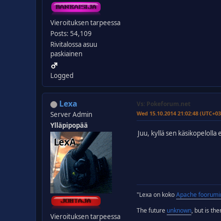
Vieroituksen tarpeessa
Posts: 54,109
Rivitalossa asuu
paskiainen
Logged
Lexa
Vs: Pokeforum.net
Wed 15.10.2014 21:02:48 (UTC+03
Server Admin
Ylläpipopää
Juu, kyllä sen käsikopelolla 
"Lexa on koko
Apache foorumi
The future
unknown
, but is th
Vieroituksen tarpeessa