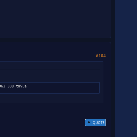
#104
963 308 tavua
QUOTE