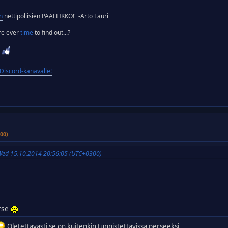
n
nettipoliisien PÄÄLLIKKÖ!" -Arto Lauri
ere ever
time
to find out...?
iscord-kanavalle!
00)
Wed 15.10.2014 20:56:05 (UTC+0300)
rse
Oletettavasti se on kuitenkin tunnistettavissa perseeksi.