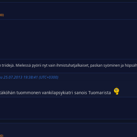
00)
 triidejä. Mielessä pyörii nyt vain ihmistuhatjalkaiset, paskan syöminen ja höpsä
u 25.07.2013 19:38:41 (UTC+0300)
mitäköhän tuommonen vankilapsykiatri sanois Tuomarista
00)