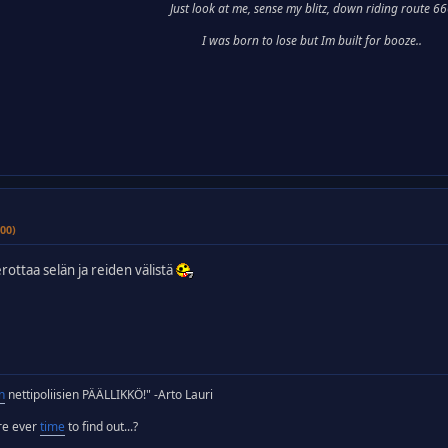
Just look at me, sense my blitz, down riding route 6
I was born to lose but Im built for booze..
00)
erottaa selän ja reiden välistä
n
nettipoliisien PÄÄLLIKKÖ!" -Arto Lauri
ere ever
time
to find out...?