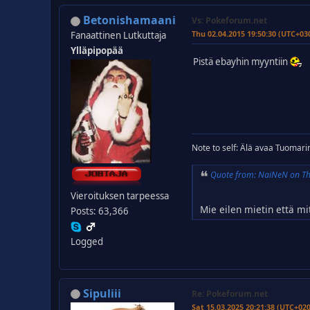
Betonishamaani
Vs: Pokeforum.net
Thu 02.04.2015 19:50:30 (UTC+03
Fanaattinen Lutkuttaja
Ylläpipopää
Pistä ebayhin myyntiin
Note to self: Älä avaa Tuomarin
Quote from: NaiNeN on Th
Vieroituksen tarpeessa
Mie eilen mietin että 
Posts: 63,366
Logged
Sipuliii
Re: Pokeforum.net
Sat 15.03.2025 20:21:38 (UTC+02