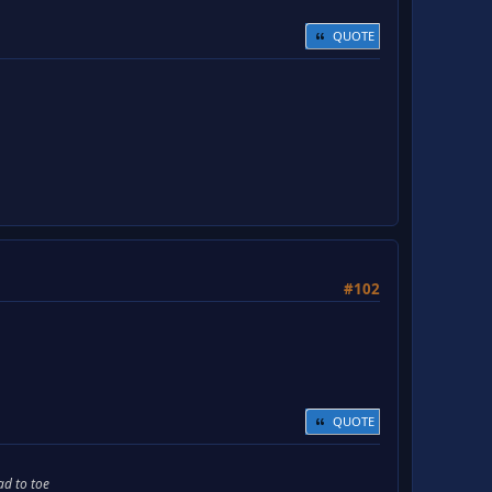
QUOTE
#102
QUOTE
ad to toe