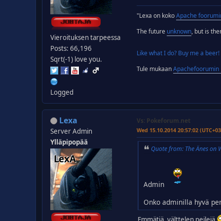
"Lexa on koko
Apache foorumi
The future
unknown
, but is th
Vieroituksen tarpeessa
Posts: 66,196
Like what I do? Buy me a beer!
Sqrt(-1) love you.
Tule mukaan
Apachefoorumin D
Logged
Lexa
Vs: Pokeforum.net
Wed 15.10.2014 20:57:02 (UTC+03
Server Admin
Ylläpipopää
Quote from: The Änes on 
Admin
Onko adminilla hyvä pe
Emmätiä, välttelen peilejä