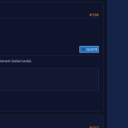
#106
QUOTE
htäneet lääkärisedät.
#107