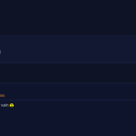
)
00)
ä vain