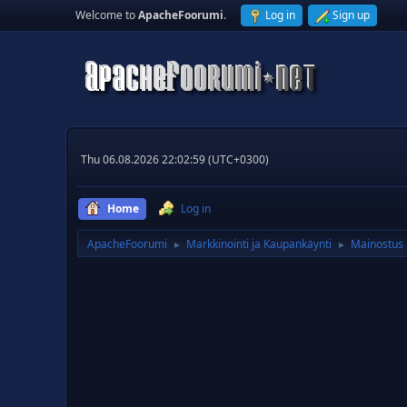
Welcome to
ApacheFoorumi
.
Log in
Sign up
Thu 06.08.2026 22:02:59 (UTC+0300)
Home
Log in
ApacheFoorumi
Markkinointi ja Kaupankäynti
Mainostus
►
►