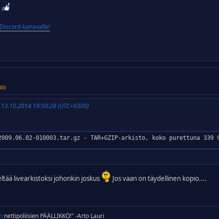
iscord-kanavalle!
00)
 13.10.2014 19:50:28 (UTC+0300)
2009.06.02-010003.tar.gz - TAR+GZIP-arkisto, koko purettuna 339 
tää livearkistoksi johonkin joskus
Jos vaan on täydellinen kopio....
n
nettipoliisien PÄÄLLIKKÖ!" -Arto Lauri