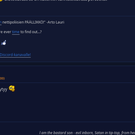
n
nettipoliisien PÄÄLLIKKÖ!" -Arto Lauri
ere ever
time
to find out...?
iscord-kanavalle!
00)
öytyy
l am the bastard son - evil inborn, Satan in tip-top, from he