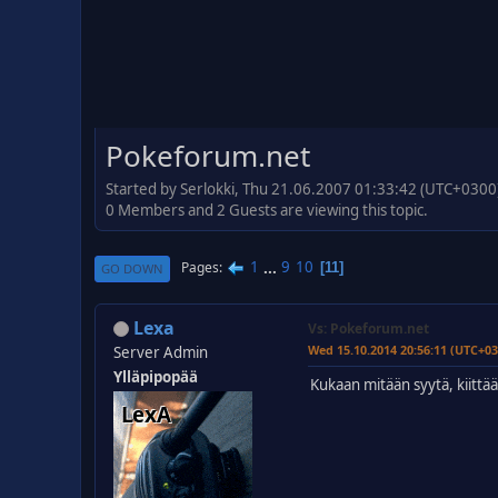
Pokeforum.net
Started by Serlokki, Thu 21.06.2007 01:33:42 (UTC+0300
0 Members and 2 Guests are viewing this topic.
1
...
9
10
Pages
11
GO DOWN
Lexa
Vs: Pokeforum.net
Wed 15.10.2014 20:56:11 (UTC+03
Server Admin
Ylläpipopää
Kukaan mitään syytä, kiittä