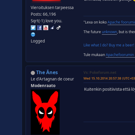
Vieroituksen tarpeessa
Posts: 66,196
Sqrt(-1) love you.
"Lexa on koko
Apache foorumi
The future
unknown
, but is th
Logged
Like what I do? Buy me a beer!
Tule mukaan
Apachefoorumin D
The Änes
Vs: Pokeforum.net
Wed 15.10.2014 20:57:38 (UTC+03
Le d'Artagnan de coeur
Modenraato
Kuitenkin positiivista että l