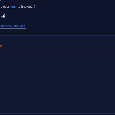
ere ever
time
to find out...?
iscord-kanavalle!
00)