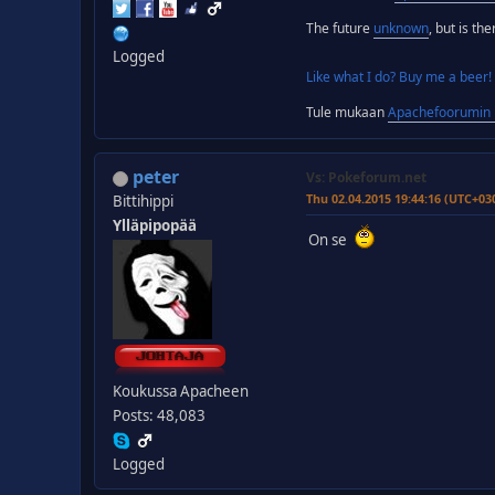
The future
unknown
, but is th
Logged
Like what I do? Buy me a beer!
Tule mukaan
Apachefoorumin D
peter
Vs: Pokeforum.net
Thu 02.04.2015 19:44:16 (UTC+03
Bittihippi
Ylläpipopää
On se
Koukussa Apacheen
Posts: 48,083
Logged