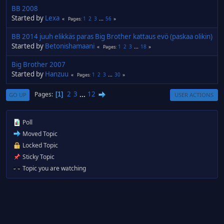
BB 2008
Started by
Lexa
1
2
3
...
56
Pages
BB 2014 juuh elikkäs paras Big Brother kattaus evö (paskaa olikin)
Started by
Betonishamaani
1
2
3
...
18
Pages
Big Brother 2007
Started by
Hanzuu
1
2
3
...
30
Pages
2
3
...
12
Pages
1
GO UP
USER ACTIONS
Poll
Moved Topic
Locked Topic
Sticky Topic
Topic you are watching