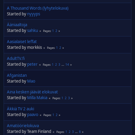
A Thousand Words (lyhytelokuva)
Started by
nyyyps
Ääniaaltoja
Started by
sahku
1
2
Pages
Aasialaiset leffat
Started by morkkis
1
2
Pages
AdultTV.fi
Started by
peter
1
2
3
...
14
Pages
Afganistan
Started by
Mao
Aina kesken jäävät elokuvat
Started by
Milla Makia
1
2
3
Pages
Äkkiä TV 2 auki
Started by
paavo
1
2
Pages
Amatöörielokuva
Started by Team Finland
1
2
3
...
8
Pages