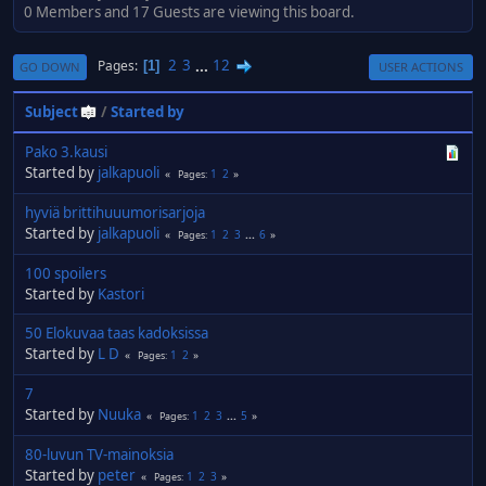
0 Members and 17 Guests are viewing this board.
2
3
...
12
Pages
1
GO DOWN
USER ACTIONS
Subject
/
Started by
Pako 3.kausi
Started by
jalkapuoli
1
2
Pages
hyviä brittihuuumorisarjoja
Started by
jalkapuoli
1
2
3
...
6
Pages
100 spoilers
Started by
Kastori
50 Elokuvaa taas kadoksissa
Started by
L D
1
2
Pages
7
Started by
Nuuka
1
2
3
...
5
Pages
80-luvun TV-mainoksia
Started by
peter
1
2
3
Pages