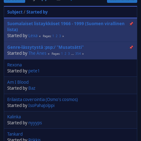
Subject
/
Started by
Suomalaiset listaykköset 1966 - 1999 (Suomen virallinen
lista)
Started by
Lexa
1
2
3
Pages
Genre-lässytystä :psp:/ "Musatsätti"
Started by
The Änes
1
2
3
...
354
Pages
Rexona
Started by
pete1
Am I Blood
Started by
Baz
Erilaista coverointia (Osmo's cosmos)
Started by
IsoPahaJolppi
Kalinka
Started by
nyyyps
Tankard
Started by
Rökkis