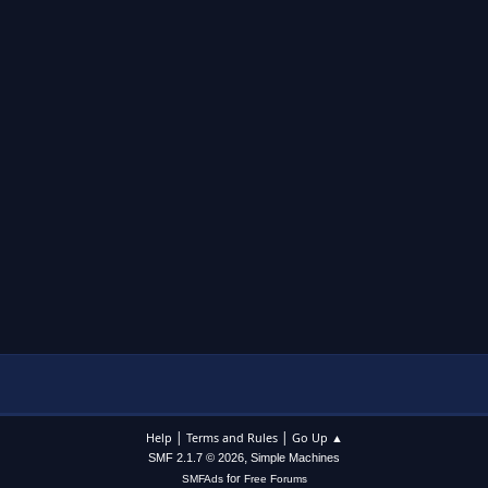
|
|
Help
Terms and Rules
Go Up ▲
,
SMF 2.1.7 © 2026
Simple Machines
for
SMFAds
Free Forums