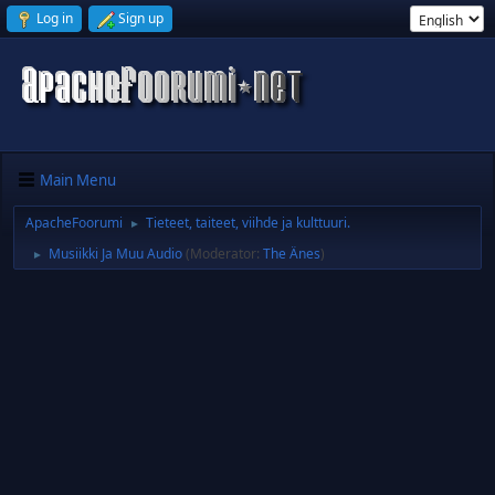
Log in
Sign up
Main Menu
ApacheFoorumi
Tieteet, taiteet, viihde ja kulttuuri.
►
Musiikki Ja Muu Audio
(Moderator:
The Änes
)
►