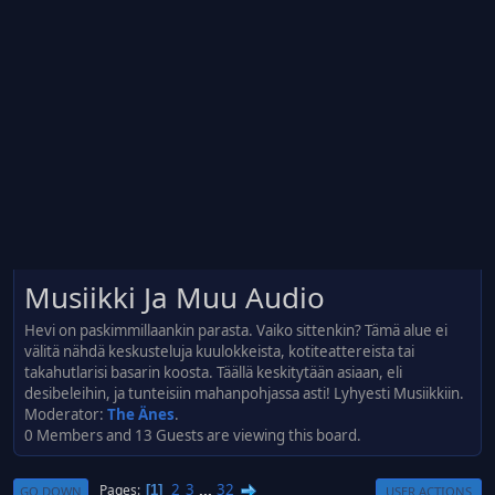
Musiikki Ja Muu Audio
Hevi on paskimmillaankin parasta. Vaiko sittenkin? Tämä alue ei
välitä nähdä keskusteluja kuulokkeista, kotiteattereista tai
takahutlarisi basarin koosta. Täällä keskitytään asiaan, eli
desibeleihin, ja tunteisiin mahanpohjassa asti! Lyhyesti Musiikkiin.
Moderator:
The Änes
.
0 Members and 13 Guests are viewing this board.
2
3
...
32
Pages
1
GO DOWN
USER ACTIONS