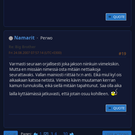
QUOTE
Namarit
Perwo
Re: Big Brother
Fri 24.08.2007 07:57:14 (UTC+0300)
#19
Varmasti seuraan orjallisesti joka jakson niinkuin viimeksikin.
Mutta en missään nimessä osta mitään nettiaikoja
seurattavaks. Vallan mainiosti riittää tv:n anti. Eikä miul kyl ois
aikaakaan katsoa netistä. Viimeks kävin muutaman kerran
kamun tunnuksilla, eikä siellä mitään tapahtunut. Saa olla aika
lailla kyttäämässä jatkuvasti, että jotain osuu kohilleen.
QUOTE
1
3
4
...
30
Pages
2
GO UP
USER ACTIONS