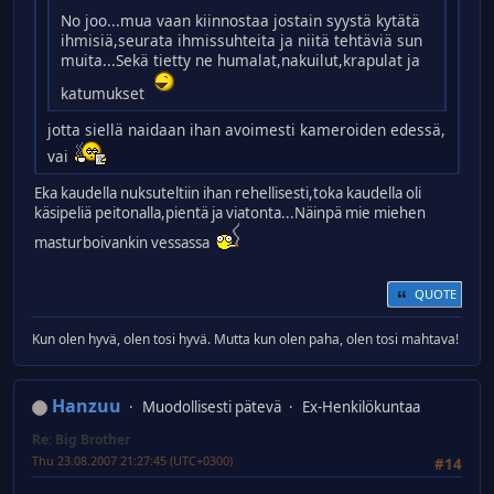
No joo...mua vaan kiinnostaa jostain syystä kytätä
ihmisiä,seurata ihmissuhteita ja niitä tehtäviä sun
muita...Sekä tietty ne humalat,nakuilut,krapulat ja
katumukset
jotta siellä naidaan ihan avoimesti kameroiden edessä,
vai
Eka kaudella nuksuteltiin ihan rehellisesti,toka kaudella oli
käsipeliä peitonalla,pientä ja viatonta...Näinpä mie miehen
masturboivankin vessassa
QUOTE
Kun olen hyvä, olen tosi hyvä. Mutta kun olen paha, olen tosi mahtava!
Hanzuu
Muodollisesti pätevä
Ex-Henkilökuntaa
Re: Big Brother
Thu 23.08.2007 21:27:45 (UTC+0300)
#14