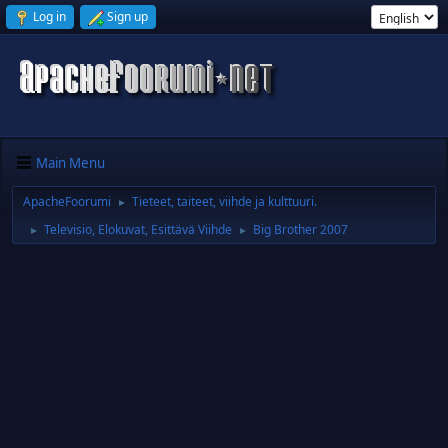
Log in
Sign up
Main Menu
ApacheFoorumi
Tieteet, taiteet, viihde ja kulttuuri.
►
Televisio, Elokuvat, Esittävä Viihde
Big Brother 2007
►
►