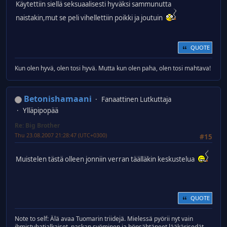
Käytettiin siellä seksuaalisesti hyväksi sammunutta
naistakin,mut se peli vihellettiin poikki ja joutuin
QUOTE
Kun olen hyvä, olen tosi hyvä. Mutta kun olen paha, olen tosi mahtava!
Betonishamaani
Fanaattinen Lutkuttaja
Ylläpipopää
Re: Big Brother
Thu 23.08.2007 21:28:47 (UTC+0300)
#15
Muistelen tästä olleen jonniin verran täälläkin keskustelua
QUOTE
Note to self: Älä avaa Tuomarin triidejä. Mielessä pyörii nyt vain
ihmistuhatjalkaiset, paskan syöminen ja höpsähtäneet lääkärisedät.