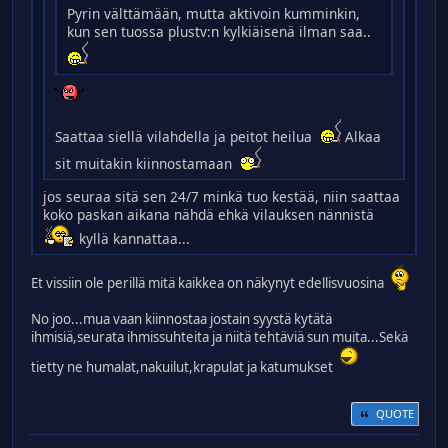
Pyrin välttämään, mutta aktivoin kumminkin,
kun sen tuossa plustv:n kylkiäisenä ilman saa..
Saattaa siellä vilahdella ja peitot heilua
Alkaa
sit muitakin kiinnostamaan
jos seuraa sitä sen 24/7 minkä tuo kestää, niin saattaa
koko paskan aikana nähdä ehkä vilauksen nännistä
kyllä kannattaa...
Et vissiin ole perillä mitä kaikkea on näkynyt edellisvuosina
No joo...mua vaan kiinnostaa jostain syystä kytätä
ihmisiä,seurata ihmissuhteita ja niitä tehtäviä sun muita...Sekä
tietty ne humalat,nakuilut,krapulat ja katumukset
QUOTE