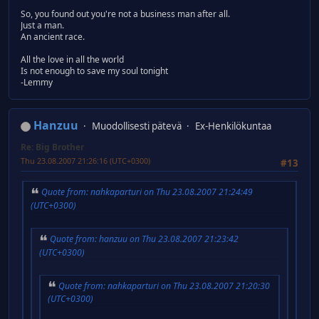
So, you found out you're not a business man after all.
Just a man.
An ancient race.
All the love in all the world
Is not enough to save my soul tonight
-Lemmy
Hanzuu
Muodollisesti pätevä
Ex-Henkilökuntaa
Re: Big Brother
Thu 23.08.2007 21:26:16 (UTC+0300)
#13
Quote from: nahkaparturi on Thu 23.08.2007 21:24:49
(UTC+0300)
Quote from: hanzuu on Thu 23.08.2007 21:23:42
(UTC+0300)
Quote from: nahkaparturi on Thu 23.08.2007 21:20:30
(UTC+0300)