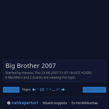
Big Brother 2007
Started by Hanzuu, Thu 23.08.2007 21:07:18 (UTC+0300)
0 Members and 2 Guests are viewing this topic.
1
3
4
...
30
Pages
2
GO DOWN
USER ACTIONS
nahkaparturi
Misantrooppista
Ex-Henkilökuntaa