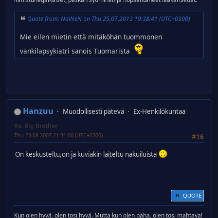
Quote from: NaiNeN on Thu 25.07.2013 19:38:41 (UTC+0300)
Mie eilen mietin että mitäköhän tuommonen
vankilapsykiatri sanois Tuomarista
Hanzuu
Muodollisesti pätevä
Ex-Henkilökuntaa
Re: Big Brother
Thu 23.08.2007 21:31:00 (UTC+0300)
#16
On keskusteltu,on ja kuviakin laiteltu nakuiluista
QUOTE
Kun olen hyvä, olen tosi hyvä. Mutta kun olen paha, olen tosi mahtava!