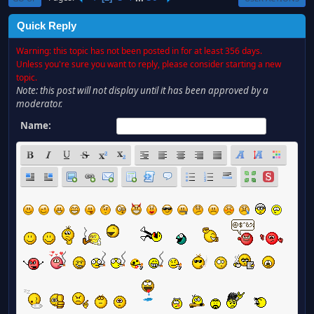
Quick Reply
Warning: this topic has not been posted in for at least 356 days.
Unless you're sure you want to reply, please consider starting a new
topic.
Note: this post will not display until it has been approved by a
moderator.
Name: