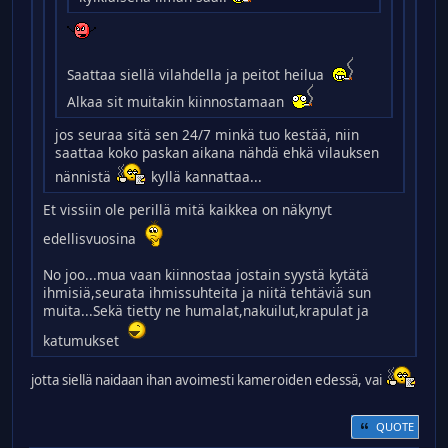
Saattaa siellä vilahdella ja peitot heilua
Alkaa sit muitakin kiinnostamaan
jos seuraa sitä sen 24/7 minkä tuo kestää, niin
saattaa koko paskan aikana nähdä ehkä vilauksen
nännistä
kyllä kannattaa...
Et vissiin ole perillä mitä kaikkea on näkynyt
edellisvuosina
No joo...mua vaan kiinnostaa jostain syystä kytätä
ihmisiä,seurata ihmissuhteita ja niitä tehtäviä sun
muita...Sekä tietty ne humalat,nakuilut,krapulat ja
katumukset
jotta siellä naidaan ihan avoimesti kameroiden edessä, vai
QUOTE