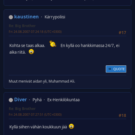
kaustinen
Kärrypoliisi
Re: Big Brother
Fri 24.08.2007 07:24:18 (UTC+0300)
#17
Kohta se taas alkaa.
En kyllä oo hankkimassa 24/7, ei
aika riitä.
QUOTE
Muut menivät aidan yli, Muhammad Ali.
Diver
Pyhä
Ex-Henkilökuntaa
Re: Big Brother
Fri 24.08.2007 07:27:51 (UTC+0300)
#18
Kyllä siihen vähän koukkuun jää