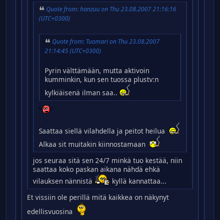
Quote from: hanzuu on Thu 23.08.2007 21:16:16
(UTC+0300)
Quote from: Tuomari on Thu 23.08.2007
21:14:45 (UTC+0300)
Pyrin välttämään, mutta aktivoin
kumminkin, kun sen tuossa plustv:n
kylkiäisenä ilman saa..
Saattaa siellä vilahdella ja peitot heilua
Alkaa sit muitakin kiinnostamaan
jos seuraa sitä sen 24/7 minkä tuo kestää, niin
saattaa koko paskan aikana nähdä ehkä
vilauksen nännistä
kyllä kannattaa...
Et vissiin ole perillä mitä kaikkea on näkynyt
edellisvuosina