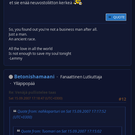
et sie enää neuvostoliitton kerkeä
QUOTE
So, you found out you're not a business man after all.
Just a man.
An ancient race.
All the love in all the world
Is not enough to save my soul tonight
-Lemmy
Betonishamaani
Fanaattinen Lutkuttaja
Ylläpipopää
Re: Venäjä pullistelee taas
Sat 15.09.2007 17:18:47 (UTC+0300)
#12
Quote from: nahkaparturi on Sat 15.09.2007 17:17:52
(UTC+0300)
Quote from: Tuomari on Sat 15.09.2007 17:15:02