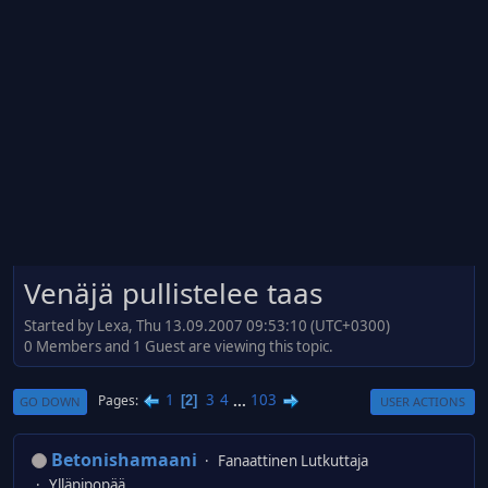
Venäjä pullistelee taas
Started by Lexa, Thu 13.09.2007 09:53:10 (UTC+0300)
0 Members and 1 Guest are viewing this topic.
1
3
4
...
103
Pages
2
GO DOWN
USER ACTIONS
Betonishamaani
Fanaattinen Lutkuttaja
Ylläpipopää