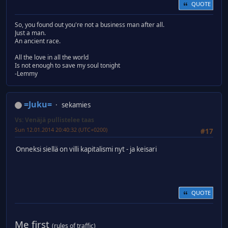
QUOTE
So, you found out you're not a business man after all.
Just a man.
An ancient race.
All the love in all the world
Is not enough to save my soul tonight
-Lemmy
=Juku=
sekamies
Vs: Venäjä pullistelee taas
Sun 12.01.2014 20:40:32 (UTC+0200)
#17
Onneksi siellä on villi kapitalismi nyt - ja keisari
QUOTE
Me first
(rules of traffic)