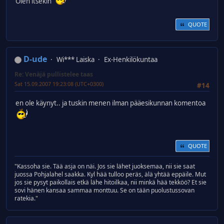
Olen itsekin
QUOTE
D-ude
Wi*** Laiska
Ex-Henkilökuntaa
Re: Venäjä pullistelee taas
Sat 15.09.2007 19:23:08 (UTC+0300)
#14
en ole käynyt.. ja tuskin menen ilman pääesikunnan komentoa
QUOTE
"Kassoha sie. Tää asja on näi. Jos sie lähet juoksemaa, nii sie saat
juossa Pohjalahel saakka. Kyl hää tulloo peräs, älä yhtää eppäile. Mut
jos sie pysyt paikollais etkä lähe hitoilkaa, nii minkä hää tekköö? Et sie
sovi hänen kansaa sammaa monttuu. Se on tään puolustussovan
ratekia."