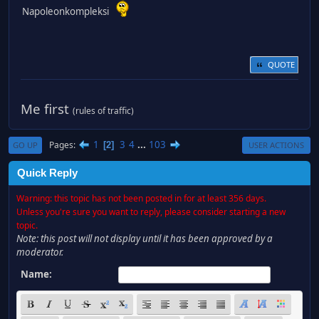
Napoleonkompleksi
QUOTE
Me first
(rules of traffic)
1
3
4
...
103
Pages
2
GO UP
USER ACTIONS
Quick Reply
Warning: this topic has not been posted in for at least 356 days.
Unless you're sure you want to reply, please consider starting a new
topic.
Note: this post will not display until it has been approved by a
moderator.
Name: