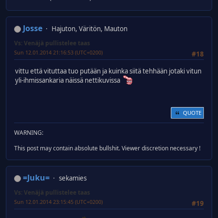
Josse
Hajuton, Väritön, Mauton
Vs: Venäjä pullistelee taas
Sun 12.01.2014 21:16:53 (UTC+0200)
#18
vittu että vituttaa tuo putään ja kuinka siitä tehhään jotaki vitun
yli-ihmissankaria näissä nettikuvissa
QUOTE
WARNING:
This post may contain absolute bullshit. Viewer discretion necessary !
=Juku=
sekamies
Vs: Venäjä pullistelee taas
Sun 12.01.2014 23:15:45 (UTC+0200)
#19