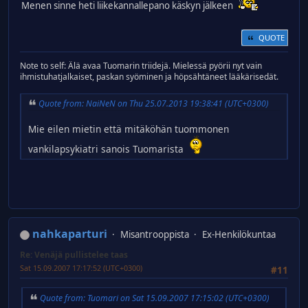
Menen sinne heti liikekannallepano käskyn jälkeen
QUOTE
Note to self: Älä avaa Tuomarin triidejä. Mielessä pyörii nyt vain
ihmistuhatjalkaiset, paskan syöminen ja höpsähtäneet lääkärisedät.
Quote from: NaiNeN on Thu 25.07.2013 19:38:41 (UTC+0300)
Mie eilen mietin että mitäköhän tuommonen
vankilapsykiatri sanois Tuomarista
nahkaparturi
Misantrooppista
Ex-Henkilökuntaa
Re: Venäjä pullistelee taas
Sat 15.09.2007 17:17:52 (UTC+0300)
#11
Quote from: Tuomari on Sat 15.09.2007 17:15:02 (UTC+0300)