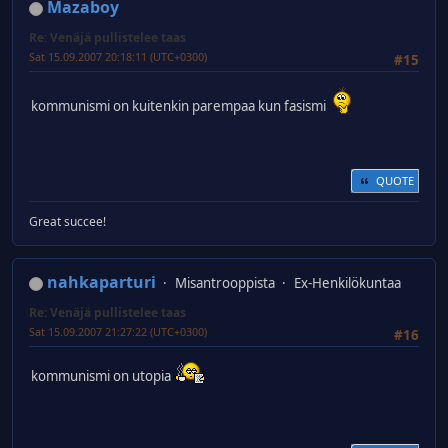
Mazaboy
Re: Venäjä pullistelee taas
Sat 15.09.2007 20:18:11 (UTC+0300)
#15
kommunismi on kuitenkin parempaa kun fasismi
QUOTE
Great succee!
nahkaparturi
Misantrooppista
Ex-Henkilökuntaa
Re: Venäjä pullistelee taas
Sat 15.09.2007 21:27:22 (UTC+0300)
#16
kommunismi on utopia