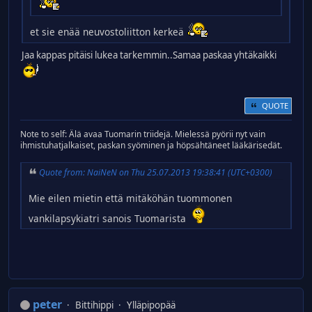
et sie enää neuvostoliitton kerkeä
Jaa kappas pitäisi lukea tarkemmin..Samaa paskaa yhtäkaikki
QUOTE
Note to self: Älä avaa Tuomarin triidejä. Mielessä pyörii nyt vain
ihmistuhatjalkaiset, paskan syöminen ja höpsähtäneet lääkärisedät.
Quote from: NaiNeN on Thu 25.07.2013 19:38:41 (UTC+0300)
Mie eilen mietin että mitäköhän tuommonen
vankilapsykiatri sanois Tuomarista
peter
Bittihippi
Ylläpipopää