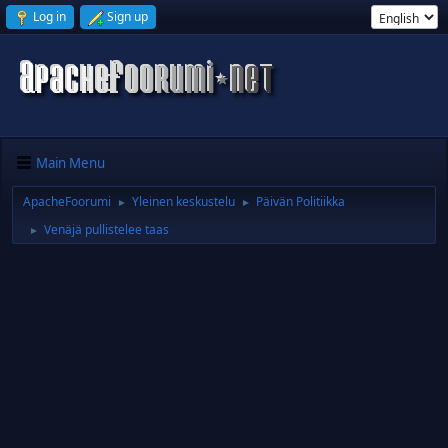
Log in
Sign up
Main Menu
ApacheFoorumi
Yleinen keskustelu
Päivän Politiikka
►
►
Venäjä pullistelee taas
►