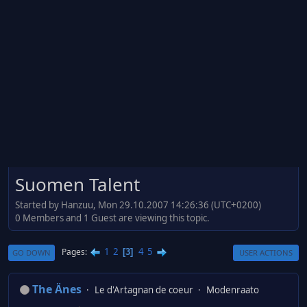
Suomen Talent
Started by Hanzuu, Mon 29.10.2007 14:26:36 (UTC+0200)
0 Members and 1 Guest are viewing this topic.
1
2
4
5
Pages
3
GO DOWN
USER ACTIONS
The Änes
Le d'Artagnan de coeur
Modenraato