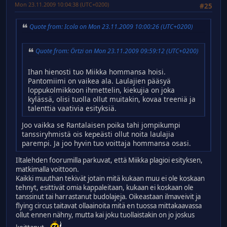
Mon 23.11.2009 10:04:38 (UTC+0200)
#25
Quote from: Icola on Mon 23.11.2009 10:00:26 (UTC+0200)
Quote from: Örtzi on Mon 23.11.2009 09:59:12 (UTC+0200)
Ihan hienosti tuo Miikka hommansa hoisi.
Pantomiimi on vaikea ala. Laulajien pääsyä
loppukolmikkoon ihmettelin, kiekujia on joka
kylässä, olisi tuolla ollut muitakin, kovaa treeniä ja
talenttia vaativia esityksiä.
Joo vaikka se Rantalaisen poika tahi jompikumpi
tanssiryhmistä ois kepeästi ollut noita laulajia
parempi. Ja joo hyvin tuo voittaja hommansa osasi.
Iltalehden foorumilla parkuvat, että Miikka plagioi esityksen,
matkimalla voittoon.
Kaikki muuthan tekivät jotain mitä kukaan muu ei ole koskaan
tehnyt, esittivät omia kappaleitaan, kukaan ei koskaan ole
tanssinut tai harrastanut budolajeja. Oikeastaan ilmaveivit ja
flying circus taitavat ollaainoita mitä en tuossa mittakaavassa
ollut ennen nähny, mutta kai joku tuollaistakin on jo joskus