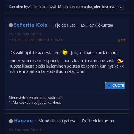
Kun olen hyvä, olen tosi hyvä. Mutta kun olen paha, olen tosi mahtava!
Señorita iCola
Hijo de Puta
Ex-Henkilökuntaa
Vs: Suomen Talent
Mon 23.11.2009 10:06:23 (UTC+0200)
#27
Ois valittajat ite äänestäneet
Joo, kukaan ei oo laulanut
ennen you rase me uppia tai muutakaan, tosi omaperäistä
Tuosta kisasta pitäis laulaminen poistaa kokonaan kun nyt kaikki
voi mennä siihen tarkoitettuun x-factoriin.
QUOTE
Menestykseen on kaksi sääntöä:
1. Älä koskaan paljasta kaikkea.
Hanzuu
Muodollisesti pätevä
Ex-Henkilökuntaa
Vs: Suomen Talent