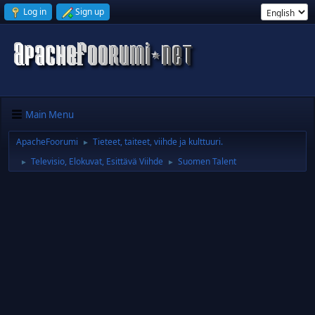
Log in
Sign up
Main Menu
ApacheFoorumi
Tieteet, taiteet, viihde ja kulttuuri.
►
Televisio, Elokuvat, Esittävä Viihde
Suomen Talent
►
►