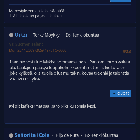
Menestykseen on kaksi sääntöä:
1. Älä koskaan paljasta kaikkea.
Örtzi
Törky Möykky
Ex-Henkilökuntaa
Vs: Suomen Talent
Mon 23.11.2009 09:59:12 (UTC+0200)
#23
Ihan hienosti tuo Miikka hommansa hoisi. Pantomiimi on vaikea
ala. Laulajien pääsyä loppukolmikkoon ihmettelin, kiekujia on
joka kylässä, olisi tuolla ollut muitakin, kovaa treeniä ja talenttia
vaativia esityksiä.
QUOTE
Kyl siit kaffekermat saa, sano piika ku sonnia lypsi.
Señorita iCola
Hijo de Puta
Ex-Henkilökuntaa