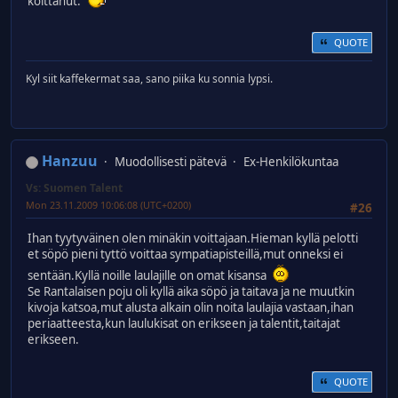
koittanut.
QUOTE
Kyl siit kaffekermat saa, sano piika ku sonnia lypsi.
Hanzuu
Muodollisesti pätevä
Ex-Henkilökuntaa
Vs: Suomen Talent
Mon 23.11.2009 10:06:08 (UTC+0200)
#26
Ihan tyytyväinen olen minäkin voittajaan.Hieman kyllä pelotti
et söpö pieni tyttö voittaa sympatiapisteillä,mut onneksi ei
sentään.Kyllä noille laulajille on omat kisansa
Se Rantalaisen poju oli kyllä aika söpö ja taitava ja ne muutkin
kivoja katsoa,mut alusta alkain olin noita laulajia vastaan,ihan
periaatteesta,kun laulukisat on erikseen ja talentit,taitajat
erikseen.
QUOTE