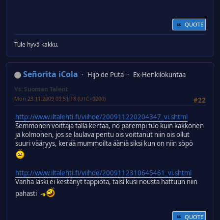
QUOTE
Tule hyvä kakku.
Señorita iCola
Hijo de Puta
Ex-Henkilökuntaa
Vs: Suomen Talent
Mon 23.11.2009 09:51:18 (UTC+0200)
#22
http://www.iltalehti.fi/viihde/200911220204347_vi.shtml
Semmonen voittaja tällä kertaa, no parempi tuo kuin kakkonen
ja kolmonen, jos se laulava pentu ois voittanut niin ois ollut
suuri vääryys, kerää mummoilta ääniä siksi kun on niin söpö
http://www.iltalehti.fi/viihde/2009112310645461_vi.shtml
Vanha läski ei kestänyt tappiota, taisi kusi nousta hattuun niin
pahasti
QUOTE