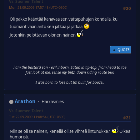
Vs: Suomen Talent
Mon 21.09.2009 17:57:48 (UTC+0300)
#20
Oli pakko kääntää kanavaa sen vattapuhujan kohdalla, ku
tuomarit vaan anto sen jatkaa ja jatkaa
Jotenkin pelottavan olonen nainen
QUOTE
l am the bastard son - evil inborn, Satan in tip-top, from head to toe
Just look at me, sense my blitz, down riding route 666
I was born to lose but Im built for booze..
Arathon
Härrasmies
Vs: Suomen Talent
Tue 22.09.2009 11:08:54 (UTC+0300)
#21
Niin se oli se nainen, kenellä oli se vihreä lintunukke?
Oikea
humoristi.