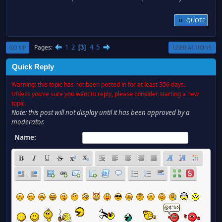
QUOTE
1
2
4
5
Pages
3
GO UP
USER ACTIONS
Quick Reply
Warning: this topic has not been posted in for at least 356 days.
Unless you're sure you want to reply, please consider starting a new
topic.
Note: this post will not display until it has been approved by a
moderator.
Name: