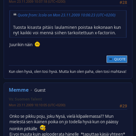
Mon 23.11.2009 10:07:18 (UTC+0200)
#28
Quote from: Icola on Mon 23.11.2009 10:06:23 (UTC+0200)
Tuosta kisasta pitäis laulaminen poistaa kokonaan kun
nyt kaikki voi mennä siihen tarkoitettuun x-factoriin.
Juurikin näin
QUOTE
Kun olen hyvä, olen tosi hyvä. Mutta kun olen paha, olen tosi mahtava!
Memme
Guest
Vs: Suomen Talent
Mon 23.11.2009 10:10:05 (UTC+0200)
#29
Onko se pikku poju, joku Nysä, vielä kilpailemassa?? Mun
mielestä sen ikäinen poika on jo todella hyvä kun on päässy
noinkin pitkälle
Ei voi muuta kuin aplooderata hänelle *taputtaa käsiä yhteen*