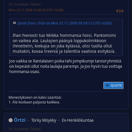
Vs: Suomen Talent
Mon 23.11.2009 10:00:26 (UTC+0200)
#24
Quote from: Örtzi on Mon 23.11.2009 09:59:12 (UTC+0200)
Ihan hienosti tuo Miikka hommansa hoisi. Pantomiimi
on vaikea ala. Laulajien pääsyä loppukolmikkoon
ihmettelin, kiekujia on joka kylässä, olisi tuolla ollut
muitakin, kovaa treeniä ja talenttia vaativia esityksiä.
Joo vaikka se Rantalaisen poika tahi jompikumpi tanssiryhmistä
ois kepeästi ollut noita laulajia parempi. Ja joo hyvin tuo voittaja
hommansa osasi.
QUOTE
Menestykseen on kaksi sääntöä:
1. Älä koskaan paljasta kaikkea.
Örtzi
Törky Möykky
Ex-Henkilökuntaa
Vs: Suomen Talent