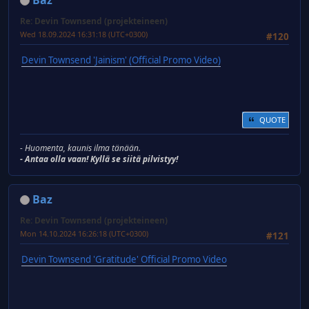
Re: Devin Townsend (projekteineen)
Wed 18.09.2024 16:31:18 (UTC+0300)
#120
Devin Townsend 'Jainism' (Official Promo Video)
QUOTE
- Huomenta, kaunis ilma tänään.
- Antaa olla vaan! Kyllä se siitä pilvistyy!
Baz
Re: Devin Townsend (projekteineen)
Mon 14.10.2024 16:26:18 (UTC+0300)
#121
Devin Townsend 'Gratitude' Official Promo Video