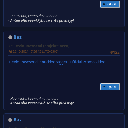
QUOTE
- Huomenta, kaunis ilma tänään.
- Antaa olla vaan! Kyllä se siitä pilvistyy!
Baz
Re: Devin Townsend (projekteineen)
Fri 25.10.2024 17:36:13 (UTC+0300)
#122
Devin Townsend 'Knuckledragger' Official Promo Video
QUOTE
- Huomenta, kaunis ilma tänään.
- Antaa olla vaan! Kyllä se siitä pilvistyy!
Baz