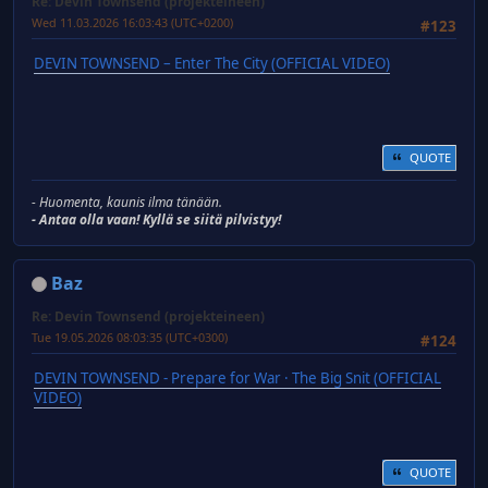
Re: Devin Townsend (projekteineen)
Wed 11.03.2026 16:03:43 (UTC+0200)
#123
DEVIN TOWNSEND – Enter The City (OFFICIAL VIDEO)
QUOTE
- Huomenta, kaunis ilma tänään.
- Antaa olla vaan! Kyllä se siitä pilvistyy!
Baz
Re: Devin Townsend (projekteineen)
Tue 19.05.2026 08:03:35 (UTC+0300)
#124
DEVIN TOWNSEND - Prepare for War · The Big Snit (OFFICIAL
VIDEO)
QUOTE