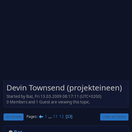
Devin Townsend (projekteineen)
Started by Baz, Fri 13.03.2009 08:17:11 (UTC+0200)
0 Members and 1 Guest are viewing this topic.
1
...
11
12
Pages
13
GO DOWN
USER ACTIONS
Baz