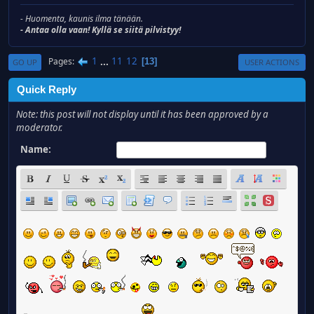
- Huomenta, kaunis ilma tänään.
- Antaa olla vaan! Kyllä se siitä pilvistyy!
1
...
11
12
Pages
13
GO UP
USER ACTIONS
Quick Reply
Note: this post will not display until it has been approved by a
moderator.
Name: