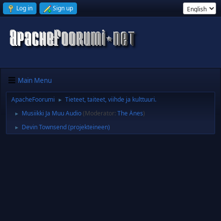
Log in
Sign up
Main Menu
ApacheFoorumi
Tieteet, taiteet, viihde ja kulttuuri.
►
Musiikki Ja Muu Audio
(Moderator:
The Änes
)
►
Devin Townsend (projekteineen)
►