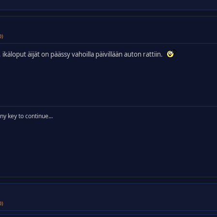
0)
ikäloput äijät on päässy vahoilla päivillään auton rattiin.
y key to continue...
0)