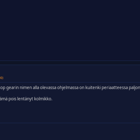
00)
op gearin nimen alla olevassa ohjelmassa on kuitenki periaatteessa paljon va
tämä pois lentänyt kolmikko.