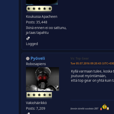
Koukussa Apacheen
Posts: 35,448
Ikinä ennen ei oo sattunu,
ja taas tapahtu
Logged
Pyöveli
Vs: Top Gear
Tue 05.07.2016 09:20:43 (UTC+03
Robosapiens
Kyllä varmaan tulee, koska t
joutuvat myöntämään,
että top gear on yhtä kuin 
Vakiohäirikkö
Posts: 7,209
Jännän äärellä vuodesta 2007