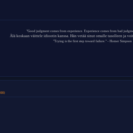
"Good judgment comes from experience. Experience comes from bad judgme
Älä koskaan väittele idiootin kanssa. Hän vetää sinut omalle tasolleen ja vo
"Trying is the first step toward failure." - Homer Simpson
300)
.