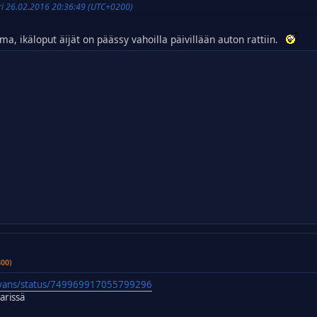
Fri 26.02.2016 20:36:49 (UTC+0200)
ma, ikäloput äijät on päässy vahoilla päivillään auton rattiin.
300)
sevans/status/749969917055799296
arissä