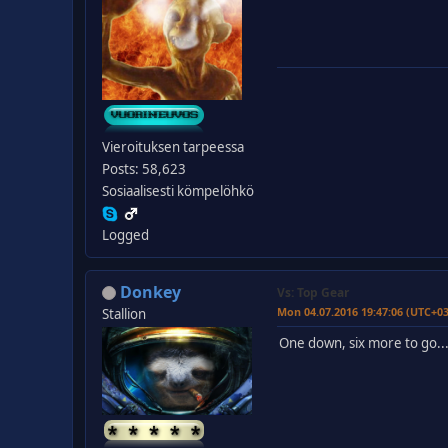
Vieroituksen tarpeessa
Posts: 58,623
Sosiaalisesti kömpelöhkö
Logged
Donkey
Vs: Top Gear
Mon 04.07.2016 19:47:06 (UTC+0
Stallion
One down, six more to go..