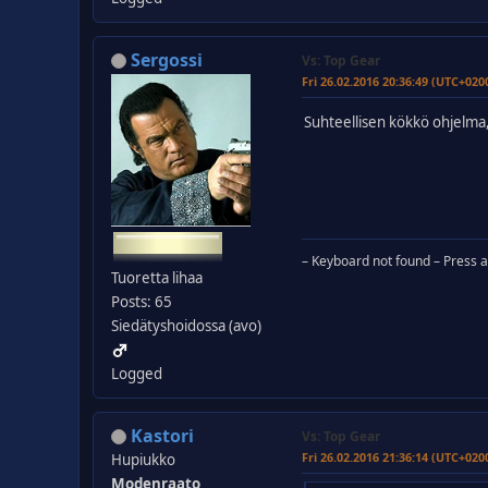
Sergossi
Vs: Top Gear
Fri 26.02.2016 20:36:49 (UTC+020
Suhteellisen kökkö ohjelma, 
– Keyboard not found – Press an
Tuoretta lihaa
Posts: 65
Siedätyshoidossa (avo)
Logged
Kastori
Vs: Top Gear
Fri 26.02.2016 21:36:14 (UTC+020
Hupiukko
Modenraato