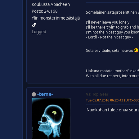
Koukussa Apacheen
Posts: 24,168
Somelainen sataprosenttinen 
Ylin monsterinmetsästäjä
I'll never leave you lonely,
I'll be there tryin' to grab and 
Logged
I'm not the nicest guy you kno
- Lordi - Not the nicest guy -
Setä ei vittuile, setä neuvoo
Hakuna matata, motherfucker
With all due respect, intercour
-teme-
Vs: Top Gear
Tue 05.07.2016 06:20:43 (UTC+03
Näinköhän tulee enää seura