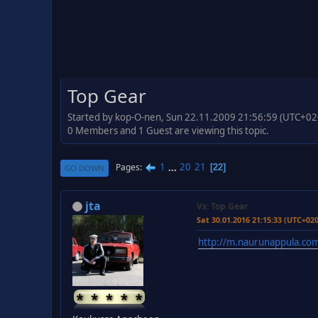
Top Gear
Started by kop-O-nen, Sun 22.11.2009 21:56:59 (UTC+02
0 Members and 1 Guest are viewing this topic.
1
...
20
21
Pages
22
GO DOWN
jta
Vs: Top Gear
Sat 30.01.2016 21:15:33 (UTC+02
http://m.naurunappula.com