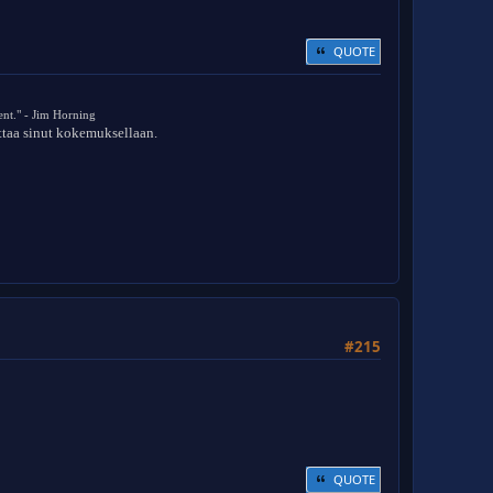
QUOTE
nt." - Jim Horning
ittaa sinut kokemuksellaan.
#215
QUOTE