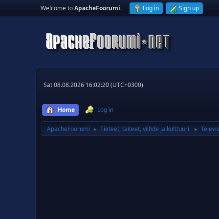
Welcome to
ApacheFoorumi
.
Log in
Sign up
Sat 08.08.2026 16:02:20 (UTC+0300)
Home
Log in
ApacheFoorumi
Tieteet, taiteet, viihde ja kulttuuri.
Televis
►
►