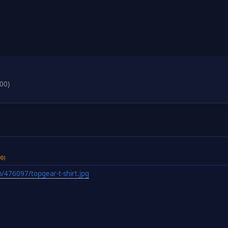
00)
00)
/476097/topgear-t-shirt.jpg