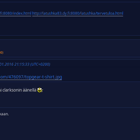
.fi:8080/index.html
http://latushka83.dy.fi:8080/latushka/tervetuloa.html
00)
0.01.2016 21:15:33 (UTC+0200)
com/476097/topgear-t-shirt.jpg
i clarksonin äänellä
kaan.