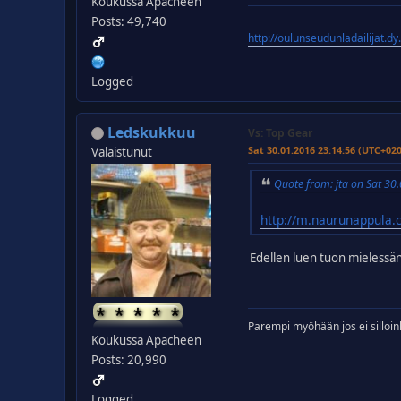
Koukussa Apacheen
Posts: 49,740
http://oulunseudunladailijat.dy
Logged
Ledskukkuu
Vs: Top Gear
Sat 30.01.2016 23:14:56 (UTC+02
Valaistunut
Quote from: jta on Sat 3
http://m.naurunappula.
Edellen luen tuon mielessän
Parempi myöhään jos ei silloin
Koukussa Apacheen
Posts: 20,990
Logged