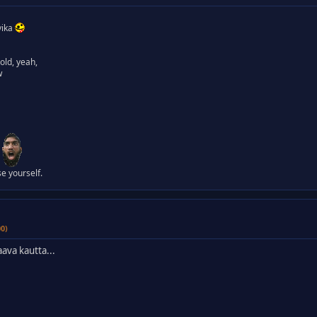
vika
hold, yeah,
w
!
se yourself.
00)
ava kautta...