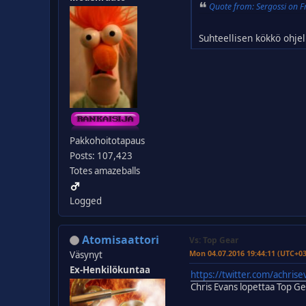
Quote from: Sergossi on 
Suhteellisen kökkö ohjel
Pakkohoitotapaus
Posts: 107,423
Totes amazeballs
Logged
Atomisaattori
Vs: Top Gear
Mon 04.07.2016 19:44:11 (UTC+0
Väsynyt
Ex-Henkilökuntaa
https://twitter.com/achri
Chris Evans lopettaa Top Ge