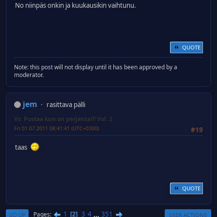
No niinpäs onkin ja kuukausikin vaihtunu.
QUOTE
Note: this post will not display until it has been approved by a
moderator.
jem
rasittava pälli
Vs: Postaa kun on perjantai!! Vol. 2
Fri 01.07.2011 08:41:41 (UTC+0300)
#19
taas
QUOTE
1
3
4
...
351
Pages
2
GO UP
USER ACTIONS