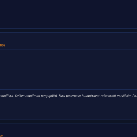
00)
mallista. Kaiken maailman nuppipäitä. Suru puserossa huudattavat rokkenrolli musiikkia. Pitä
00)