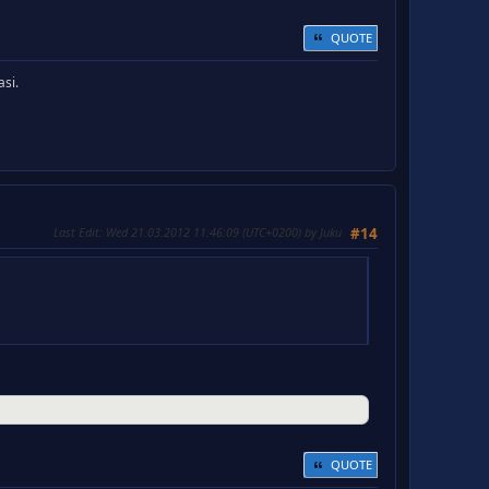
QUOTE
asi.
Last Edit
: Wed 21.03.2012 11:46:09 (UTC+0200) by Juku
#14
QUOTE