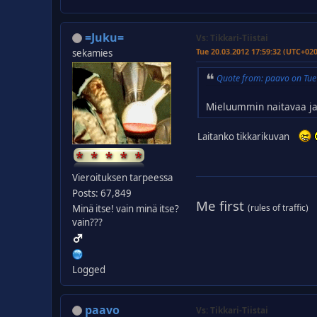
=Juku=
Vs: Tikkari-Tiistai
Tue 20.03.2012 17:59:32 (UTC+02
sekamies
Quote from: paavo on Tue
Mieluummin naitavaa ja
Laitanko tikkarikuvan
Vieroituksen tarpeessa
Posts: 67,849
Me first
(rules of traffic)
Minä itse! vain minä itse?
vain???
Logged
paavo
Vs: Tikkari-Tiistai