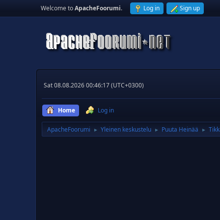
Welcome to
ApacheFoorumi
.
Log in
Sign up
Sat 08.08.2026 00:46:17 (UTC+0300)
Home
Log in
ApacheFoorumi
Yleinen keskustelu
Puuta Heinää
Tikk
►
►
►