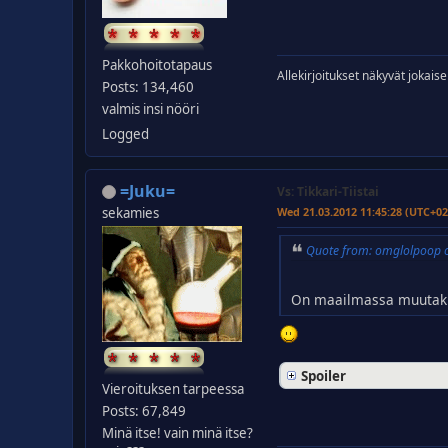
Pakkohoitotapaus
Allekirjoitukset näkyvät jokaise
Posts: 134,460
valmis insi nööri
Logged
=Juku=
Vs: Tikkari-Tiistai
sekamies
Wed 21.03.2012 11:45:28 (UTC+02
Quote from: omglolpoop 
On maailmassa muutaki k
Spoiler
Vieroituksen tarpeessa
Posts: 67,849
Minä itse! vain minä itse?