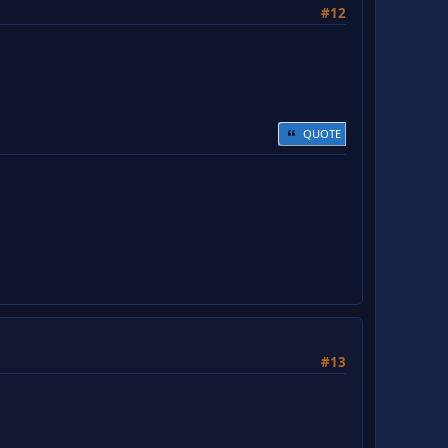
#12
QUOTE
#13