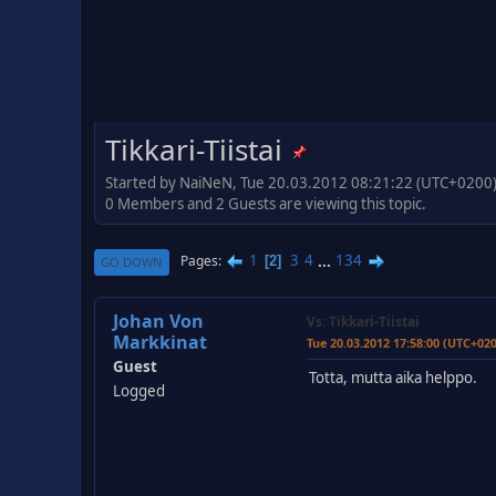
Tikkari-Tiistai
Started by NaiNeN, Tue 20.03.2012 08:21:22 (UTC+0200
0 Members and 2 Guests are viewing this topic.
1
3
4
...
134
Pages
2
GO DOWN
Johan Von
Vs: Tikkari-Tiistai
Markkinat
Tue 20.03.2012 17:58:00 (UTC+02
Guest
Totta, mutta aika helppo.
Logged