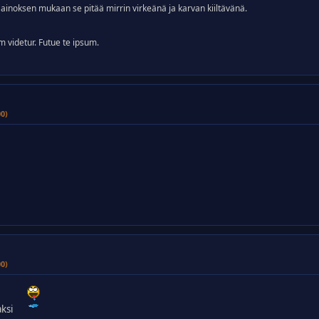
Mainoksen mukaan se pitää mirrin virkeänä ja karvan kiiltävänä.
um videtur. Futue te ipsum.
00)
00)
laksi