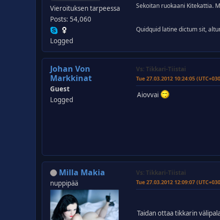
Sekoitan ruokaani Kitekattia. 
Vieroituksen tarpeessa
Posts: 54,060
Quidquid latine dictum sit, alt
Logged
Johan Von
Vs: Tikkari-Tiistai
Markkinat
Tue 27.03.2012 10:24:05 (UTC+03
Guest
Aiovvai
Logged
Milla Makia
Vs: Tikkari-Tiistai
Tue 27.03.2012 12:09:07 (UTC+03
nuppipää
Taidan ottaa tikkarin välipa