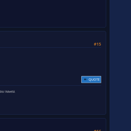
#15
QUOTE
isi hävetä.