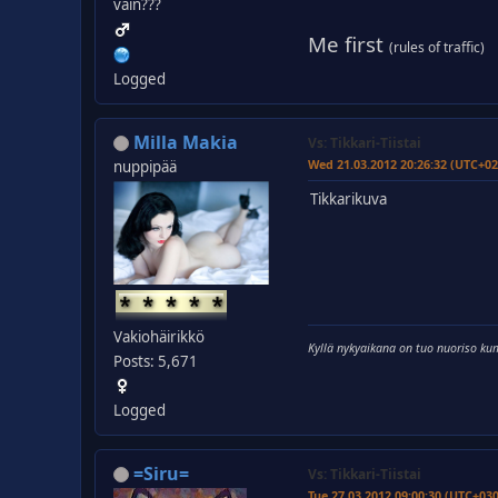
vain???
Me first
(rules of traffic)
Logged
Milla Makia
Vs: Tikkari-Tiistai
Wed 21.03.2012 20:26:32 (UTC+02
nuppipää
Tikkarikuva
Vakiohäirikkö
Kyllä nykyaikana on tuo nuoriso kum
Posts: 5,671
Logged
=Siru=
Vs: Tikkari-Tiistai
Tue 27.03.2012 09:00:30 (UTC+03