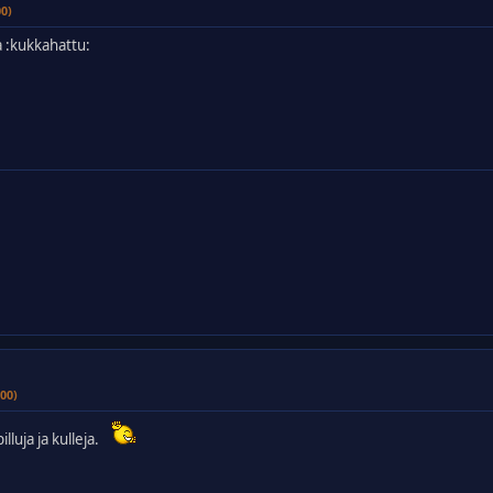
00)
ta :kukkahattu:
00)
luja ja kulleja.