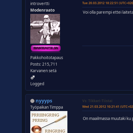
Tue 20.03.2012 18:22:51 (UTC+02
introvertti
Modenraato
Voi olla parempi ettei laite
Pakkohoitotapaus
Posts: 215,711
Karvanen setä
Logged
nyyyps
Vs: Tikkari-Tiistai
Wed 21.03.2012 10:21:41 (UTC+02
Työpaikan Timppa
On maailmassa muutaki ku pil