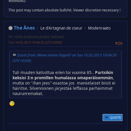
WARNING:
This post may contain absolute bullshit. Viewer discretion necessary !
The Änes
Le d'Artagnan de coeur
Modenraato
Vs: mitä elokuvia pitäisi katsoa?
Thu 14.02.2013 19:44:55 (UTC+0200)
#26
Quote from: Minne menee hippeli? on Sun 10.02.2013 16:04:50
(UTC+0200)
Tuli muuten katsottua eilen toi vuonna 85..
Purtsikin
keksisi 3:n promillen humalassa omaperäisemmän
,
mutta on "ihan jees"-osastoa jos manselaiset biisit ei
häiritse. Silvennoinen järjestää leffassa parhaimmat
naurunremakat.
QUOTE