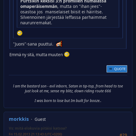
Purtsikin keksisi 3:n promillen humalassa
omaperäisemmän
, mutta on "ihan jees"-
osastoa jos manselaiset biisit ei häiritse.
Silvennoinen järjestää leffassa parhaimmat
naurunremakat.
"Juoni"-sana puuttui.
Emmä ny sitä, mutta muuten
QUOTE
l am the bastard son - evil inborn, Satan in tip-top, from head to toe
Just look at me, sense my blitz, down riding route 666
I was born to lose but Im built for booze..
morkkis
Guest
Vs: mitä elokuvia pitäisi katsoa?
Fri 15.02.2013 21:13:43 (UTC+0200)
#29