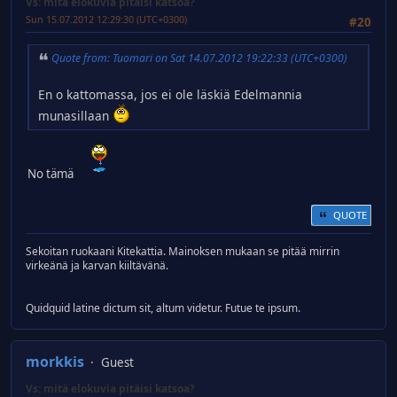
Vs: mitä elokuvia pitäisi katsoa?
Sun 15.07.2012 12:29:30 (UTC+0300)
#20
Quote from: Tuomari on Sat 14.07.2012 19:22:33 (UTC+0300)
En o kattomassa, jos ei ole läskiä Edelmannia
munasillaan
No tämä
QUOTE
Sekoitan ruokaani Kitekattia. Mainoksen mukaan se pitää mirrin
virkeänä ja karvan kiiltävänä.
Quidquid latine dictum sit, altum videtur. Futue te ipsum.
morkkis
Guest
Vs: mitä elokuvia pitäisi katsoa?