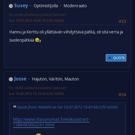
Susey
OptimistiJolla
Modenraato
Vs: mitä elokuvia pitäisi katsoa?
Sun 10.02.2013 16:45:18 (UTC+0200)
#23
Hannu ja Kerttu oli yllättävän viihdyttävä pätkä, oli sitä verta ja
suolenpätkää
QUOTE
Josse
Hajuton, Väritön, Mauton
Vs: mitä elokuvia pitäisi katsoa?
Sun 10.02.2013 19:10:03 (UTC+0200)
#24
Quote from: NaiNeN on Tue 10.07.2012 16:47:08 (UTC+0300)
http://www.iltasanomat.fi/elokuvat/art-
1288483002241.html