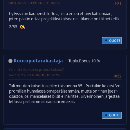
Sat 09.02.2013 13:40:47 (UTC+0200)
#21
hyllyssä on kauheesti leffoja, joita en oo ehtiny katsomaan,
joten päätin ottaa projektiksi katsoa ne. tilanne on täl hetkellä
2/35
QUOTE
Ruutupaitarakastaja
Tupla-Bonus 10 %
Vs: mitä elokuvia pitäisi katsoa?
Sun 10.02.2013 16:04:50 (UTC+0200)
#22
Tuli muuten katsottua eilen toi vuonna 85.. Purtsikin keksisi 3:n
promillen humalassa omaperäisemmän, mutta on "ihan jees"-
osastoa jos manselaiset biisit ei häiritse. Silvennoinen järjestää
leffassa parhaimmat naurunremakat.
QUOTE