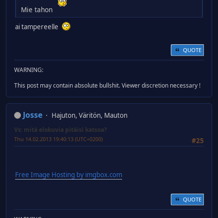
Mie tahon
ai tampereelle
QUOTE
WARNING:
This post may contain absolute bullshit. Viewer discretion necessary !
Josse
Hajuton, Väritön, Mauton
Vs: mitä elokuvia pitäisi katsoa?
Thu 14.02.2013 19:40:13 (UTC+0200)
#25
Free Image Hosting by imgbox.com
QUOTE