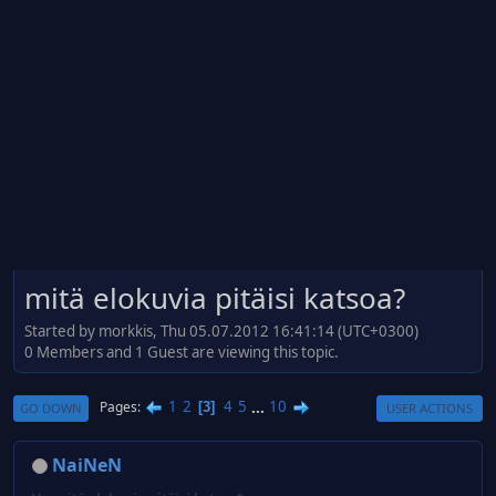
mitä elokuvia pitäisi katsoa?
Started by morkkis, Thu 05.07.2012 16:41:14 (UTC+0300)
0 Members and 1 Guest are viewing this topic.
1
2
4
5
...
10
Pages
3
GO DOWN
USER ACTIONS
NaiNeN