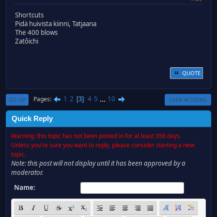
Shortcuts
Pidä huivista kiinni, Tatjaana
The 400 blows
Zatôichi
QUOTE
1
2
4
5
...
10
Pages
3
GO UP
USER ACTIONS
Quick Reply
Warning: this topic has not been posted in for at least 356 days.
Unless you're sure you want to reply, please consider starting a new
topic.
Note: this post will not display until it has been approved by a
moderator.
Name: