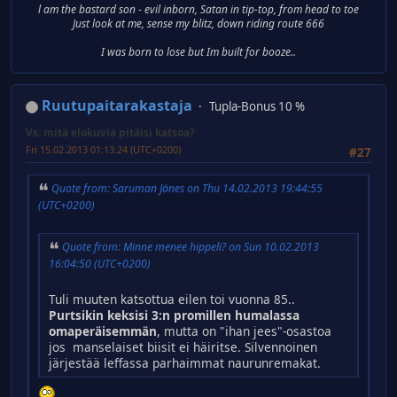
l am the bastard son - evil inborn, Satan in tip-top, from head to toe
Just look at me, sense my blitz, down riding route 666
I was born to lose but Im built for booze..
Ruutupaitarakastaja
Tupla-Bonus 10 %
Vs: mitä elokuvia pitäisi katsoa?
Fri 15.02.2013 01:13:24 (UTC+0200)
#27
Quote from: Saruman Jänes on Thu 14.02.2013 19:44:55
(UTC+0200)
Quote from: Minne menee hippeli? on Sun 10.02.2013
16:04:50 (UTC+0200)
Tuli muuten katsottua eilen toi vuonna 85..
Purtsikin keksisi 3:n promillen humalassa
omaperäisemmän
, mutta on "ihan jees"-osastoa
jos manselaiset biisit ei häiritse. Silvennoinen
järjestää leffassa parhaimmat naurunremakat.