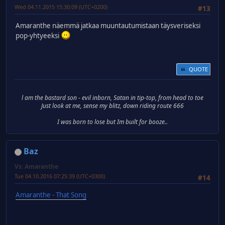
Wed 04.11.2015 15:30:09 (UTC+0200)
#13
Amaranthe näemmä jatkaa muuntautumistaan täysveriseksi
pop-yhtyeeksi
QUOTE
l am the bastard son - evil inborn, Satan in tip-top, from head to toe
Just look at me, sense my blitz, down riding route 666
I was born to lose but Im built for booze..
Baz
Vs: Amaranthe
Tue 04.10.2016 07:25:39 (UTC+0300)
#14
Amaranthe - That Song