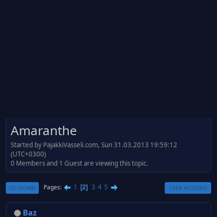
Amaranthe
Started by PajakkiVasseli.com, Sun 31.03.2013 19:59:12
(UTC+0300)
0 Members and 1 Guest are viewing this topic.
1
3
4
5
Pages
2
GO DOWN
USER ACTIONS
Baz