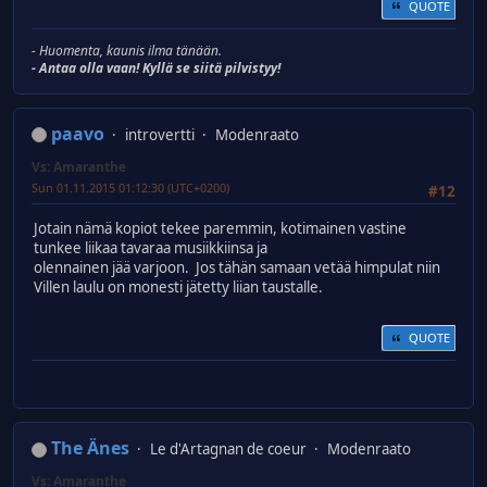
QUOTE
- Huomenta, kaunis ilma tänään.
- Antaa olla vaan! Kyllä se siitä pilvistyy!
paavo
introvertti
Modenraato
Vs: Amaranthe
Sun 01.11.2015 01:12:30 (UTC+0200)
#12
Jotain nämä kopiot tekee paremmin, kotimainen vastine
tunkee liikaa tavaraa musiikkiinsa ja
olennainen jää varjoon. Jos tähän samaan vetää himpulat niin
Villen laulu on monesti jätetty liian taustalle.
QUOTE
The Änes
Le d'Artagnan de coeur
Modenraato
Vs: Amaranthe