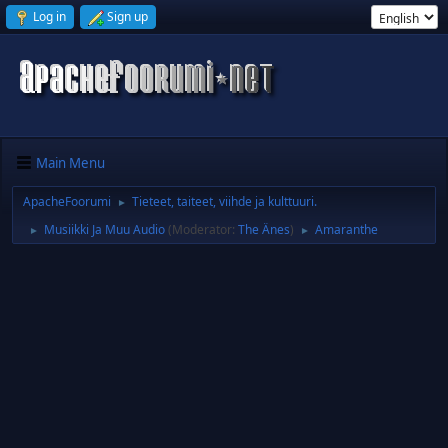
Log in
Sign up
Main Menu
ApacheFoorumi
Tieteet, taiteet, viihde ja kulttuuri.
►
Musiikki Ja Muu Audio
(Moderator:
The Änes
)
Amaranthe
►
►