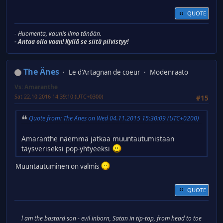
QUOTE
- Huomenta, kaunis ilma tänään.
- Antaa olla vaan! Kyllä se siitä pilvistyy!
The Änes
Le d'Artagnan de coeur
Modenraato
Vs: Amaranthe
Sat 22.10.2016 14:39:10 (UTC+0300)
#15
Quote from: The Änes on Wed 04.11.2015 15:30:09 (UTC+0200)
Amaranthe näemmä jatkaa muuntautumistaan
täysveriseksi pop-yhtyeeksi
Muuntautuminen on valmis
QUOTE
l am the bastard son - evil inborn, Satan in tip-top, from head to toe