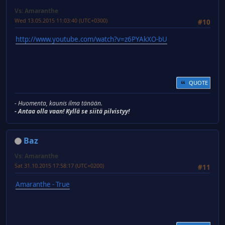
Vs: Amaranthe
Wed 13.05.2015 11:03:40 (UTC+0300)
#10
http://www.youtube.com/watch?v=z6PYAkXO-bU
QUOTE
- Huomenta, kaunis ilma tänään.
- Antaa olla vaan! Kyllä se siitä pilvistyy!
Baz
Vs: Amaranthe
Sat 31.10.2015 17:58:17 (UTC+0200)
#11
Amaranthe - True