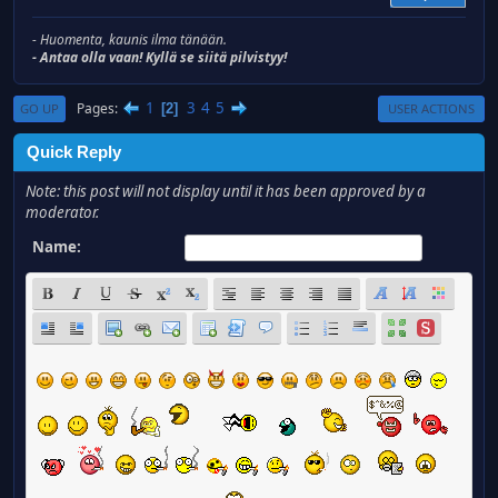
- Huomenta, kaunis ilma tänään.
- Antaa olla vaan! Kyllä se siitä pilvistyy!
1
3
4
5
Pages
2
GO UP
USER ACTIONS
Quick Reply
Note: this post will not display until it has been approved by a
moderator.
Name: