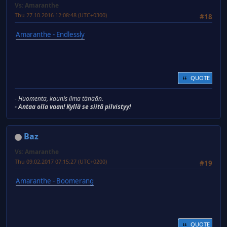
Vs: Amaranthe
Thu 27.10.2016 12:08:48 (UTC+0300)
#18
Amaranthe - Endlessly
QUOTE
- Huomenta, kaunis ilma tänään.
- Antaa olla vaan! Kyllä se siitä pilvistyy!
Baz
Vs: Amaranthe
Thu 09.02.2017 07:15:27 (UTC+0200)
#19
Amaranthe - Boomerang
QUOTE