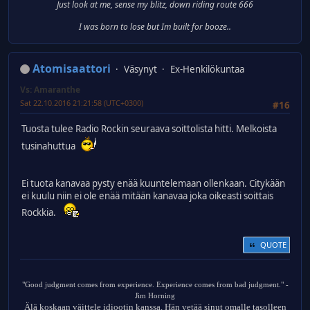
Just look at me, sense my blitz, down riding route 666
I was born to lose but Im built for booze..
Atomisaattori
Väsynyt
Ex-Henkilökuntaa
Vs: Amaranthe
Sat 22.10.2016 21:21:58 (UTC+0300)
#16
Tuosta tulee Radio Rockin seuraava soittolista hitti. Melkoista
tusinahuttua
Ei tuota kanavaa pysty enää kuuntelemaan ollenkaan. Citykään
ei kuulu niin ei ole enää mitään kanavaa joka oikeasti soittais
Rockkia.
QUOTE
"Good judgment comes from experience. Experience comes from bad judgment." -
Jim Horning
Älä koskaan väittele idiootin kanssa. Hän vetää sinut omalle tasolleen