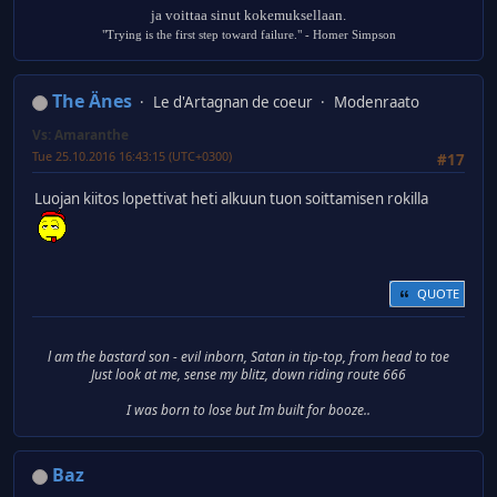
ja voittaa sinut kokemuksellaan.
"Trying is the first step toward failure." - Homer Simpson
The Änes
Le d'Artagnan de coeur
Modenraato
Vs: Amaranthe
Tue 25.10.2016 16:43:15 (UTC+0300)
#17
Luojan kiitos lopettivat heti alkuun tuon soittamisen rokilla
QUOTE
l am the bastard son - evil inborn, Satan in tip-top, from head to toe
Just look at me, sense my blitz, down riding route 666
I was born to lose but Im built for booze..
Baz