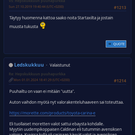
Vs: Hepskukkuun puuhapurkka
Sun 27.10.2019 19:40:44 (UTC+0200)
#1213
Täytyy huomenna kattoa saako noita Startaxilta ja jostain
muusta tukusta
QUOTE
Ledskukkuu
Valaistunut
Re: Hepskukkuun puuhapurkka
Mon 01.01.2024 18:41:29 (UTC+0200)
#1214
Puuhailtu on vaan ei mitään "uutta".
Auton vaihdon myötä nyt valorakenteluhaaveen sai toteuttaa.
https://morette.com/products/toyota-carina-e
Eli tuollaiset moretten valot sattui ebaysta kohdalle.
Myytiin uudempikoppaisen Caldinan eli tutummin avensiksen
valoina. Kuvissa kyllä oli carinaan käyvät valot ja avensiksen