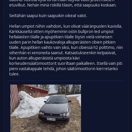
etuvilkut. Nehän minä riskillä tilasin, että saapuuko koskaan.
Sieltähän saapui kuin saapuikin oikeat valot.
Hellan umpiot niihin vaihdoin, kun olivat vääränpuolen kuviolla.
Kärkkäuseltä sitten myöhemmin ostin bullpron led umpiot
hellalaisten tilalle ja apupitkien tilalle löysin vielä viimeisen
uuden parin hellan kaukovaloja alkuperäisten cibien pitkien
tilalle. Apupitkien vaihto vain siksi, kun cibiessä h2 polttimo, niin
siihenhän ei xenoneita saanut. Katsastukseenkin kelpasivat,
kun auton alkuperäisistä umpioista kävi
korkeudensäätömoottorit suoriltaan paikalleen. Itsellä vain piti
pieni vastakappale tehdä, johon säätömoottorin kierretanko
tulee.