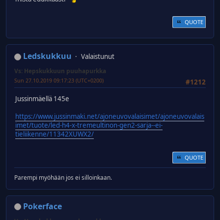
QUOTE
Ledskukkuu
Valaistunut
Vs: Hepskukkuun puuhapurkka
Sun 27.10.2019 09:17:23 (UTC+0200)
#1212
Jussinmäellä 145e
https://www.jussinmaki.net/ajoneuvovalaisimet/ajoneuvovalais
imet/tuote/led-h4-x-tremeultinon-gen2-sarja--ei-
tieliikenne/11342XUWX2/
QUOTE
Parempi myöhään jos ei silloinkaan.
Pokerface