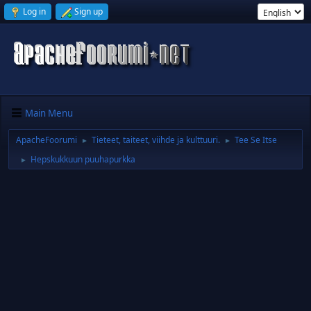
Log in
Sign up
Main Menu
ApacheFoorumi
Tieteet, taiteet, viihde ja kulttuuri.
Tee Se Itse
►
►
Hepskukkuun puuhapurkka
►