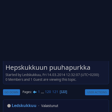
Hepskukkuun puuhapurkka
Started by Ledskukkuu, Fri 14.03.2014 12:32:07 (UTC+0200)
0 Members and 1 Guest are viewing this topic.
1
...
120
121
Pages
122
GO DOWN
USER ACTIONS
Ledskukkuu
Valaistunut