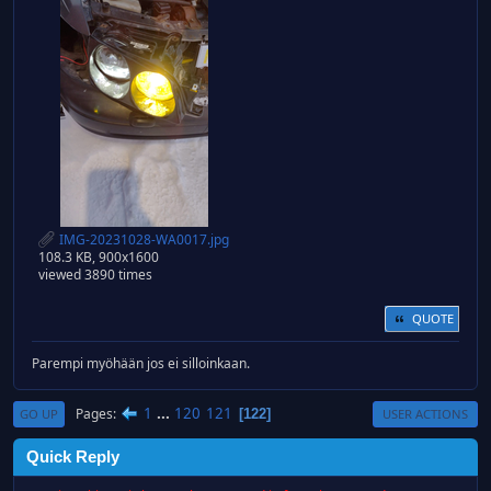
IMG-20231028-WA0017.jpg
108.3 KB, 900x1600
viewed 3890 times
QUOTE
Parempi myöhään jos ei silloinkaan.
1
...
120
121
Pages
122
GO UP
USER ACTIONS
Quick Reply