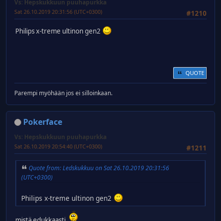
Vs: Hepskukkuun puuhapurkka
Sat 26.10.2019 20:31:56 (UTC+0300)
#1210
Philips x-treme ultinon gen2
QUOTE
Parempi myöhään jos ei silloinkaan.
Pokerface
Vs: Hepskukkuun puuhapurkka
Sat 26.10.2019 20:54:40 (UTC+0300)
#1211
Quote from: Ledskukkuu on Sat 26.10.2019 20:31:56
(UTC+0300)
Philips x-treme ultinon gen2
mistä edukkaasti