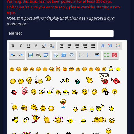
Warning: this topic has not been posted in for at least 356 days.
Unless you're sure you want to reply, please consider starting a new
topic.
Note: this post will not display until it has been approved by a
moderator.
Name: