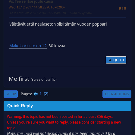
Vs: Tee se itse joulukuusi
Wed 13.12.2017 14:58:28 (UTC+0200)
#10
Last Edit
: Sat 20.01.2018 16:21:48 (UTC+0200) by =Juku=
Väittävät että neulaseton olisi tämän vuoden poppari
Mäkeläarkisto no 12
30 kuvaa
QUOTE
Me first
(rules of traffic)
1
Pages
2
GO UP
USER ACTIONS
Quick Reply
Warning: this topic has not been posted in for at least 356 days.
Unless you're sure you want to reply, please consider starting a new
topic.
Note: this post will not display until it has been approved by a