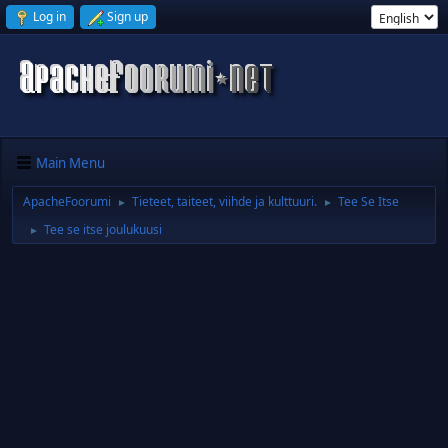
Log in
Sign up
Main Menu
ApacheFoorumi
Tieteet, taiteet, viihde ja kulttuuri.
Tee Se Itse
►
►
Tee se itse joulukuusi
►