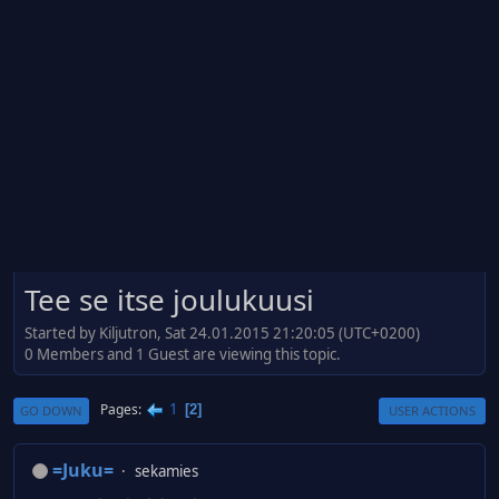
Tee se itse joulukuusi
Started by Kiljutron, Sat 24.01.2015 21:20:05 (UTC+0200)
0 Members and 1 Guest are viewing this topic.
1
Pages
2
GO DOWN
USER ACTIONS
=Juku=
sekamies