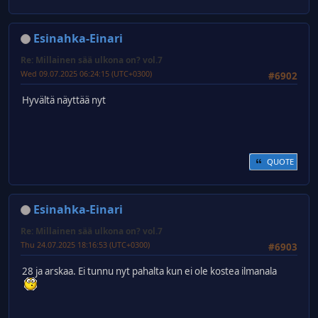
Esinahka-Einari
Re: Millainen sää ulkona on? vol.7
Wed 09.07.2025 06:24:15 (UTC+0300)
#6902
Hyvältä näyttää nyt
QUOTE
Esinahka-Einari
Re: Millainen sää ulkona on? vol.7
Thu 24.07.2025 18:16:53 (UTC+0300)
#6903
28 ja arskaa. Ei tunnu nyt pahalta kun ei ole kostea ilmanala