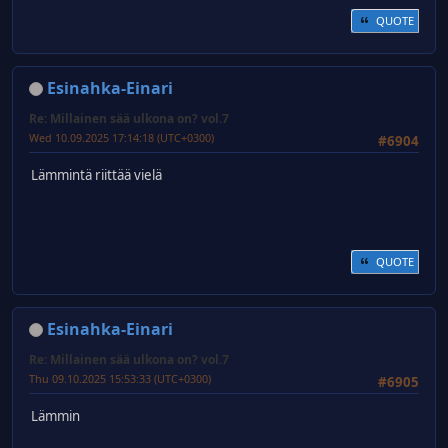
QUOTE
Esinahka-Einari
Re: Millainen sää ulkona on? vol.7
Wed 10.09.2025 17:14:18 (UTC+0300)
#6904
Lämmintä riittää vielä
QUOTE
Esinahka-Einari
Re: Millainen sää ulkona on? vol.7
Thu 09.10.2025 15:53:33 (UTC+0300)
#6905
Lämmin