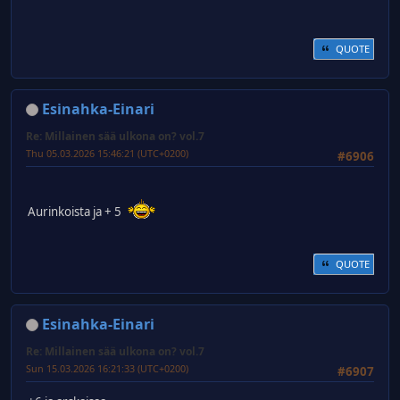
QUOTE
Esinahka-Einari
Re: Millainen sää ulkona on? vol.7
Thu 05.03.2026 15:46:21 (UTC+0200)
#6906
Aurinkoista ja + 5
QUOTE
Esinahka-Einari
Re: Millainen sää ulkona on? vol.7
Sun 15.03.2026 16:21:33 (UTC+0200)
#6907