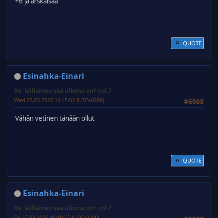
+6 ja arskaisaa
QUOTE
Esinahka-Einari
Re: Millainen sää ulkona on? vol.7
Wed 25.03.2026 16:45:02 (UTC+0200)
#6908
Vähän vetinen tänään ollut
QUOTE
Esinahka-Einari
Re: Millainen sää ulkona on? vol.7
Fri 27.03.2026 16:19:57 (UTC+0200)