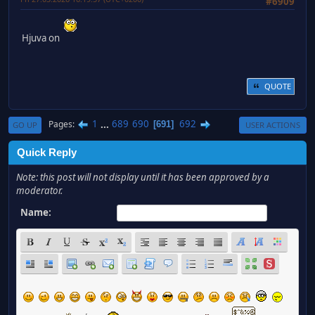
#6909
Hjuva on
QUOTE
1
...
689
690
692
Pages
691
GO UP
USER ACTIONS
Quick Reply
Note: this post will not display until it has been approved by a
moderator.
Name: