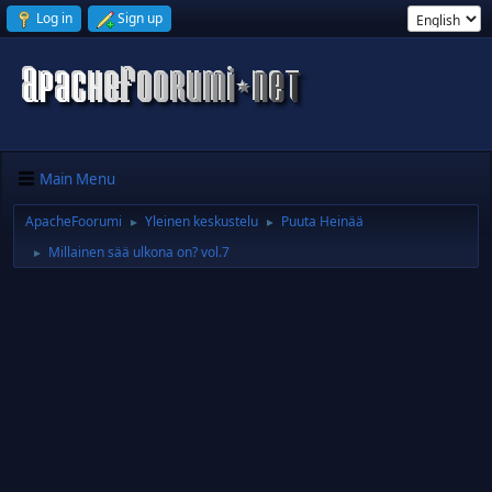
Log in
Sign up
Main Menu
ApacheFoorumi
Yleinen keskustelu
Puuta Heinää
►
►
Millainen sää ulkona on? vol.7
►