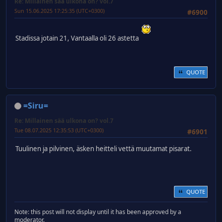
Re: Millainen sää ulkona on? vol.7
Sun 15.06.2025 17:25:35 (UTC+0300)
#6900
Stadissa jotain 21, Vantaalla oli 26 astetta
QUOTE
=Siru=
Re: Millainen sää ulkona on? vol.7
Tue 08.07.2025 12:35:53 (UTC+0300)
#6901
Tuulinen ja pilvinen, äsken heitteli vettä muutamat pisarat.
QUOTE
Note: this post will not display until it has been approved by a
moderator.