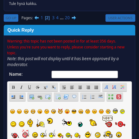
Tule hyvä kakku.
1
3
4
...
20
Pages
2
GO UP
USER ACTIONS
Quick Reply
Warning: this topic has not been posted in for at least 356 days.
Unless you're sure you want to reply, please consider starting a new
topic.
Note: this post will not display until it has been approved by a
moderator.
Name: