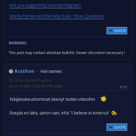
Are you suggesting coconuts migrate?
Monty Python and the Holy Grail - Three Questions
QUOTE
WARNING:
This post may contain absolute bullshit. Viewer discretion necessary !
Arathon
Härrasmies
Vs: Klassikkokohtauksia
Sat 03.10.2009 13:25:38 (UTC+0300)
#19
Tekijänoikeushommat iskenyt teidän videoihin
Itsepäs en laita, sanon vain, että "I believe in America"
QUOTE