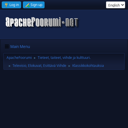
Log in
Sign up
Main Menu
ApacheFoorumi
Tieteet, taiteet, viihde ja kulttuuri.
►
Televisio, Elokuvat, Esittävä Viihde
Klassikkokohtauksia
►
►