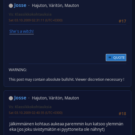
Josse
Hajuton, Väritön, Mauton
Vs: Klassikkokohtauksia
Sat 03.10.2009 02:31:11 (UTC+0300)
#17
She's a witch!
QUOTE
WARNING:
This post may contain absolute bullshit. Viewer discretion necessary !
Josse
Hajuton, Väritön, Mauton
Vs: Klassikkokohtauksia
Sat 03.10.2009 02:40:35 (UTC+0300)
#18
Jälkimmäinen kohtaus aukeaa paremmin kun katsoo ylemmän
eka (jos joku sivistymätön ei pyyttoneita ole nähnyt)