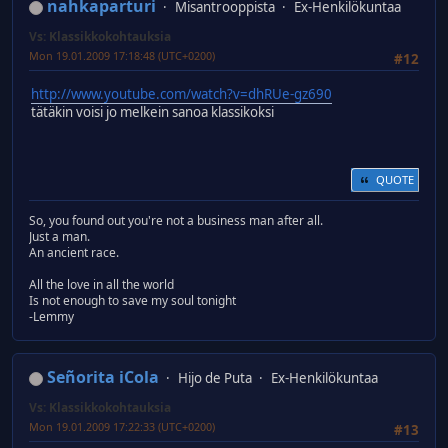
nahkaparturi
Misantrooppista
Ex-Henkilökuntaa
Vs: Klassikkokohtauksia
Mon 19.01.2009 17:18:48 (UTC+0200)
#12
http://www.youtube.com/watch?v=dhRUe-gz690
tätäkin voisi jo melkein sanoa klassikoksi
QUOTE
So, you found out you're not a business man after all.
Just a man.
An ancient race.
All the love in all the world
Is not enough to save my soul tonight
-Lemmy
Señorita iCola
Hijo de Puta
Ex-Henkilökuntaa
Vs: Klassikkokohtauksia
Mon 19.01.2009 17:22:33 (UTC+0200)
#13