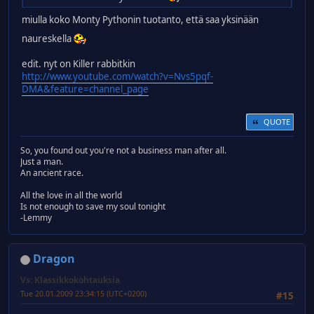
miulla koko Monty Pythonin tuotanto, että saa yksinään
naureskella
edit. nyt on Killer rabbitkin
http://www.youtube.com/watch?v=Nvs5pqf-
DMA&feature=channel_page
QUOTE
So, you found out you're not a business man after all.
Just a man.
An ancient race.
All the love in all the world
Is not enough to save my soul tonight
-Lemmy
Dragon
Vs: Klassikkokohtauksia
Tue 20.01.2009 23:34:15 (UTC+0200)
#15