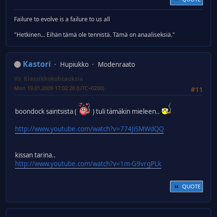
Failure to evolve is a failure to us all
"Hetkinen... Eihän tämä ole tennistä. Tämä on anaaliseksiä."
Kastori
Hupiukko
Modenraato
Vs: Klassikkokohtauksia
Mon 19.01.2009 17:02:20 (UTC+0200)
#11
boondock saintsista (
) tuli tämäkin mieleen..
http://www.youtube.com/watch?v=774JiSMWdQQ
kissan tarina..
http://www.youtube.com/watch?v=1m-G9vrgPLk
QUOTE