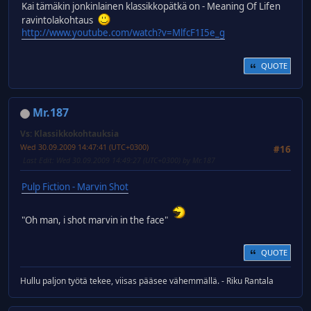
Kai tämäkin jonkinlainen klassikkopätkä on - Meaning Of Lifen
ravintolakohtaus
http://www.youtube.com/watch?v=MlfcF1I5e_g
QUOTE
Mr.187
Vs: Klassikkokohtauksia
Wed 30.09.2009 14:47:41 (UTC+0300)
#16
Last Edit
: Wed 30.09.2009 14:49:27 (UTC+0300) by Mr.187
Pulp Fiction - Marvin Shot
"Oh man, i shot marvin in the face"
QUOTE
Hullu paljon työtä tekee, viisas pääsee vähemmällä. - Riku Rantala