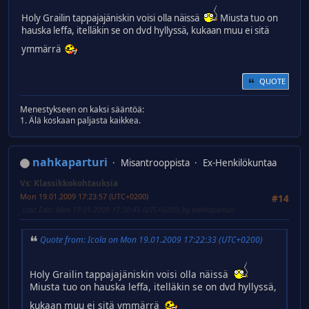
Holy Grailin tappajajäniskin voisi olla näissä
Miusta tuo on
hauska leffa, itelläkin se on dvd hyllyssä, kukaan muu ei sitä
ymmärrä
QUOTE
Menestykseen on kaksi sääntöä:
1. Älä koskaan paljasta kaikkea.
nahkaparturi
Misantrooppista
Ex-Henkilökuntaa
Vs: Klassikkokohtauksia
Mon 19.01.2009 17:23:57 (UTC+0200)
#14
Last Edit
: Mon 19.01.2009 17:30:45 (UTC+0200) by nahkaparturi
Quote from: Icola on Mon 19.01.2009 17:22:33 (UTC+0200)
Holy Grailin tappajajäniskin voisi olla näissä
Miusta tuo on hauska leffa, itelläkin se on dvd hyllyssä,
kukaan muu ei sitä ymmärrä