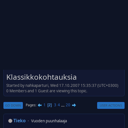
Klassikkokohtauksia
Started by nahkaparturi, Wed 17.10.2007 15:35:37 (UTC+0300)
0 Members and 1 Guest are viewing this topic.
1
3
4
...
20
Pages
2
GO DOWN
USER ACTIONS
Tieko
Vuoden puunhalaaja