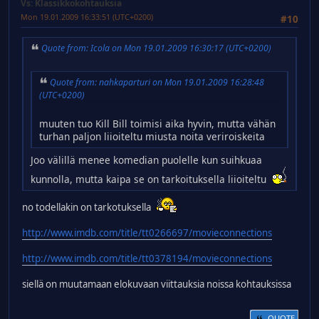
Vs: Klassikkokohtauksia
Mon 19.01.2009 16:33:51 (UTC+0200)
#10
Quote from: Icola on Mon 19.01.2009 16:30:17 (UTC+0200)
Quote from: nahkaparturi on Mon 19.01.2009 16:28:48
(UTC+0200)
muuten tuo Kill Bill toimisi aika hyvin, mutta vähän
turhan paljon liioiteltu miusta noita veriroiskeita
Joo välillä menee komedian puolelle kun suihkuaa
kunnolla, mutta kaipa se on tarkoituksella liioiteltu
no todellakin on tarkotuksella
http://www.imdb.com/title/tt0266697/movieconnections
http://www.imdb.com/title/tt0378194/movieconnections
siellä on muutamaan elokuvaan viittauksia noissa kohtauksissa
QUOTE