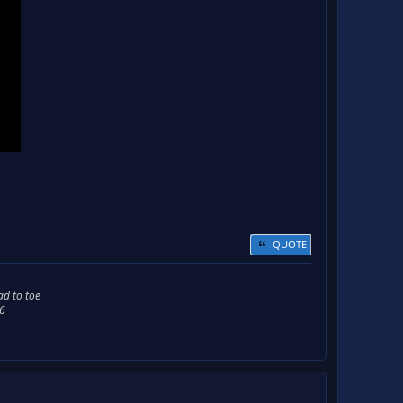
QUOTE
ad to toe
66