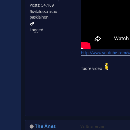
Posts: 54,109
Rivitalossa asuu
paskiainen
Logged
http://www.youtube.com
Tuore video
The Änes
Vs: Ensiferum