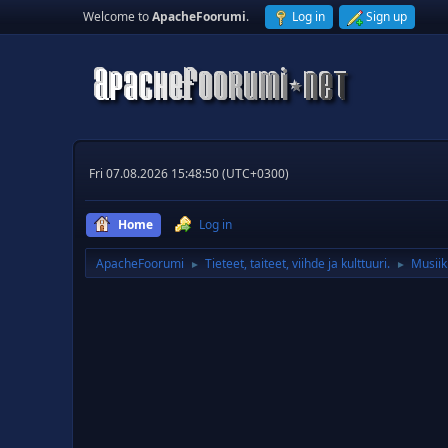
Welcome to
ApacheFoorumi
.
Log in
Sign up
Fri 07.08.2026 15:48:50 (UTC+0300)
Home
Log in
ApacheFoorumi
Tieteet, taiteet, viihde ja kulttuuri.
Musiik
►
►