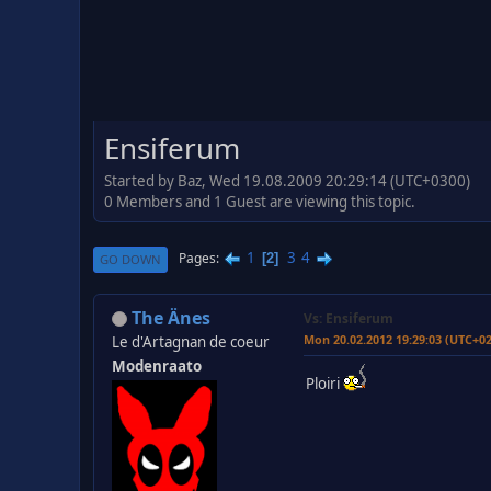
Ensiferum
Started by Baz, Wed 19.08.2009 20:29:14 (UTC+0300)
0 Members and 1 Guest are viewing this topic.
1
3
4
Pages
2
GO DOWN
The Änes
Vs: Ensiferum
Mon 20.02.2012 19:29:03 (UTC+0
Le d'Artagnan de coeur
Modenraato
Ploiri