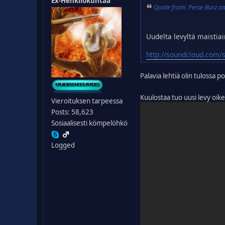
Ex-Henkilökuntaa
Quote from: Perse-Burz o
Uudelta levyltä maistia
http://soundcloud.com/
Palavia lehtiä olin tulossa
Kuulostaa tuo uusi levy oik
Vieroituksen tarpeessa
Posts: 58,623
Sosiaalisesti kömpelöhkö
Logged