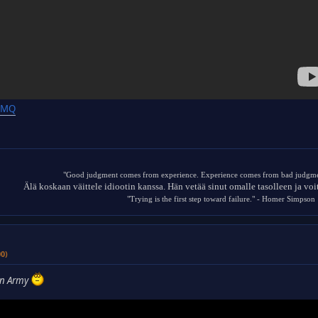
R2MQ
"Good judgment comes from experience. Experience comes from bad judgme
Älä koskaan väittele idiootin kanssa. Hän vetää sinut omalle tasolleen ja vo
"Trying is the first step toward failure." - Homer Simpson
00)
n Army