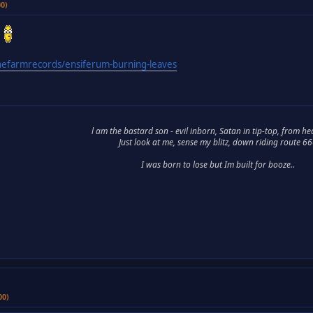
00)
nefarmrecords/ensiferum-burning-leaves
l am the bastard son - evil inborn, Satan in tip-top, from he
Just look at me, sense my blitz, down riding route 6
I was born to lose but Im built for booze..
00)