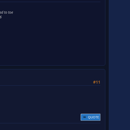
ad to toe
66
#11
QUOTE