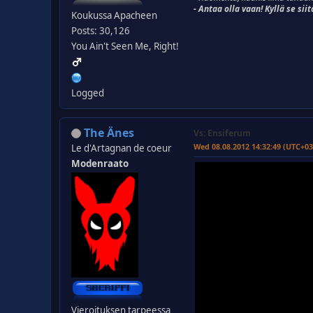
- Antaa olla vaan! Kyllä se siit
Koukussa Apacheen
Posts: 30,126
You Ain't Seen Me, Right!
Logged
The Änes
Vs: Ensiferum
Wed 08.08.2012 14:32:49 (UTC+03
Le d'Artagnan de coeur
Modenraato
Vieroituksen tarpeessa