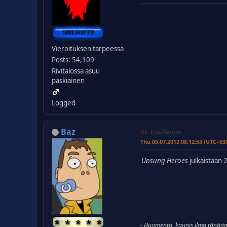
Vieroituksen tarpeessa
Posts: 54,109
Rivitalossa asuu
paskiainen
Logged
Baz
Vs: Ensiferum
Thu 05.07.2012 08:12:53 (UTC+03
Unsung Heroes
julkaistaan
- Huomenta, kaunis ilma tänään