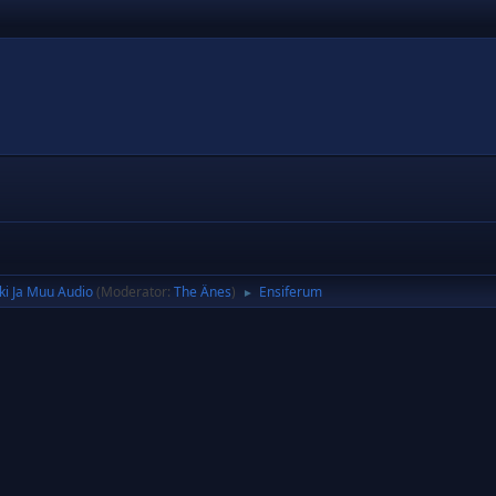
ki Ja Muu Audio
(Moderator:
The Änes
)
Ensiferum
►