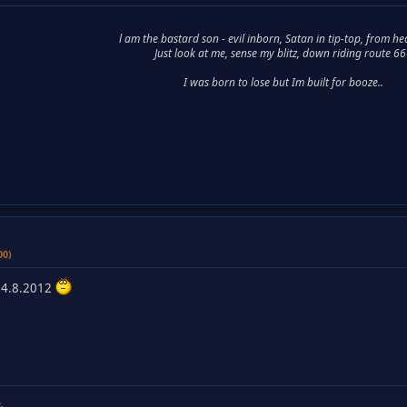
l am the bastard son - evil inborn, Satan in tip-top, from he
Just look at me, sense my blitz, down riding route 6
I was born to lose but Im built for booze..
00)
 24.8.2012
.