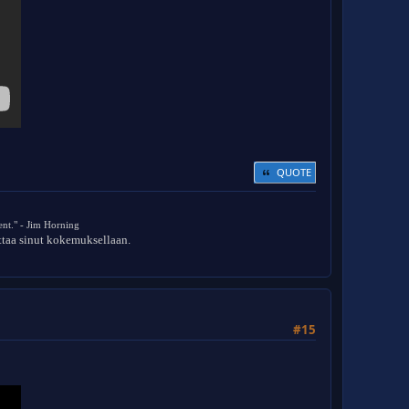
QUOTE
nt." - Jim Horning
ittaa sinut kokemuksellaan.
#15