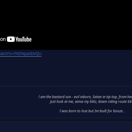
/watch?v=FN5NpaSbVQU
l am the bastard son - evil inborn, Satan in tip-top, from he
Just look at me, sense my blitz, down riding route 6
I was born to lose but Im built for booze..