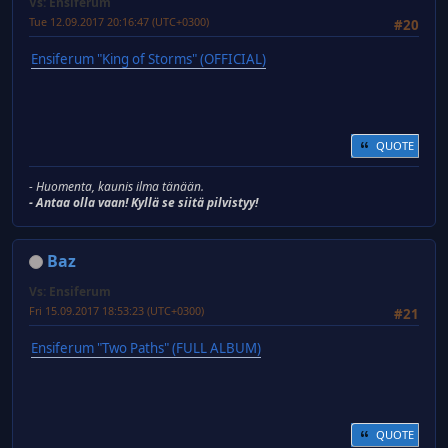
Vs: Ensiferum
Tue 12.09.2017 20:16:47 (UTC+0300)
#20
Ensiferum "King of Storms" (OFFICIAL)
QUOTE
- Huomenta, kaunis ilma tänään.
- Antaa olla vaan! Kyllä se siitä pilvistyy!
Baz
Vs: Ensiferum
Fri 15.09.2017 18:53:23 (UTC+0300)
#21
Ensiferum "Two Paths" (FULL ALBUM)
QUOTE