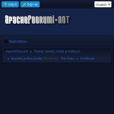
Log in
Sign up
Main Menu
ApacheFoorumi
Tieteet, taiteet, viihde ja kulttuuri.
►
Musiikki Ja Muu Audio
(Moderator:
The Änes
)
Ensiferum
►
►