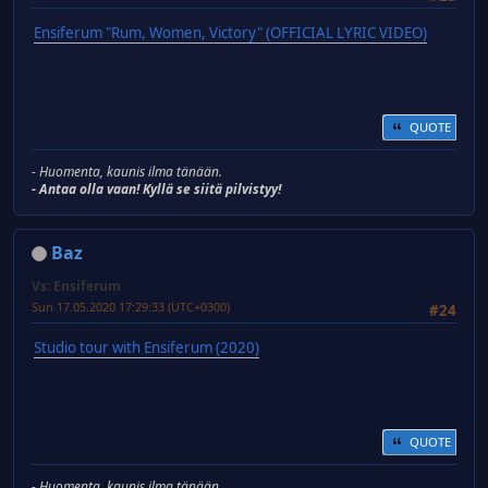
Ensiferum "Rum, Women, Victory" (OFFICIAL LYRIC VIDEO)
QUOTE
- Huomenta, kaunis ilma tänään.
- Antaa olla vaan! Kyllä se siitä pilvistyy!
Baz
Vs: Ensiferum
Sun 17.05.2020 17:29:33 (UTC+0300)
#24
Studio tour with Ensiferum (2020)
QUOTE
- Huomenta, kaunis ilma tänään.