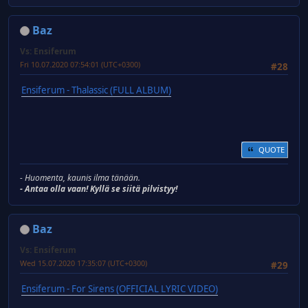
Baz
Vs: Ensiferum
Fri 10.07.2020 07:54:01 (UTC+0300)
#28
Ensiferum - Thalassic (FULL ALBUM)
QUOTE
- Huomenta, kaunis ilma tänään.
- Antaa olla vaan! Kyllä se siitä pilvistyy!
Baz
Vs: Ensiferum
Wed 15.07.2020 17:35:07 (UTC+0300)
#29
Ensiferum - For Sirens (OFFICIAL LYRIC VIDEO)