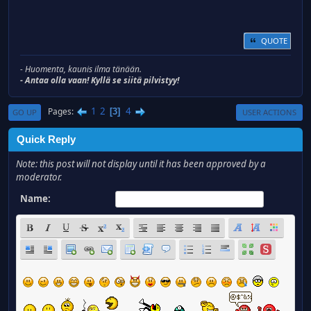
QUOTE
- Huomenta, kaunis ilma tänään.
- Antaa olla vaan! Kyllä se siitä pilvistyy!
1
2
4
Pages
3
GO UP
USER ACTIONS
Quick Reply
Note: this post will not display until it has been approved by a
moderator.
Name: