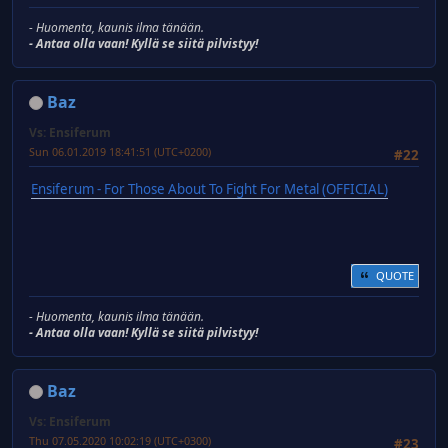
- Huomenta, kaunis ilma tänään.
- Antaa olla vaan! Kyllä se siitä pilvistyy!
Baz
Vs: Ensiferum
Sun 06.01.2019 18:41:51 (UTC+0200)
#22
Ensiferum - For Those About To Fight For Metal (OFFICIAL)
QUOTE
- Huomenta, kaunis ilma tänään.
- Antaa olla vaan! Kyllä se siitä pilvistyy!
Baz
Vs: Ensiferum
Thu 07.05.2020 10:02:19 (UTC+0300)
#23