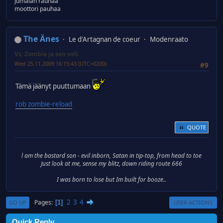
Jumalan rauhaa
moottori pauhaa
The Änes
Le d'Artagnan de coeur
Modenraato
Vs: Zombie ja sen veli
Wed 25.11.2009 16:15:43 (UTC+0200)
#9
Tämä jäänyt puuttumaan
rob zombie-reload
QUOTE
l am the bastard son - evil inborn, Satan in tip-top, from head to toe
Just look at me, sense my blitz, down riding route 666
I was born to lose but Im built for booze..
2
3
4
Pages
1
GO UP
USER ACTIONS
Quick Reply