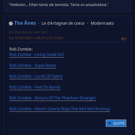
"Hetkinen... Eihän tämä ole tennistä. Tämä on anaaliseksiä."
The Änes
Le d'Artagnan de coeur
Modenraato
Vs: Zombie ja sen veli
Tue 15.09.2009 11:48:25 (UTC+0300)
#2
Rob Zombie:
Rob Zombie - Living Dead Girl
Rob Zombie - Superbeast
Rob Zombie - Lords Of Salem
Rob Zombie - Feel So Numb
Rob Zombie - Return Of The Phantom Stranger
Rob Zombie - Never Gonna Stop (The Red Red Kroovy)
QUOTE