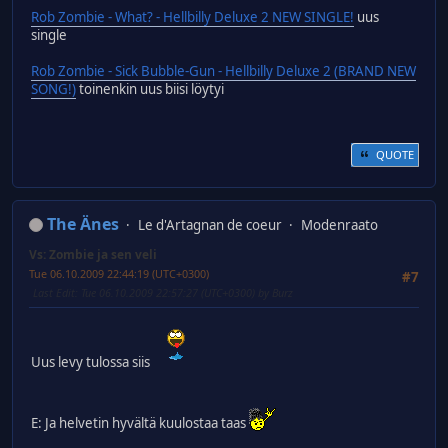
Rob Zombie - What? - Hellbilly Deluxe 2 NEW SINGLE!
uus
single
Rob Zombie - Sick Bubble-Gun - Hellbilly Deluxe 2 (BRAND NEW
SONG!)
toinenkin uus biisi löytyi
QUOTE
The Änes
Le d'Artagnan de coeur
Modenraato
Vs: Zombie ja sen veli
Tue 06.10.2009 22:44:19 (UTC+0300)
#7
Last Edit
: Tue 06.10.2009 22:57:27 (UTC+0300) by Burz
Uus levy tulossa siis
E: Ja helvetin hyvältä kuulostaa taas