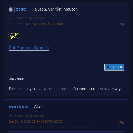
Josse
Hajuton, Väritön, Mauton
Vs: Zombie ja sen veli
Sun 27.09.2009 00:34:09 (UTC+0300)
#5
Rob Zombie - Dragula
QUOTE
WARNING:
This post may contain absolute bullshit. Viewer discretion necessary !
morkkis
Guest
Vs: Zombie ja sen veli
Tue 06.10.2009 21:56:38 (UTC+0300)
#6
Last Edit
: Tue 06.10.2009 21:58:23 (UTC+0300) by morkkis