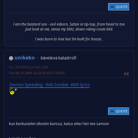
QUOTE
l am the bastard son - evil inborn, Satan in tip-top, from head to toe
Just look at me, sense my blitz, down riding route 666
I was born to lose but Im built for booze..
unikeko
kävelevä katastrofi
Vs: Zombie ja sen veli
Tue 06.10.2009 23:22:00 (UTC+0300)
#8
Demon Speeding - Rob Zombie. With lyrics
QUOTE
kun keskustelet idiootin kanssa, katso ettei hän tee samoin