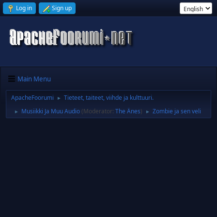
Log in
Sign up
Main Menu
ApacheFoorumi
Tieteet, taiteet, viihde ja kulttuuri.
►
Musiikki Ja Muu Audio
(Moderator:
The Änes
)
Zombie ja sen veli
►
►