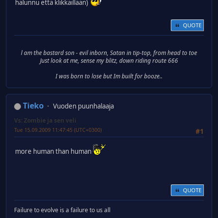
halunnu että klikkaillaan)
QUOTE
l am the bastard son - evil inborn, Satan in tip-top, from head to toe
Just look at me, sense my blitz, down riding route 666
I was born to lose but Im built for booze..
Tieko
Vuoden puunhalaaja
Vs: Zombie ja sen veli
Tue 15.09.2009 11:47:45 (UTC+0300)
#1
more human than human
QUOTE
Failure to evolve is a failure to us all