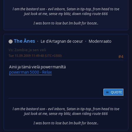
l am the bastard son - evil inborn, Satan in tip-top, from head to toe
Just look at me, sense my blitz, down riding route 666
I was born to lose but Im built for booze..
The Änes
Le d'Artagnan de coeur
Modenraato
Vs: Zombie ja sen veli
Tue 15.09.2009 11:49:48 (UTC+0300)
#4
Ainii ja tämä vielä powermaniltä
powerman 5000 - Relax
QUOTE
l am the bastard son - evil inborn, Satan in tip-top, from head to toe
Just look at me, sense my blitz, down riding route 666
I was born to lose but Im built for booze..