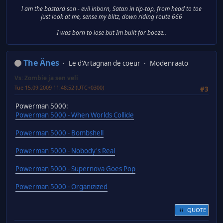
l am the bastard son - evil inborn, Satan in tip-top, from head to toe
Just look at me, sense my blitz, down riding route 666
I was born to lose but Im built for booze..
The Änes
Le d'Artagnan de coeur
Modenraato
Vs: Zombie ja sen veli
Tue 15.09.2009 11:48:52 (UTC+0300)
#3
Powerman 5000:
Powerman 5000 - When Worlds Collide
Powerman 5000 - Bombshell
Powerman 5000 - Nobody's Real
Powerman 5000 - Supernova Goes Pop
Powerman 5000 - Organizized
QUOTE