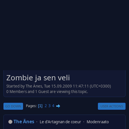
Zombie ja sen veli
Started by The Änes, Tue 15.09.2009 11:47:11 (UTC+0300)
0 Members and 1 Guest are viewing this topic.
2
3
4
Pages
1
GO DOWN
USER ACTIONS
The Änes
Le d'Artagnan de coeur
Modenraato