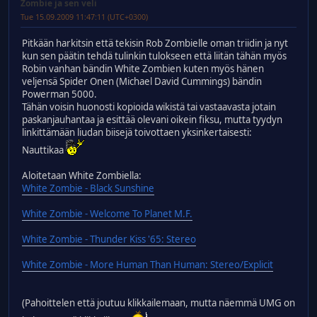
Zombie ja sen veli
Tue 15.09.2009 11:47:11 (UTC+0300)
Pitkään harkitsin että tekisin Rob Zombielle oman triidin ja nyt
kun sen päätin tehdä tulinkin tulokseen että liitän tähän myös
Robin vanhan bändin White Zombien kuten myös hänen
veljensä Spider Onen (Michael David Cummings) bändin
Powerman 5000.
Tähän voisin huonosti kopioida wikistä tai vastaavasta jotain
paskanjauhantaa ja esittää olevani oikein fiksu, mutta tyydyn
linkittämään liudan biisejä toivottaen yksinkertaisesti:
Nauttikaa
Aloitetaan White Zombiella:
White Zombie - Black Sunshine
White Zombie - Welcome To Planet M.F.
White Zombie - Thunder Kiss '65: Stereo
White Zombie - More Human Than Human: Stereo/Explicit
(Pahoittelen että joutuu klikkailemaan, mutta näemmä UMG on