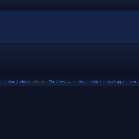
ki Ja Muu Audio
(Moderator:
The Änes
)
Laitetaas tähän hienoja kappaleita eri a
►