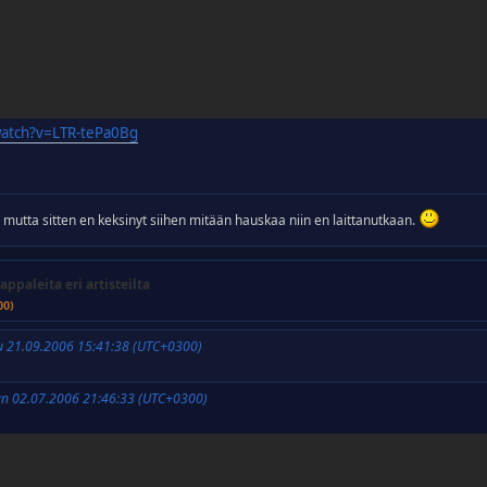
watch?v=LTR-tePa0Bg
n, mutta sitten en keksinyt siihen mitään hauskaa niin en laittanutkaan.
appaleita eri artisteilta
00)
u 21.09.2006 15:41:38 (UTC+0300)
un 02.07.2006 21:46:33 (UTC+0300)