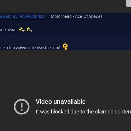
m/watch?v=VniVA32nfkU
Motörhead - Ace Of Spades
ävän kovaa
eikö tuo volyymi ole itsestä kiinni?