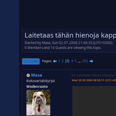
Laitetaas tähän hienoja kappal
Started by Masa, Sun 02.07.2006 21:46:33 (UTC+0300)
0 Members and 10 Guests are viewing this topic.
1
2
4
5
...
262
Pages
3
GO DOWN
Masa
Vs: Laitetaas tähän hienoja k
Wed 20.09.2006 08:58:31 (UTC+03
Kokovartalokyrpä
Modenraato