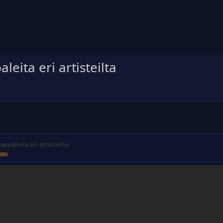
eita eri artisteilta
appaleita eri artisteilta
00)