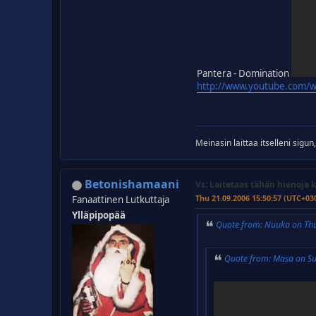
Pantera - Domination
http://www.youtube.com/
Meinasin laittaa itselleni sigu
Betonishamaani
Vs: Laitetaas tähän hienoja k
Thu 21.09.2006 15:50:57 (UTC+03
Fanaattinen Lutkuttaja
Ylläpipopää
Quote from: Nuuka on Th
Quote from: Masa on S