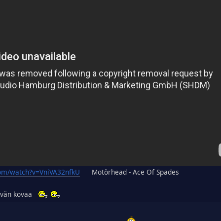
com/watch?v=VniVA32nfkU
Motörhead - Ace Of Spades
ttävän kovaa