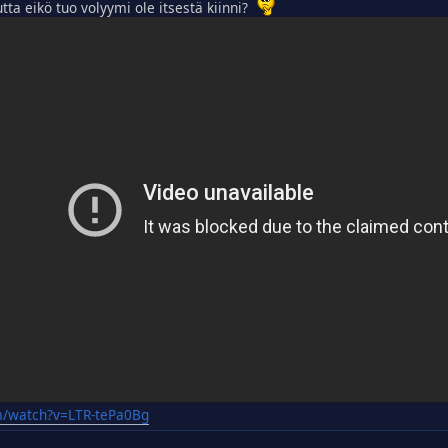
tta eikö tuo volyymi ole itsestä kiinni?
m/watch?v=LTR-tePa0Bg