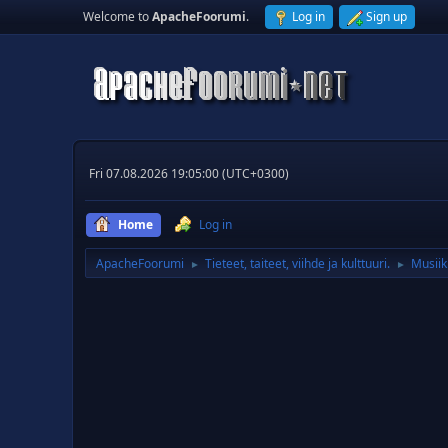
Welcome to
ApacheFoorumi
.
Log in
Sign up
Fri 07.08.2026 19:05:00 (UTC+0300)
Home
Log in
ApacheFoorumi
Tieteet, taiteet, viihde ja kulttuuri.
Musiik
►
►