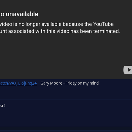
atch?v=XJU-5jPnq24
Gary Moore - Friday on my mind
i !