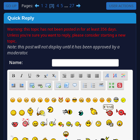
1
2
4
5
...
27
Pages
3
GO UP
USER ACTIONS
Quick Reply
Warning: this topic has not been posted in for at least 356 days.
Unless you're sure you want to reply, please consider starting a new
topic.
Note: this post will not display until it has been approved by a
moderator.
Name: