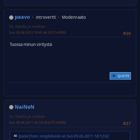
paavo
introvertti
Modenraato
Vs: Naula ja rankaa
Sun 05.06.2011 19:41:46 (UTC+0300)
#26
Tuossa minun viritystä
QUOTE
NaiNeN
Vs: Naula ja rankaa
Sun 05.06.2011 20:19:20 (UTC+0300)
#27
Quote from: omglolnoob on Sun 05.06.2011 18:12:02