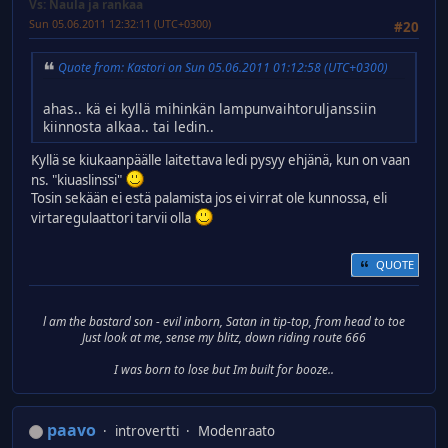
Vs: Naula ja rankaa
Sun 05.06.2011 12:32:11 (UTC+0300)
#20
Quote from: Kastori on Sun 05.06.2011 01:12:58 (UTC+0300)
ahas.. kä ei kyllä mihinkän lampunvaihtoruljanssiin
kiinnosta alkaa.. tai ledin..
Kyllä se kiukaanpäälle laitettava ledi pysyy ehjänä, kun on vaan
ns. "kiuaslinssi"
Tosin sekään ei estä palamista jos ei virrat ole kunnossa, eli
virtaregulaattori tarvii olla
QUOTE
l am the bastard son - evil inborn, Satan in tip-top, from head to toe
Just look at me, sense my blitz, down riding route 666
I was born to lose but Im built for booze..
paavo
introvertti
Modenraato