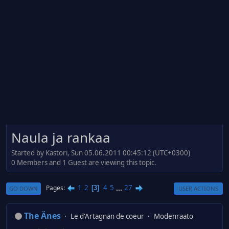
Naula ja rankaa
Started by Kastori, Sun 05.06.2011 00:45:12 (UTC+0300)
0 Members and 1 Guest are viewing this topic.
1
2
4
5
...
27
Pages
3
GO DOWN
USER ACTIONS
The Änes
Le d'Artagnan de coeur
Modenraato