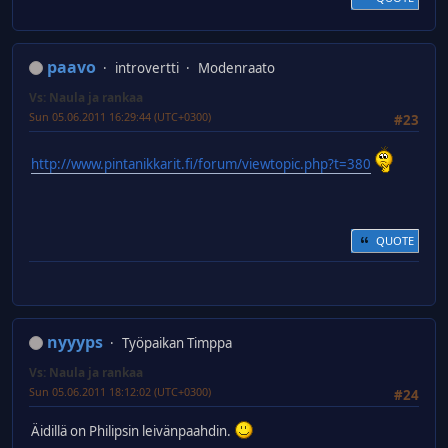
paavo
introvertti
Modenraato
Vs: Naula ja rankaa
Sun 05.06.2011 16:29:44 (UTC+0300)
#23
http://www.pintanikkarit.fi/forum/viewtopic.php?t=380
QUOTE
nyyyps
Työpaikan Timppa
Vs: Naula ja rankaa
Sun 05.06.2011 18:12:02 (UTC+0300)
#24
Äidillä on Philipsin leivänpaahdin.