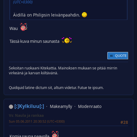
(UTC+0300)
Äidillä on Philipsin leivänpaahdin.
Wau
Tässä kuva minun saunasta
QUOTE
Sekoitan ruokaani Kitekattia. Mainoksen mukaan se pitää mirrin
virkeänä ja karvan kiiltävänä.
Quidquid latine dictum sit, altum videtur. Futue te ipsum.
[:]Kylkiluu[:]
Makeamylly
Modenraato
Vs: Naula ja rankaa
Sun 05.06.2011 20:30:52 (UTC+0300)
#28
Komia sauna paavolla