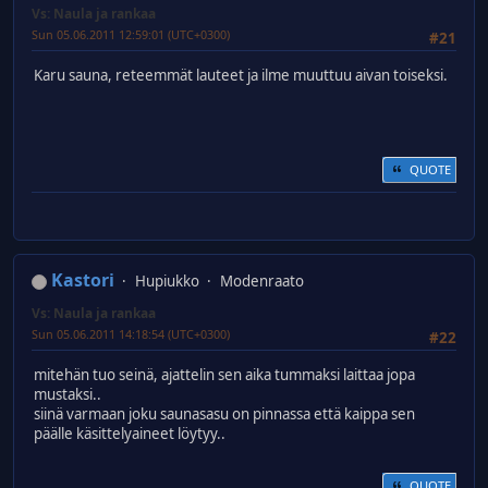
Vs: Naula ja rankaa
Sun 05.06.2011 12:59:01 (UTC+0300)
#21
Karu sauna, reteemmät lauteet ja ilme muuttuu aivan toiseksi.
QUOTE
Kastori
Hupiukko
Modenraato
Vs: Naula ja rankaa
Sun 05.06.2011 14:18:54 (UTC+0300)
#22
mitehän tuo seinä, ajattelin sen aika tummaksi laittaa jopa
mustaksi..
siinä varmaan joku saunasasu on pinnassa että kaippa sen
päälle käsittelyaineet löytyy..
QUOTE