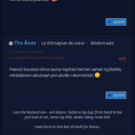
QUOTE
The Änes
Le d'Artagnan de coeur
Modenraato
Vs: Naula ja rankaa
Sun 05.06.2011 22:32:49 (UTC+0300)
#29
Paavon kuvassa oleva sauna näyttää hieman saman tyyliseltä,
minkälainen aikoinaan porukoille rakennettiin
QUOTE
l am the bastard son - evil inborn, Satan in tip-top, from head to toe
Just look at me, sense my blitz, down riding route 666
I was born to lose but Im built for booze..