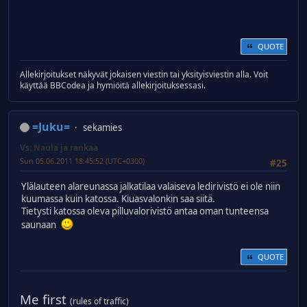
QUOTE
Allekirjoitukset näkyvät jokaisen viestin tai yksityisviestin alla. Voit
käyttää BBCodea ja hymiöitä allekirjoituksessasi.
=Juku=
sekamies
Vs: Naula ja rankaa
Sun 05.06.2011 18:45:52 (UTC+0300)
#25
Ylälauteen alareunassa jalkatilaa valaiseva ledirivistö ei ole niin
kuumassa kuin katossa. Kiuasvalonkin saa siitä.
Tietysti katossa oleva pilluvalorivistö antaa oman tunteensa
saunaan
QUOTE
Me first
(rules of traffic)