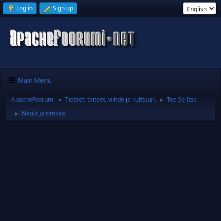
Log in
Sign up
Main Menu
ApacheFoorumi
Tieteet, taiteet, viihde ja kulttuuri.
Tee Se Itse
►
►
Naula ja rankaa
►