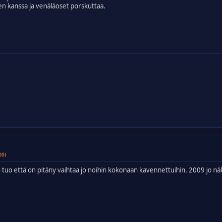
en kanssa ja venäläoset porskuttaa.
00)
n tuo että on pitäny vaihtaa jo noihin kokonaan kavennettuihin. 2009 jo 