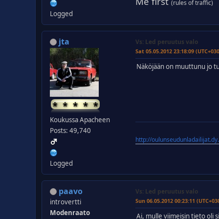
Me first
(rules of traffic)
Logged
jta
Vs: Led peruutus valo
Sat 05.05.2012 23:18:09 (UTC+03
Näköjään on muuttunu jo tu
Koukussa Apacheen
Posts: 49,740
http://oulunseudunladailijat.dy
Logged
paavo
Vs: Led peruutus valo
Sun 06.05.2012 00:23:11 (UTC+03
introvertti
Modenraato
Ai, mulle viimeisin tieto ol