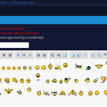
 Itse
Led peruutus valo
►
r at least 356 days.
 consider starting a new topic.
has been approved by a moderator.