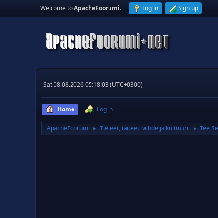
Welcome to
ApacheFoorumi
.
Log in
Sign up
Sat 08.08.2026 05:18:03 (UTC+0300)
Home
Log in
ApacheFoorumi
Tieteet, taiteet, viihde ja kulttuuri.
Tee Se
►
►