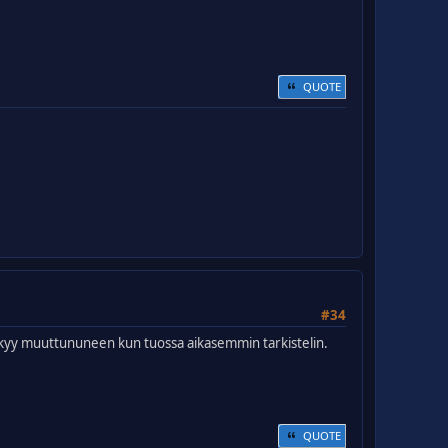
QUOTE
#34
näkyy muuttununeen kun tuossa aikasemmin tarkistelin.
QUOTE