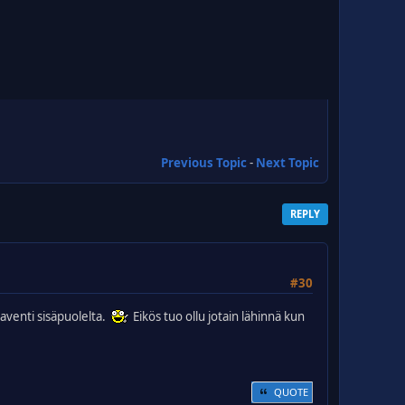
Previous Topic
-
Next Topic
REPLY
#30
kaventi sisäpuolelta.
Eikös tuo ollu jotain lähinnä kun
QUOTE