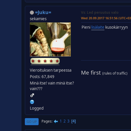
=Juku=
Vs: Led peruutus valo
Wed 20.09.2017 16:51:56 (UTC+03
sekamies
Pieni
lisälaite
kusokärryyn
Vieroituksen tarpeessa
Me first
(rules of traffic)
Posts: 67,849
Minä itse! vain minä itse?
vain???
Logged
1
2
3
Pages
4
GO UP