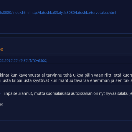
.fi:8080/index.html
http://latushka83.dy.fi:8080/latushka/tervetuloa.html
00)
5.05.2012 22:49:32 (UTC+0300)
inta kun kavennusta ei tarvinnu tehä ulkoa päin vaan riitti että kuor
eilusta kilpailusta syyttivät kun mahtuu tavaraa enemmän ja sen taki
Enpä seurannut, mutta suomalaisissa autoissahan on nyt hyvää salakulj
sa