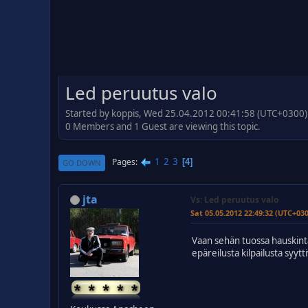
Led peruutus valo
Started by koppis, Wed 25.04.2012 00:41:58 (UTC+0300)
0 Members and 1 Guest are viewing this topic.
1
2
3
Pages
4
GO DOWN
jta
Vs: Led peruutus valo
Sat 05.05.2012 22:49:32 (UTC+03
Vaan sehän tuossa hauskinta
epäreilusta kilpailusta syy