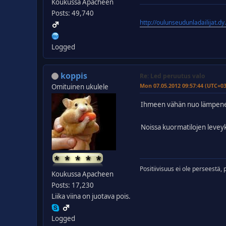
Koukussa Apacheen
Posts: 49,740
http://oulunseudunladailijat.dy
Logged
koppis
Re: Led peruutus valo
Mon 07.05.2012 09:57:44 (UTC+0
Omituinen ukulele
Ihmeen vähän nuo lämpenee
Noissa kuormatilojen leveyks
Positiivisuus ei ole perseestä, 
Koukussa Apacheen
Posts: 17,230
Liika viina on juotava pois.
Logged