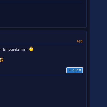
#35
en lämpöiseksi meni
QUOTE