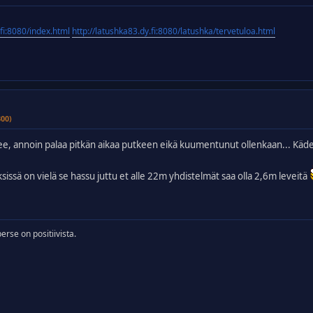
.fi:8080/index.html
http://latushka83.dy.fi:8080/latushka/tervetuloa.html
300)
, annoin palaa pitkän aikaa putkeen eikä kuumentunut ollenkaan... Käd
issä on vielä se hassu juttu et alle 22m yhdistelmät saa olla 2,6m leveitä
perse on positiivista.