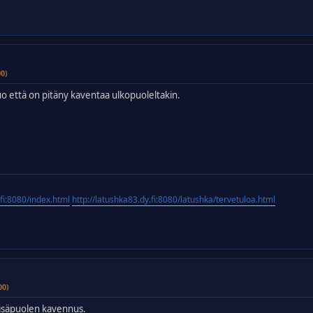
00)
o että on pitäny kaventaa ulkopuoleltakin.
.fi:8080/index.html
http://latushka83.dy.fi:8080/latushka/tervetuloa.html
00)
i sisäpuolen kavennus.