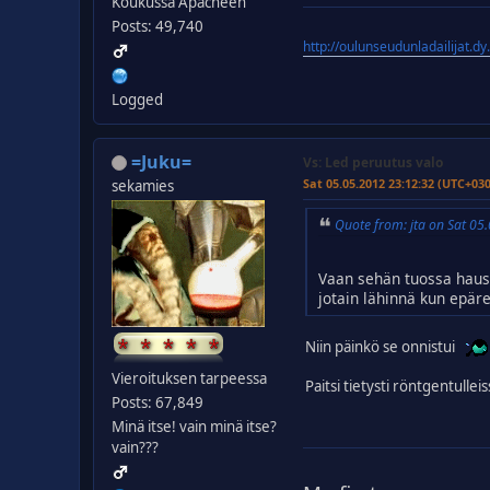
Koukussa Apacheen
Posts: 49,740
http://oulunseudunladailijat.dy
Logged
=Juku=
Vs: Led peruutus valo
Sat 05.05.2012 23:12:32 (UTC+03
sekamies
Quote from: jta on Sat 0
Vaan sehän tuossa hausk
jotain lähinnä kun epär
Niin päinkö se onnistui
Vieroituksen tarpeessa
Paitsi tietysti röntgentulleis
Posts: 67,849
Minä itse! vain minä itse?
vain???