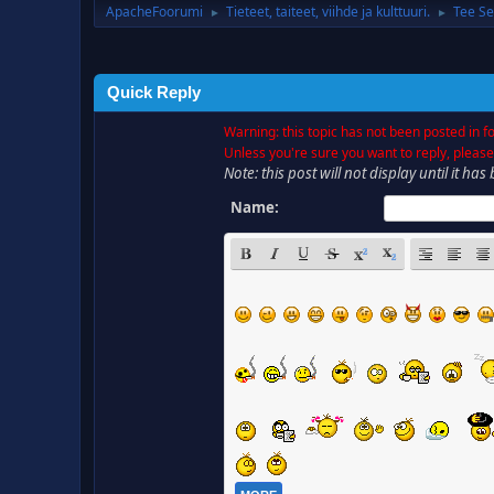
ApacheFoorumi
Tieteet, taiteet, viihde ja kulttuuri.
Tee Se
►
►
Quick Reply
Warning: this topic has not been posted in fo
Unless you're sure you want to reply, please
Note: this post will not display until it 
Name: