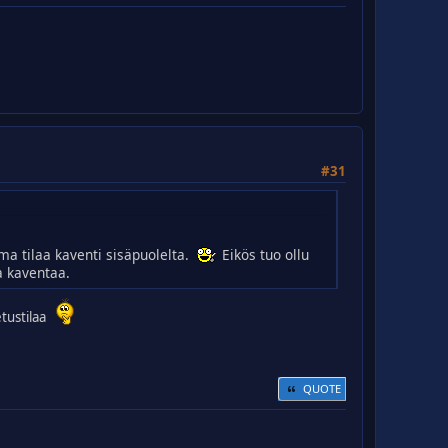
#31
ma tilaa kaventi sisäpuolelta.
Eikös tuo ollu
a kaventaa.
etustilaa
QUOTE