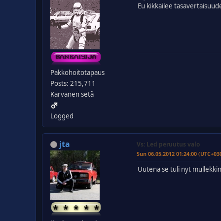
Eu kikkailee tasavertaisuud
Pakkohoitotapaus
Posts: 215,711
Karvanen setä
Logged
jta
Vs: Led peruutus valo
Sun 06.05.2012 01:24:00 (UTC+03
Uutena se tuli nyt mullekki