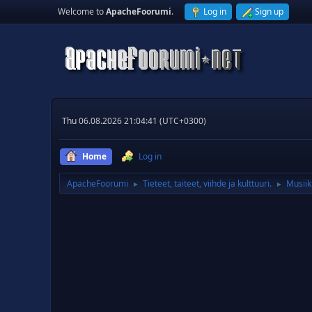
Welcome to
ApacheFoorumi
.
Log in
Sign up
Thu 06.08.2026 21:04:41 (UTC+0300)
Home
Log in
ApacheFoorumi
Tieteet, taiteet, viihde ja kulttuuri.
Musiik
►
►