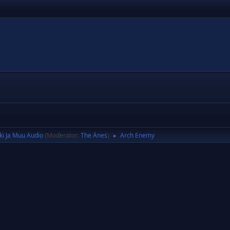
ki Ja Muu Audio
(Moderator:
The Änes
)
Arch Enemy
►