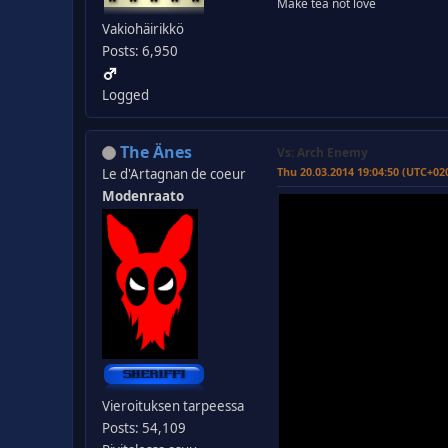
Make tea not love
Vakiohäirikkö
Posts: 6,950
Logged
The Änes
Vs: Arch Enemy
Thu 20.03.2014 19:04:50 (UTC+02
Le d'Artagnan de coeur
Modenraato
Vieroituksen tarpeessa
Posts: 54,109