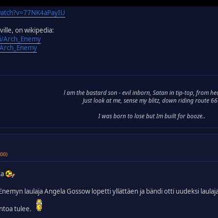
watch?v=77NK4aPayIU
ille, on wikipedia:
ki/Arch_Enemy
ki/Arch_Enemy
l am the bastard son - evil inborn, Satan in tip-top, from he
Just look at me, sense my blitz, down riding route 6
I was born to lose but Im built for booze..
00)
ka
 Enemyn laulaja Angela Gossow lopetti yllättäen ja bändi otti uudeksi laulaj
ntoa tulee.