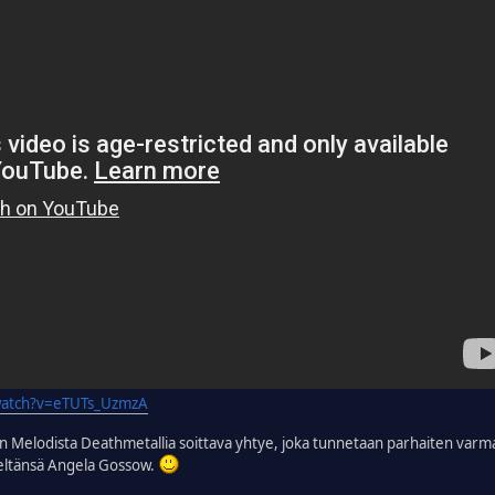
watch?v=eTUTs_UzmzA
en Melodista Deathmetallia soittava yhtye, joka tunnetaan parhaiten varma
eltänsä Angela Gossow.