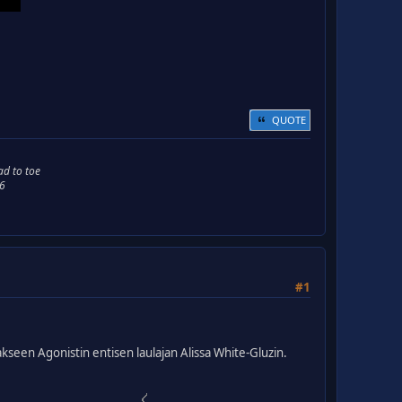
QUOTE
ad to toe
66
#1
akseen Agonistin entisen laulajan Alissa White-Gluzin.