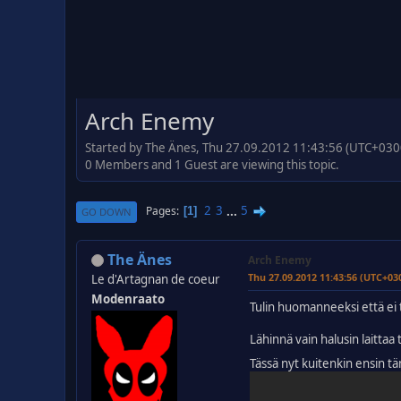
Arch Enemy
Started by The Änes, Thu 27.09.2012 11:43:56 (UTC+030
0 Members and 1 Guest are viewing this topic.
2
3
...
5
Pages
1
GO DOWN
The Änes
Arch Enemy
Thu 27.09.2012 11:43:56 (UTC+03
Le d'Artagnan de coeur
Modenraato
Tulin huomanneeksi että ei 
Lähinnä vain halusin laitta
Tässä nyt kuitenkin ensin täm