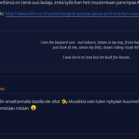
eltänsä on tämä uusi laulaja, enkä kyllä ihan heti muutenkaan parempaa 
ki:
http://www.inferno.fi/uutiset/angela-gossow-jattaa-arch-enemyn-uusi-la
l am the bastard son - evil inborn, Satan in tip-top, from he
Just look at me, sense my blitz, down riding route 6
I was born to lose but Im built for booze..
00)
in ansaitsemalla tasolla ole ollut
Musiikkia vain tulee nykyään kuunneltu
 mistään mitään