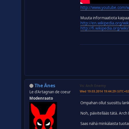
http://www.youtube.com/
Muuta informaatiota kaipaav
http://en.wikipedia.org/wi
http://fi.wikipedia.org/wi
The Änes
Vs: Arch Enemy
Wed 19.03.2014 19:44:29 (UTC+02
Le d'Artagnan de coeur
Modenraato
Ompahan ollut suosittu lan
Noh, päivitellääs tätä. Arch
Saas nähä minkälaista tuota