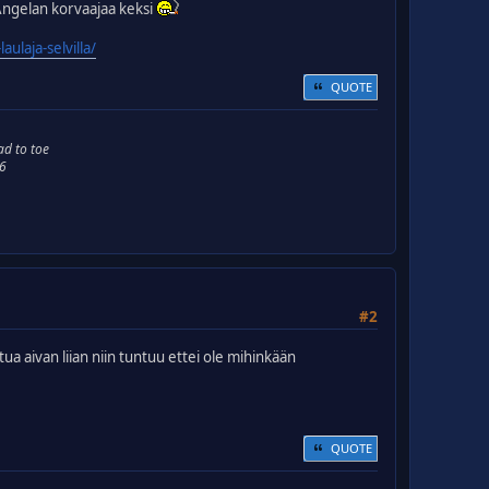
Angelan korvaajaa keksi
ulaja-selvilla/
QUOTE
ad to toe
66
#2
a aivan liian niin tuntuu ettei ole mihinkään
QUOTE