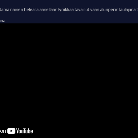
tämä nainen heleällä äänellään lyriikkaa tavaillut vaan alunperin laulajana
ana