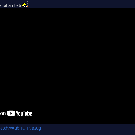
e tähän heti
watch?v=ubHOHi9Bzug