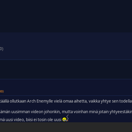
0)
00)
täällä ollutkaan Arch Enemylle vielä omaa aihetta, vaikka yhtye sen todell
a tämän uusimman videon johonkin, mutta voinhan minä jotain yhtyeestäkin 
ä uusi video, biisi ei tosin ole uusi