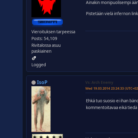
Ainakin monipuolisempi ään
Pistetään vielä infernon link
Vieroituksen tarpeessa
Posts: 54,109
Rivitalossa asuu
paskiainen
Logged
IsoP
Vs: Arch Enemy
Wed 19.03.2014 23:24:33 (UTC+02
Ehkä tuo suosio ei ihan bänd
kommentoitavaa eikä tiedä