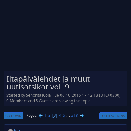
Iltapäivälehdet ja muut
uutisotsikot vol. 9
Started by Señorita iCola, Tue 06.10.2015 17:12:13 (UTC+0300)
0 Members and 5 Guests are viewing this topic.
1
2
4
5
...
318
Pages
3
GO DOWN
USER ACTIONS
jta