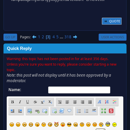
QUOTE
1
2
4
5
...
318
Pages
3
GO UP
USER ACTIONS
Quick Reply
Warning: this topic has not been posted in for at least 356 days.
Unless you're sure you want to reply, please consider starting a new
topic.
Note: this post will not display until it has been approved by a
moderator.
Name: