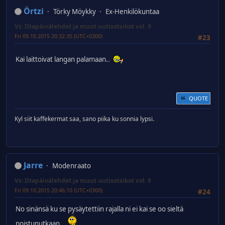
Örtzi
Törky Möykky
Ex-Henkilökuntaa
Vs: Iltapäivälehdet ja muut uutisotsikot vol. 9
Fri 09.10.2015 20:32:35 (UTC+0300)
#23
Kai laittoivat langan palamaan..
QUOTE
Kyl siit kaffekermat saa, sano piika ku sonnia lypsi.
Jarre
Modenraato
Vs: Iltapäivälehdet ja muut uutisotsikot vol. 9
Fri 09.10.2015 20:46:10 (UTC+0300)
#24
No sinänsä ku se pysäytettiin rajalla ni ei kai se oo sieltä
poistunutkaan...