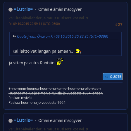
=Lutris=
Oman elämän macgyver
Vs: Iltapäivälehdet ja muut uutisotsikot vol. 9
Fri 09.10.2015 22:59:11 (UTC+0300)
#27
Quote from: Örtzi on Fri 09.10.2015 20:32:35 (UTC+0300)
Kai laittoivat langan palamaan..
ja sitten palautus Ruotsiin
QUOTE
Ennemmin huonoa huumoria kuin ei huumoria ollenkaan
Huonoa makua ja riman alituksia jo vuodesta 1964 lähtien
Paskan myivät
Paskaa huumoria jo vuodesta 1964
=Lutris=
Oman elämän macgyver
Vs: Iltapäivälehdet ja muut uutisotsikot vol. 9