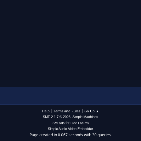
|
|
Help
Terms and Rules
Go Up ▲
,
SMF 2.1.7 © 2026
Simple Machines
for
SMFAds
Free Forums
Simple Audio Video Embedder
Page created in 0.067 seconds with 30 queries.