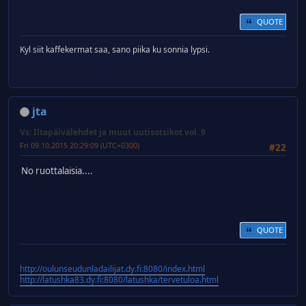
QUOTE
Kyl siit kaffekermat saa, sano piika ku sonnia lypsi.
jta
Vs: Iltapäivälehdet ja muut uutisotsikot vol. 9
Fri 09.10.2015 20:29:09 (UTC+0300)
#22
No ruottalaisia....
QUOTE
http://oulunseudunladailijat.dy.fi:8080/index.html
http://latushka83.dy.fi:8080/latushka/tervetuloa.html