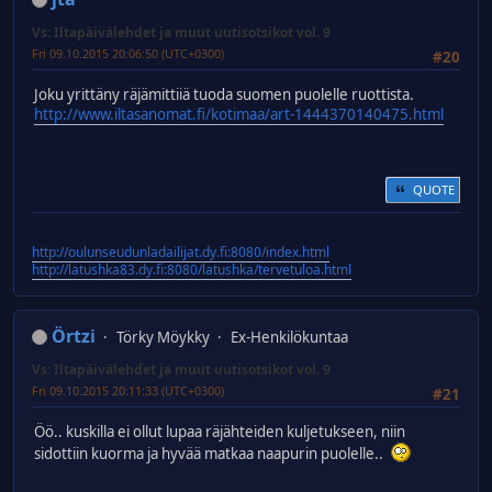
Vs: Iltapäivälehdet ja muut uutisotsikot vol. 9
Fri 09.10.2015 20:06:50 (UTC+0300)
#20
Joku yrittäny räjämittiiä tuoda suomen puolelle ruottista.
http://www.iltasanomat.fi/kotimaa/art-1444370140475.html
QUOTE
http://oulunseudunladailijat.dy.fi:8080/index.html
http://latushka83.dy.fi:8080/latushka/tervetuloa.html
Örtzi
Törky Möykky
Ex-Henkilökuntaa
Vs: Iltapäivälehdet ja muut uutisotsikot vol. 9
Fri 09.10.2015 20:11:33 (UTC+0300)
#21
Öö.. kuskilla ei ollut lupaa räjähteiden kuljetukseen, niin
sidottiin kuorma ja hyvää matkaa naapurin puolelle..