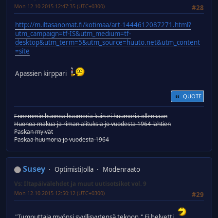
Mon 12.10.2015 12:47:35 (UTC+0300)
#28
http://m.iltasanomat.fi/kotimaa/art-1444612087271.html?
utm_campaign=tf-IS&utm_medium=tf-
desktop&utm_term=5&utm_source=huuto.net&utm_content
=site
Apassien kirppari
QUOTE
Ennemmin huonoa huumoria kuin ei huumoria ollenkaan
Huonoa makua ja riman alituksia jo vuodesta 1964 lähtien
Paskan myivät
Paskaa huumoria jo vuodesta 1964
Susey
OptimistiJolla
Modenraato
Vs: Iltapäivälehdet ja muut uutisotsikot vol. 9
Mon 12.10.2015 12:50:12 (UTC+0300)
#29
"Tumputtaja myönsi syyllisyytensä tekoon." Ei helvetti.