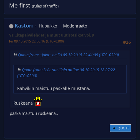
Me first
(rules of traffic)
Kastori
Hupiukko
Modenraato
Vs: Iltapäivälehdet ja muut uutisotsikot vol. 9
Fri 09.10.2015 22:50:16 (UTC+0300)
#26
Quote from: =Juku= on Fri 09.10.2015 22:41:09 (UTC+0300)
Quote from: Señorita iCola on Tue 06.10.2015 18:07:22
(UTC+0300)
Kahvikin maistuu paskalle mustana.
Ruskeana
paska maistuu ruskeana..
QUOTE