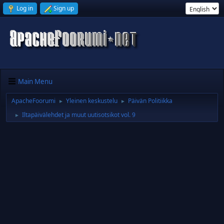
Log in
Sign up
Main Menu
ApacheFoorumi
Yleinen keskustelu
Päivän Politiikka
►
►
Iltapäivälehdet ja muut uutisotsikot vol. 9
►