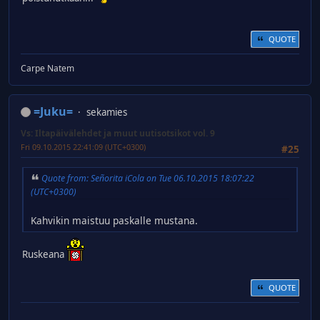
QUOTE
Carpe Natem
=Juku=
sekamies
Vs: Iltapäivälehdet ja muut uutisotsikot vol. 9
Fri 09.10.2015 22:41:09 (UTC+0300)
#25
Quote from: Señorita iCola on Tue 06.10.2015 18:07:22
(UTC+0300)
Kahvikin maistuu paskalle mustana.
Ruskeana
QUOTE