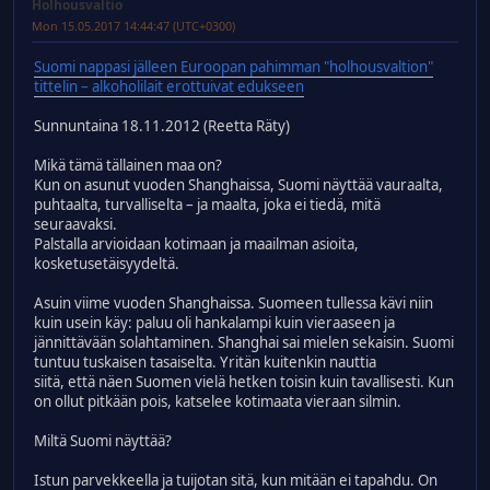
Holhousvaltio
Mon 15.05.2017 14:44:47 (UTC+0300)
Suomi nappasi jälleen Euroopan pahimman "holhousvaltion"
tittelin – alkoholilait erottuivat edukseen
Sunnuntaina 18.11.2012 (Reetta Räty)
Mikä tämä tällainen maa on?
Kun on asunut vuoden Shanghaissa, Suomi näyttää vauraalta,
puhtaalta, turvalliselta – ja maalta, joka ei tiedä, mitä
seuraavaksi.
Palstalla arvioidaan kotimaan ja maailman asioita,
kosketusetäisyydeltä.
Asuin viime vuoden Shanghaissa. Suomeen tullessa kävi niin
kuin usein käy: paluu oli hankalampi kuin vieraaseen ja
jännittävään solahtaminen. Shanghai sai mielen sekaisin. Suomi
tuntuu tuskaisen tasaiselta. Yritän kuitenkin nauttia
siitä, että näen Suomen vielä hetken toisin kuin tavallisesti. Kun
on ollut pitkään pois, katselee kotimaata vieraan silmin.
Miltä Suomi näyttää?
Istun parvekkeella ja tuijotan sitä, kun mitään ei tapahdu. On