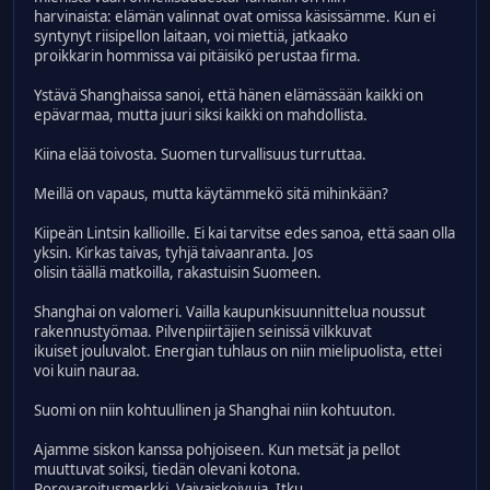
harvinaista: elämän valinnat ovat omissa käsissämme. Kun ei
syntynyt riisipellon laitaan, voi miettiä, jatkaako
proikkarin hommissa vai pitäisikö perustaa firma.
Ystävä Shanghaissa sanoi, että hänen elämässään kaikki on
epävarmaa, mutta juuri siksi kaikki on mahdollista.
Kiina elää toivosta. Suomen turvallisuus turruttaa.
Meillä on vapaus, mutta käytämmekö sitä mihinkään?
Kiipeän Lintsin kallioille. Ei kai tarvitse edes sanoa, että saan olla
yksin. Kirkas taivas, tyhjä taivaanranta. Jos
olisin täällä matkoilla, rakastuisin Suomeen.
Shanghai on valomeri. Vailla kaupunkisuunnittelua noussut
rakennustyömaa. Pilvenpiirtäjien seinissä vilkkuvat
ikuiset jouluvalot. Energian tuhlaus on niin mielipuolista, ettei
voi kuin nauraa.
Suomi on niin kohtuullinen ja Shanghai niin kohtuuton.
Ajamme siskon kanssa pohjoiseen. Kun metsät ja pellot
muuttuvat soiksi, tiedän olevani kotona.
Porovaroitusmerkki. Vaivaiskoivuja. Itku.