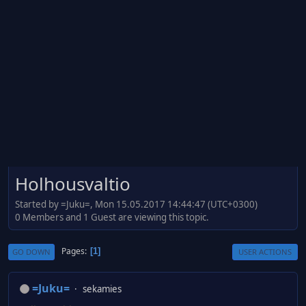
Holhousvaltio
Started by =Juku=, Mon 15.05.2017 14:44:47 (UTC+0300)
0 Members and 1 Guest are viewing this topic.
Pages
1
GO DOWN
USER ACTIONS
=Juku=
sekamies