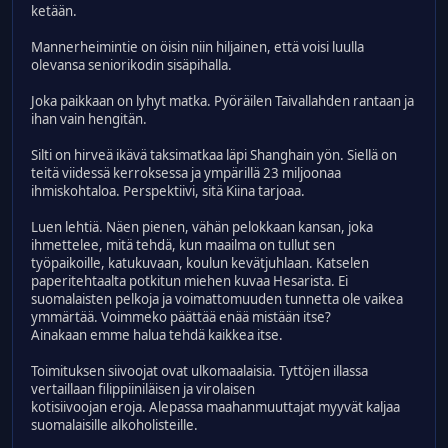
ketään.
Mannerheimintie on öisin niin hiljainen, että voisi luulla
olevansa seniorikodin sisäpihalla.
Joka paikkaan on lyhyt matka. Pyöräilen Taivallahden rantaan ja
ihan vain hengitän.
Silti on hirveä ikävä taksimatkaa läpi Shanghain yön. Siellä on
teitä viidessä kerroksessa ja ympärillä 23 miljoonaa
ihmiskohtaloa. Perspektiivi, sitä Kiina tarjoaa.
Luen lehtiä. Näen pienen, vähän pelokkaan kansan, joka
ihmettelee, mitä tehdä, kun maailma on tullut sen
työpaikoille, katukuvaan, koulun kevätjuhlaan. Katselen
paperitehtaalta potkitun miehen kuvaa Hesarista. Ei
suomalaisten pelkoja ja voimattomuuden tunnetta ole vaikea
ymmärtää. Voimmeko päättää enää mistään itse?
Ainakaan emme halua tehdä kaikkea itse.
Toimituksen siivoojat ovat ulkomaalaisia. Tyttöjen illassa
vertaillaan filippiiniläisen ja virolaisen
kotisiivoojan eroja. Alepassa maahanmuuttajat myyvät kaljaa
suomalaisille alkoholisteille.