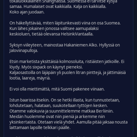
tokaluokkalainen Shanghaissa. Suomessa ei tarvitse kysyä
samaa. Humalaiset ovat kaikkialla. Kalja on kaikkialla.
Koko ajan juodaan.
On häkellyttävää, miten läpitunkevasti viina on osa Suomea.
Kun lähes jokainen jonossa valitsee aamupalaksi
keskioluen, tietää olevansa HelsinkiVantaalla.
Syksyn viileyteen, mainostaa Hakaniemen Alko. Hyllyssä on
Jaloviinapulloja.
Etsin marketista yksittäisiä kolmosoluita, ristiäisten jatkoille. Ei
löydy. Myös sixpack on käynyt pieneksi.
Kaljaosastoilla on läjäpäin yli puolen litran pinttejä, ja jättimäisiä
lootia, laareja, mäyriä.
Ei voi olla miettimättä, mitä Suomi pakenee viinaan.
Istun baarissa itsekin. On se hetki illasta, kun tunnustetaan,
lohdutetaan, halataan, suukotellaan tyttöjen kesken.
Otamme valokuvia ja suunnittelemme matkaa Berliiniin.
Meidän huolemme ovat niin pieniä ja arkemme niin
yksinkertaista. Otetaan vielä yhdet. Aamulla pitää jaksaa nousta
laittamaan lapsille telkkari päälle.