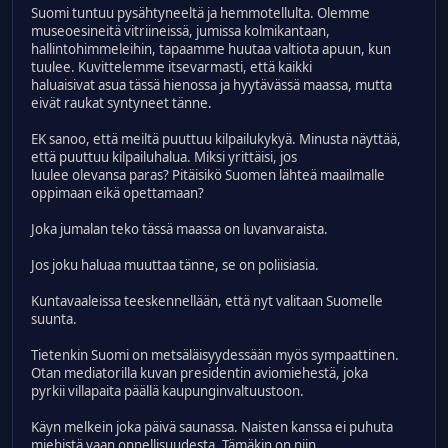
Suomi tuntuu pysähtyneeltä ja hemmotellulta. Olemme
museoesineitä vitriineissä, jumissa kolmikantaan,
hallintohimmeleihin, tapaamme huutaa valtiota apuun, kun
tuulee. Kuvittelemme itsevarmasti, että kaikki
haluaisivat asua tässä hienossa ja hyytävässä maassa, mutta
eivät raukat syntyneet tänne.
EK sanoo, että meiltä puuttuu kilpailukykyä. Minusta näyttää,
että puuttuu kilpailuhalua. Miksi yrittäisi, jos
luulee olevansa paras? Pitäisikö Suomen lähteä maailmalle
oppimaan eikä opettamaan?
Joka jumalan teko tässä maassa on luvanvaraista.
Jos joku haluaa muuttaa tänne, se on poliisiasia.
Kuntavaaleissa teeskennellään, että nyt valitaan Suomelle
suunta.
Tietenkin Suomi on metsäläisyydessään myös sympaattinen.
Otan mediatorilla kuvan presidentin aviomiehestä, joka
pyrkii villapaita päällä kaupunginvaltuustoon.
Käyn melkein joka päivä saunassa. Naisten kanssa ei puhuta
miehistä vaan onnellisuudesta. Tämäkin on niin