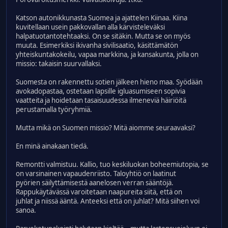
Katson autonikkunasta Suomea ja ajattelen Kiinaa. Kiina
kuvitellaan usein pakkovallan alla kärvisteleväksi
halpatuotantotehtaaksi. On se sitäkin. Mutta se on myös
muuta. Esimerkiksi ikivanha sivilisaatio, käsittämätön
yhteiskuntakokeilu, vapaa markkina, ja kansakunta, jolla on
missio: takaisin suurvallaksi.
Suomesta on rakennettu sotien jälkeen hieno maa. Syödään
avokadopastaa, ostetaan lapsille igluasumiseen sopivia
vaatteita ja hoidetaan tasaisuudessa ilmeneviä häiriöitä
perustamalla työryhmiä.
Mutta mikä on Suomen missio? Mitä aiomme seuraavaksi?
En minä ainakaan tiedä.
Remontti valmistuu. Kallio, tuo keskiluokan boheemiutopia, se
on varsinainen vapaudenriisto. Taloyhtiö on laatinut
pyörien säilyttämisestä aanelosen verran sääntöjä.
Rappukäytävässä varoitetaan naapureita siitä, että on
juhlat ja niissä ääntä. Anteeksi että on juhlat? Mitä siihen voi
sanoa.