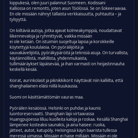
loppukesä, olen juuri palannut Suomeen. Kodissani
Kalliossa on remontti, joten asun Töölössä. Se on šokeeraavaa.
En ole missään nähnyt tällaista verkkaisuutta, puhtautta – ja
tylsyyttä.
On kiiltäviä autoja, jotka ajavat kolmeakymppiä, noudattavat
liikennevaloja ja ryhmittyvät, vaikka missään
ei ole ketään. On istuimiin suojeltuja lapsia ja korokkeille
köytettyjä koululaisia. On pyöräilijöitä ja
sauvakävelijöitä, pyöräkypäröitä ja teknisiä asuja. On turvallista,
käytännöllistä, maltillista, yhdenmukaista,
tullimääräykset läpäisevää, ja ihan varmasti on heijastinnauha
keskellä kesää.
Koirat, aurinkolasit ja piknikkikorit näyttävät niin kalliilta, että
shanghailainen eläisi niillä kuukausia.
Suomi on käsittämättömän vauras maa.
Pyöräilen kesäöissä. Helsinki on puhdas ja kaunis
luontoreservaatti. Shanghain läpi virtaavassa
Huangpujoessa lilluu kuolleita kaloja ja roskaa. Kesällä Shanghai
lämpenee kosteaksi saunaksi, ja aina haisee: ruoka,
jätteet, autot, katupöly. Helsingissä käyn baarista tullessa
meressä uimassa. Missään ei haise miltään. Missään ei ole