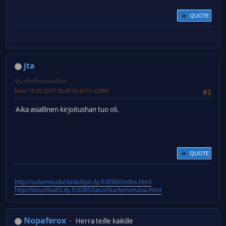
QUOTE
jta
Vs: Holhousvaltio
Mon 15.05.2017 20:45:55 (UTC+0300)
#2
Aika asiallinen kirjoitushan tuo oli.
QUOTE
http://oulunseudunladailijat.dy.fi:8080/index.html
http://latushka83.dy.fi:8080/latushka/tervetuloa.html
Nopaferox
Herra teille kaikille