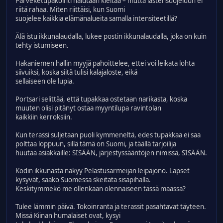
Parveketupakointi halutaan kieltää – mutta lastensuojeluun ei
riitä rahaa. Miten riittäisi, kun Suomi
suojelee kaikkia elämänalueita samalla intensiteetillä?
Älä istu ikkunalaudalla, lukee postin ikkunalaudalla, joka on kuin
tehty istumiseen.
Hakaniemen hallin myyjä pahoittelee, ettei voi leikata lohta
siivuiksi, koska siitä tulisi kalajaloste, eikä
sellaiseen ole lupia.
Portsari selittää, että tupakkaa ostetaan narikasta, koska
muuten olisi pitänyt ostaa myyntilupa ravintolan
kaikkiin kerroksiin.
Kun terassi suljetaan puoli kymmeneltä, edes tupakkaa ei saa
polttaa loppuun, sillä tämä on Suomi, ja täällä tarjoilija
huutaa asiakkaille: SISÄÄN, järjestyssääntöjen nimissä, SISÄÄN.
Kodin ikkunasta näkyy Pelastusarmeijan leipäjono. Lapset
kysyvät, saako Suomessa skeitata sisäpihalla.
Keskitymmekö me ollenkaan olennaiseen tässä maassa?
Tulee lämmin päivä. Tokoinranta ja terassit pasahtavat täyteen.
Missä Kiinan humalaiset ovat, kysyi