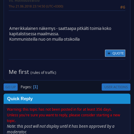
Vs: Holhousvaltio
Thu 21.06.2018 23:14:50 (UTC+0300)
#6
Amerikkalainen näkemys - saattaapa pitkälti toimia koko
kapitalistisessa maailmassa.
Kommunisteilla nuo on muilla otsikoilla
QUOTE
Me first
(rules of traffic)
Pages
1
GO UP
USER ACTIONS
Quick Reply
Warning: this topic has not been posted in for at least 356 days.
Unless you're sure you want to reply, please consider starting a new
topic.
Note: this post will not display until it has been approved by a
moderator.