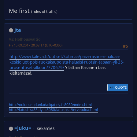
Me first
(rules of traffic)
jta
Vs: Holhousvaltio
Fri 15.09.2017 20:08:17 (UTC+0300)
#5
http://www.kaleva.fi/uutiset/kotimaa/paivi-rasanen-haluaa-
keskioluet-pois-ruokakaupoista-haluaisi-ruotsin-tapaan-yli-35-
prosenttiset-alkoon/770679/
Yllättäin Räsänen taas
kieltämässä.
QUOTE
http://oulunseudunladailijat.dy.fi:8080/index.html
http://latushka83.dy.fi:8080/latushka/tervetuloa.html
=Juku=
sekamies