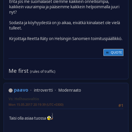
Entä jos me suomalaiset olemme kaikkein onnellisimpia,
kaikkein vauraimpia ja pääsemme kaikkein helpoimmalla juuri
nyt?
Sodasta ja köyhyydestä on jo aikaa, eivätkä kiinalaiset ole vielä
tulleet.
Kirjoittaja Reetta Räty on Helsingin Sanomien toimituspäällikkö.
QUOTE
Me first
(rules of traffic)
paavo
introvertti
Modenraato
Vs: Holhousvaltio
Mon 15.05.2017 20:19:39 (UTC+0300)
#1
Taisi olla asiaa tuossa