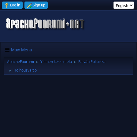
Log in
Sign up
Main Menu
ApacheFoorumi
Yleinen keskustelu
Päivän Politiikka
►
►
Holhousvaltio
►