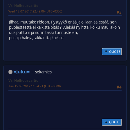
Vs: Holhousvaltio
Wed 12.07.2017 22:49:06 (UTC+0300)
#3
Jiihaa, muutako rideon. Pystyykö enää jaloillaan ää.estää, sen
puolestaettä ei kaikista pitäs ? Älekää ny httäilkö ku maullako n
uus puhto n ja nurin tässä tunnustelen,
pusuja,haleja,rakkautta,kaikille
QUOTE
=Juku=
sekamies
Vs: Holhousvaltio
Tue 15.08.2017 11:54:21 (UTC+0300)
#4
QUOTE