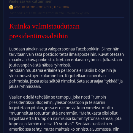
Vaaleissa vaikuttaminen
Wed 10.01.2018 20:59:13 (UTC+0200)
Last Edit
: Fri 12.01.2018 12:58:30 (UTC+0200) by =Juku=
Kuinka valmistaudutaan
presidentinvaaleihin
Luodaan ainakin sata valepersoonaa Facebookkiin. Siihenhän
tarvitaan vain sata postiosoitetta ilmaisposteihin. Kuvat otetaan
maailman kuvapankeista. liitytään erilaisiin ryhmiin. Julkaistaan
joutavanpäiväistä näissä ryhmissä.
Tehdään muutama erilainen persoona erilaisiin blogeihin ja
yleisönosastojen kolumneihin. Kirjoitellaan niihin ihan
pehmoisia, jossa asiasisältöä nimeksi. Sata seuraajaa "tykkää" ja
jakaa ryhmissään.
Vaalien edellä tehdään se temppu, joka nosti Trumpin
presidentiksi? Blogeihin, yleisönosastoon ja feissariin
kirjoitetaan jotakin, jossa ei ole perää kuin nimeksi, mutta
"muunneltua totuutta" sitä enemmän. "Mehukasta olisi ollut
kirjoittaa että Trump on naimisissa kummityttönsä kanssa, jota
kopeloi jo tämän ollessa 10-vuotias". Sentään tuollaista ei
amerikoissa tehty, mutta mahtaisiko onnistua Suomessa, niin