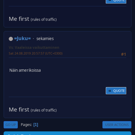
Me first
(rules of traffic)
=Juku=
sekamies
Vs: Vaaleissa vaikuttaminen
Sat 24.08.2019 20:57:57 (UTC+0300)
#1
Näin amerikoissa
QUOTE
Me first
(rules of traffic)
Pages
1
GO UP
USER ACTIONS