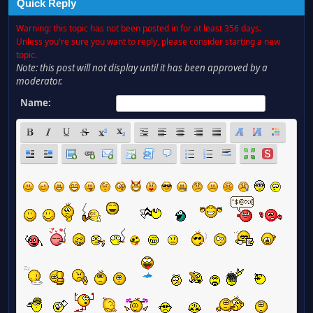
Quick Reply
Warning: this topic has not been posted in for at least 356 days.
Unless you're sure you want to reply, please consider starting a new
topic.
Note: this post will not display until it has been approved by a
moderator.
Name: