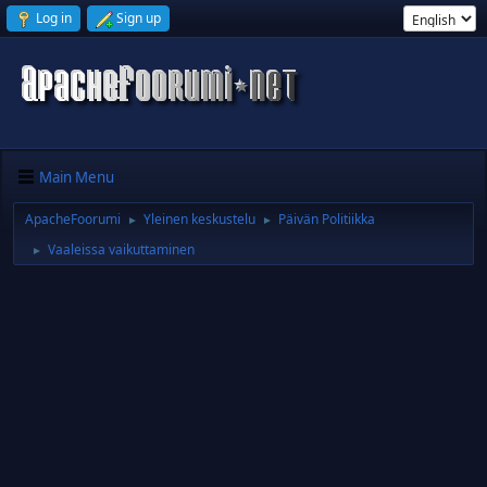
Log in
Sign up
Main Menu
ApacheFoorumi
Yleinen keskustelu
Päivän Politiikka
►
►
Vaaleissa vaikuttaminen
►