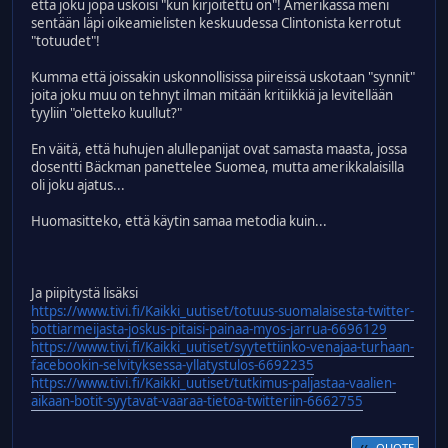
että joku jopa uskoisi "kun kirjoitettu on"! Amerikassa meni
sentään läpi oikeamielisten keskuudessa Clintonista kerrotut
"totuudet"!
Kumma että joissakin uskonnollisissa piireissä uskotaan "synnit"
joita joku muu on tehnyt ilman mitään kritiikkiä ja levitellään
tyyliin "oletteko kuullut?"
En väitä, että huhujen alullepanijat ovat samasta maasta, jossa
dosentti Bäckman panettelee Suomea, mutta amerikkalaisilla
oli joku ajatus...
Huomasitteko, että käytin samaa metodia kuin...
Ja piipitystä lisäksi
https://www.tivi.fi/Kaikki_uutiset/totuus-suomalaisesta-twitter-
bottiarmeijasta-joskus-pitaisi-painaa-myos-jarrua-6696129
https://www.tivi.fi/Kaikki_uutiset/syytettiinko-venajaa-turhaan-
facebookin-selvityksessa-yllatystulos-6692235
https://www.tivi.fi/Kaikki_uutiset/tutkimus-paljastaa-vaalien-
aikaan-botit-syytavat-vaaraa-tietoa-twitteriin-6662755
QUOTE