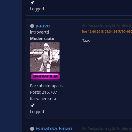
Logged
paavo
Vs: Postaa kun syöt. Viides it
Tue 12.06.2018 05:34:34 (UTC+03
introvertti
Modenraato
Taas
Pakkohoitotapaus
Posts: 215,707
Karvanen setä
Logged
Esinahka-Einari
Vs: Postaa kun syöt. Viides it