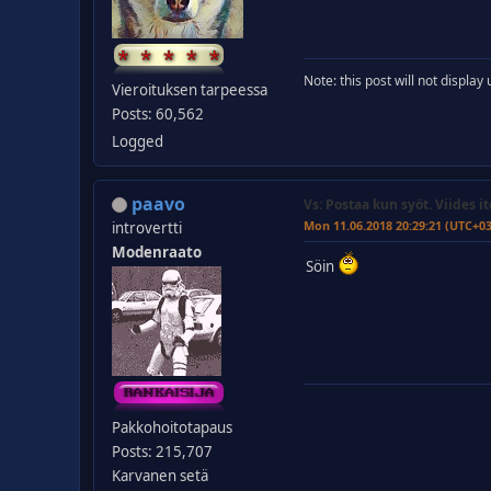
Note: this post will not displa
Vieroituksen tarpeessa
Posts: 60,562
Logged
paavo
Vs: Postaa kun syöt. Viides it
Mon 11.06.2018 20:29:21 (UTC+0
introvertti
Modenraato
Söin
Pakkohoitotapaus
Posts: 215,707
Karvanen setä