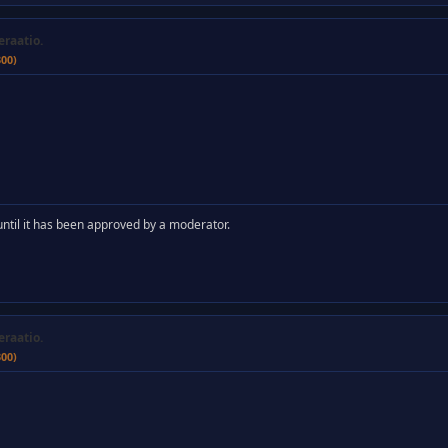
eraatio.
300)
y until it has been approved by a moderator.
eraatio.
300)