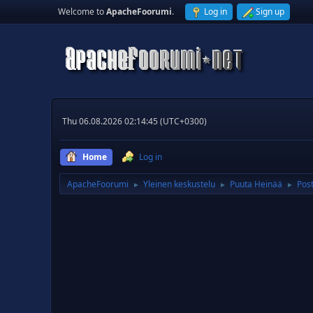
Welcome to
ApacheFoorumi
.
Log in
Sign up
Thu 06.08.2026 02:14:45 (UTC+0300)
Home
Log in
ApacheFoorumi
Yleinen keskustelu
Puuta Heinää
Post
►
►
►