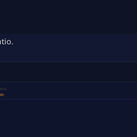
tio.
atio.
00)