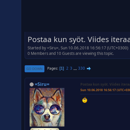
Postaa kun syöt. Viides iteraa
Started by =Siru=, Sun 10.06.2018 16:56:17 (UTC+0300)
0 Members and 10 Guests are viewing this topic.
2
3
...
330
Pages
1
GO DOWN
=Siru=
Postaa kun syöt. Viides itera
Sun 10.06.2018 16:56:17 (UTC+03