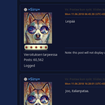
=Siru=
Vs: Postaa kun syöt. Viides it
Mon 11.06.2018 06:45:30 (UTC+0
Leipää
Note: this post will not displa
Vieroituksen tarpeessa
Posts: 60,562
Logged
=Siru=
Vs: Postaa kun syöt. Viides it
Mon 11.06.2018 16:28:01 (UTC+0
Joo, italianpataa.