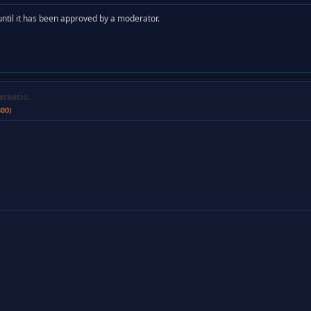
y until it has been approved by a moderator.
eraatio.
300)