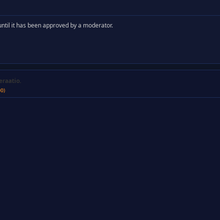
y until it has been approved by a moderator.
eraatio.
00)