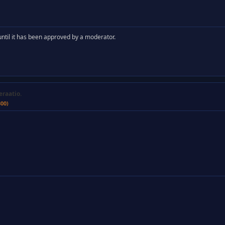
y until it has been approved by a moderator.
eraatio.
300)