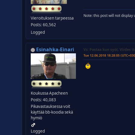
Note: this post will not displa
Vieroituksen tarpeessa
Posts: 60,562
Logged
Esinahka-Einari
Vs: Postaa kun syöt. Viides it
Tue 12.06.2018 18:28:05 (UTC+03
Koukussa Apacheen
Posts: 40,083
Pikavastauksessa voit
käyttää bb-koodia sekä
hymiö
Logged