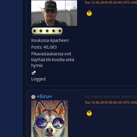
Tue 12.06.2018 05:34:40 (UTC+03
Koukussa Apacheen
Posts: 40,083
Pikavastauksessa voit
käyttää bb-koodia sekä
hymiö
Logged
=Siru=
Vs: Postaa kun syöt. Viides it
Tue 12.06.2018 06:06:34 (UTC+03