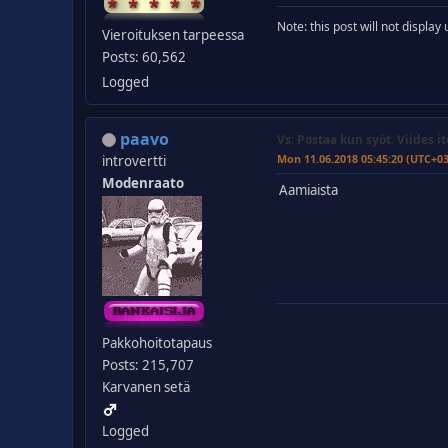
Note: this post will not displa
Vieroituksen tarpeessa
Posts: 60,562
Logged
paavo
Vs: Postaa kun syöt. Viides it
Mon 11.06.2018 05:45:20 (UTC+0
introvertti
Modenraato
Aamiaista
Pakkohoitotapaus
Posts: 215,707
Karvanen setä
Logged