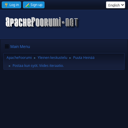
Log in
Sign up
Main Menu
ApacheFoorumi
Yleinen keskustelu
Puuta Heinää
►
►
Postaa kun syöt. Viides iteraatio.
►