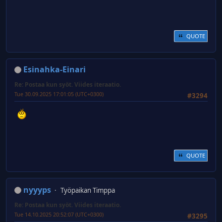
QUOTE
Esinahka-Einari
Re: Postaa kun syöt. Viides iteraatio.
Tue 30.09.2025 17:01:05 (UTC+0300)
#3294
QUOTE
nyyyps
Työpaikan Timppa
Re: Postaa kun syöt. Viides iteraatio.
Tue 14.10.2025 20:52:07 (UTC+0300)
#3295