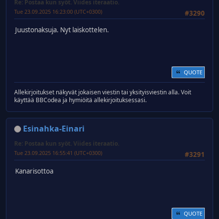
Re: Postaa kun syöt. Viides iteraatio.
Tue 23.09.2025 16:23:00 (UTC+0300)
#3290
Juustonaksuja. Nyt laiskottelen.
QUOTE
Allekirjoitukset näkyvät jokaisen viestin tai yksityisviestin alla. Voit
käyttää BBCodea ja hymiöitä allekirjoituksessasi.
Esinahka-Einari
Re: Postaa kun syöt. Viides iteraatio.
Tue 23.09.2025 16:55:41 (UTC+0300)
#3291
Kanarisottoa
QUOTE