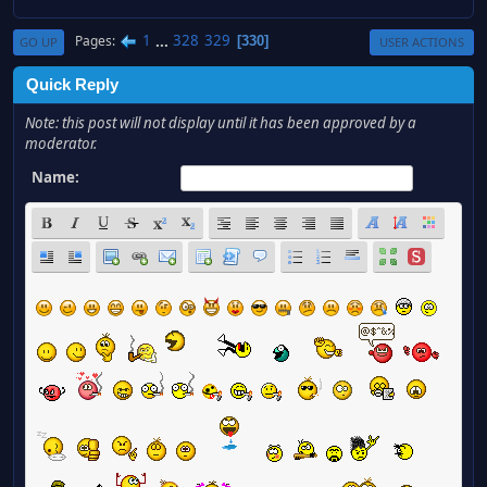
1
...
328
329
Pages
330
GO UP
USER ACTIONS
Quick Reply
Note: this post will not display until it has been approved by a
moderator.
Name: