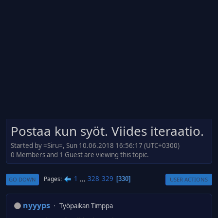
Postaa kun syöt. Viides iteraatio.
Started by =Siru=, Sun 10.06.2018 16:56:17 (UTC+0300)
0 Members and 1 Guest are viewing this topic.
1
...
328
329
Pages
330
GO DOWN
USER ACTIONS
nyyyps
Työpaikan Timppa