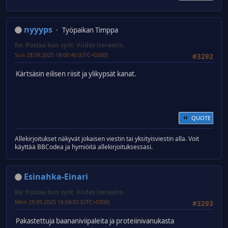
nyyyps
Työpaikan Timppa
Re: Postaa kun syöt. Viides iteraatio.
Sun 28.09.2025 18:00:40 (UTC+0300)
#3292
Kärtsäsin eilisen riisit ja ylikypsät kanat.
QUOTE
Allekirjoitukset näkyvät jokaisen viestin tai yksityisviestin alla. Voit
käyttää BBCodea ja hymiöitä allekirjoituksessasi.
Esinahka-Einari
Re: Postaa kun syöt. Viides iteraatio.
Mon 29.09.2025 16:04:03 (UTC+0300)
#3293
Pakastettuja baananiviipaleita ja proteiinivanukasta