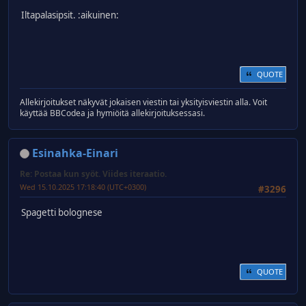
Iltapalasipsit. :aikuinen:
QUOTE
Allekirjoitukset näkyvät jokaisen viestin tai yksityisviestin alla. Voit
käyttää BBCodea ja hymiöitä allekirjoituksessasi.
Esinahka-Einari
Re: Postaa kun syöt. Viides iteraatio.
Wed 15.10.2025 17:18:40 (UTC+0300)
#3296
Spagetti bolognese
QUOTE