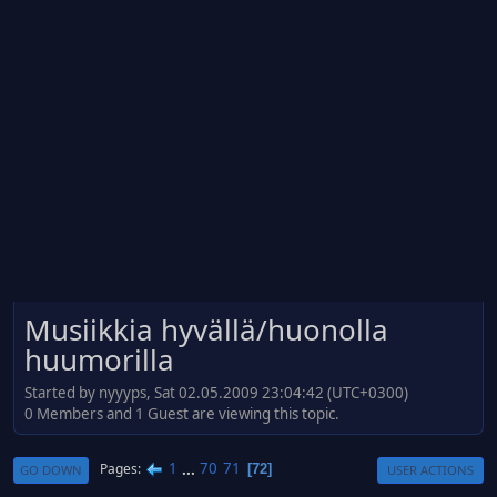
Musiikkia hyvällä/huonolla
huumorilla
Started by nyyyps, Sat 02.05.2009 23:04:42 (UTC+0300)
0 Members and 1 Guest are viewing this topic.
1
...
70
71
Pages
72
GO DOWN
USER ACTIONS