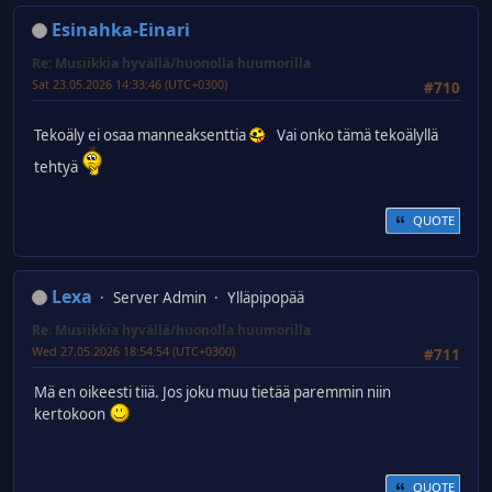
Esinahka-Einari
Re: Musiikkia hyvällä/huonolla huumorilla
Sat 23.05.2026 14:33:46 (UTC+0300)
#710
Tekoäly ei osaa manneaksenttia
Vai onko tämä tekoälyllä
tehtyä
QUOTE
Lexa
Server Admin
Ylläpipopää
Re: Musiikkia hyvällä/huonolla huumorilla
Wed 27.05.2026 18:54:54 (UTC+0300)
#711
Mä en oikeesti tiiä. Jos joku muu tietää paremmin niin
kertokoon
QUOTE