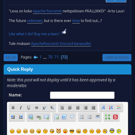
"Lexa on koko
Apache foorumin
nettipoliisien PÄÄLLIKKÖ!" -Arto Lauri
The future
unknown
, but is there ever
time
to find out...?
Like what I do? Buy me a beer!
Tule mukaan
Apachefoorumin Discord-kanavalle!
1
...
70
71
Pages
72
GO UP
USER ACTIONS
Quick Reply
Note: this post will not display until it has been approved by a
moderator.
Name: