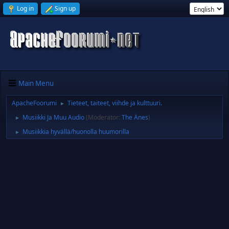
Log in
Sign up
Main Menu
ApacheFoorumi
Tieteet, taiteet, viihde ja kulttuuri.
►
Musiikki Ja Muu Audio
(Moderator:
The Änes
)
►
Musiikkia hyvällä/huonolla huumorilla
►