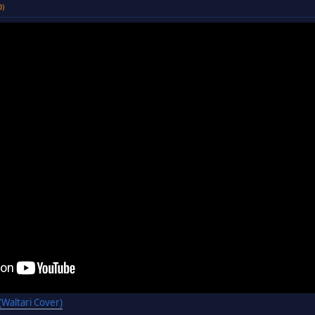
0)
(Waltari Cover)