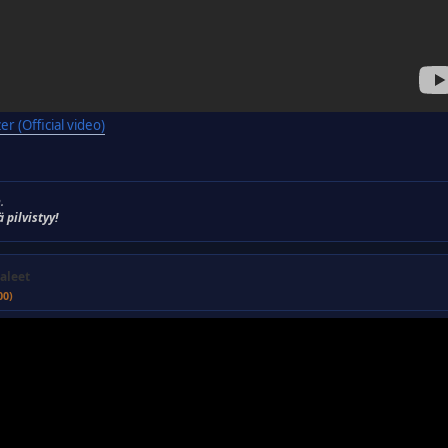
er (Official video)
.
ä pilvistyy!
aleet
00)