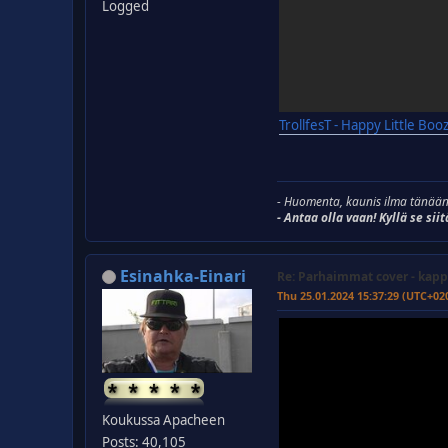
Logged
TrollfesT - Happy Little Booz
- Huomenta, kaunis ilma tänään
- Antaa olla vaan! Kyllä se siit
Esinahka-Einari
Re: Parhaimmat cover - kapp
Thu 25.01.2024 15:37:29 (UTC+02
Koukussa Apacheen
Posts: 40,105