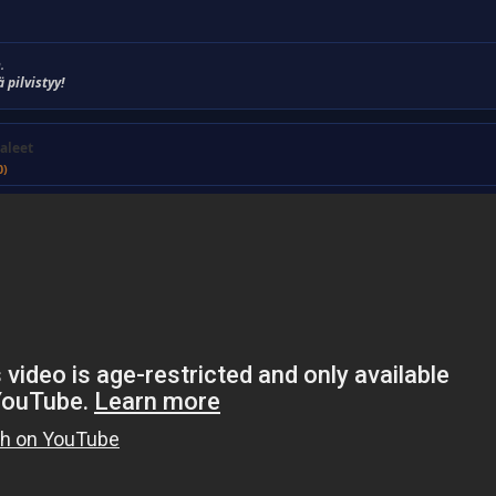
.
ä pilvistyy!
aleet
0)