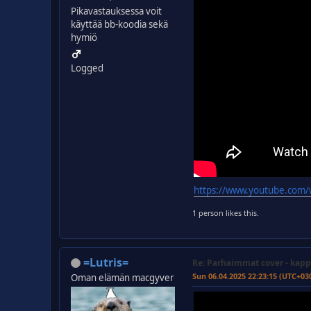
Pikavastauksessa voit
käyttää bb-koodia sekä
hymiö
Logged
https://www.youtube.com
1 person likes this.
=Lutris=
Re: Parhaimmat cover - kapp
Sun 06.04.2025 22:23:15 (UTC+03
Oman elämän macgyver