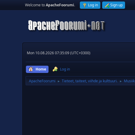
Welcome to
ApacheFoorumi
.
Log in
Sign up
Mon 10.08.2026 07:35:09 (UTC+0300)
Home
Log in
ApacheFoorumi
Tieteet, taiteet, viihde ja kulttuuri.
Musiik
►
►