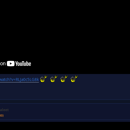
/watch?v=RLJa0c5LG8k
aleet
00)