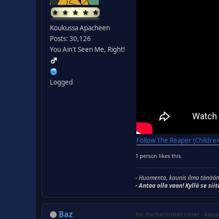
Koukussa Apacheen
Posts: 30,126
You Ain't Seen Me, Right!
Logged
Follow The Reaper (Children
1 person likes this.
- Huomenta, kaunis ilma tänään
- Antaa olla vaan! Kyllä se siit
Baz
Re: Parhaimmat cover - kapp