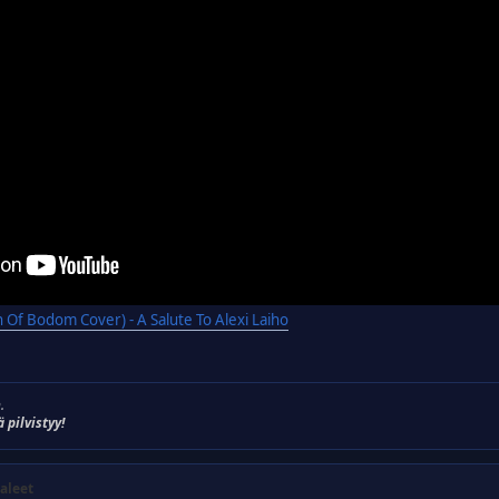
 Of Bodom Cover) - A Salute To Alexi Laiho
.
ä pilvistyy!
aleet