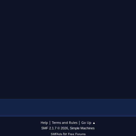
|
|
Help
Terms and Rules
Go Up ▲
,
SMF 2.1.7 © 2026
Simple Machines
for
SMFAds
Free Forums