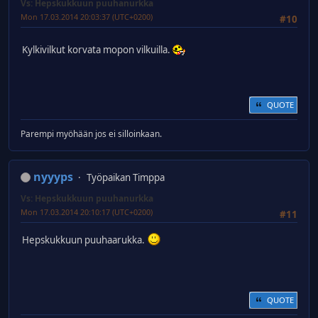
Vs: Hepskukkuun puuhanurkka
Mon 17.03.2014 20:03:37 (UTC+0200)
#10
Kylkivilkut korvata mopon vilkuilla.
QUOTE
Parempi myöhään jos ei silloinkaan.
nyyyps
Työpaikan Timppa
Vs: Hepskukkuun puuhanurkka
Mon 17.03.2014 20:10:17 (UTC+0200)
#11
Hepskukkuun puuhaarukka.
QUOTE