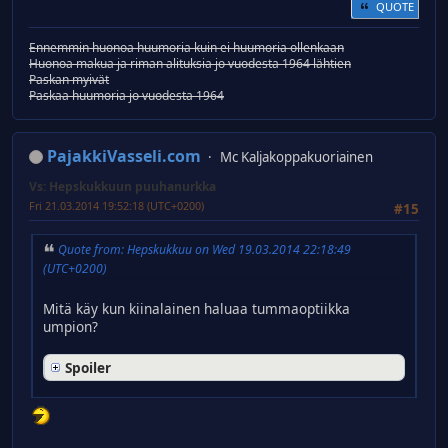
QUOTE
Ennemmin huonoa huumoria kuin ei huumoria ollenkaan
Huonoa makua ja riman alituksia jo vuodesta 1964 lähtien
Paskan myivät
Paskaa huumoria jo vuodesta 1964
PajakkiVasseli.com
Mc Kaljakoppakuoriainen
Vs: Hepskukkuun puuhanurkka
Fri 21.03.2014 19:52:18 (UTC+0200)
#15
Quote from: Hepskukkuu on Wed 19.03.2014 22:18:49
(UTC+0200)
Mitä käy kun kiinalainen haluaa tummaoptiikka
umpion?
Spoiler