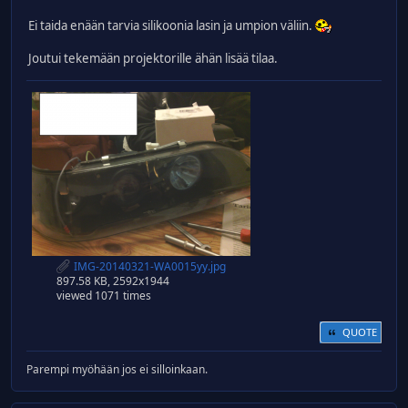
Ei taida enään tarvia silikoonia lasin ja umpion väliin.
Joutui tekemään projektorille ähän lisää tilaa.
IMG-20140321-WA0015yy.jpg
897.58 KB, 2592x1944
viewed 1071 times
QUOTE
Parempi myöhään jos ei silloinkaan.