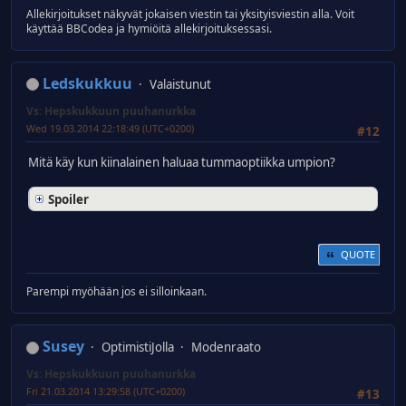
Allekirjoitukset näkyvät jokaisen viestin tai yksityisviestin alla. Voit
käyttää BBCodea ja hymiöitä allekirjoituksessasi.
Ledskukkuu
Valaistunut
Vs: Hepskukkuun puuhanurkka
Wed 19.03.2014 22:18:49 (UTC+0200)
#12
Mitä käy kun kiinalainen haluaa tummaoptiikka umpion?
Spoiler
QUOTE
Parempi myöhään jos ei silloinkaan.
Susey
OptimistiJolla
Modenraato
Vs: Hepskukkuun puuhanurkka
Fri 21.03.2014 13:29:58 (UTC+0200)
#13