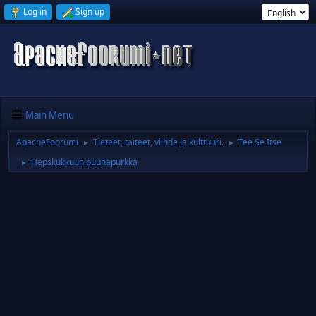
Log in
Sign up
Main Menu
ApacheFoorumi
Tieteet, taiteet, viihde ja kulttuuri.
Tee Se Itse
►
►
Hepskukkuun puuhapurkka
►