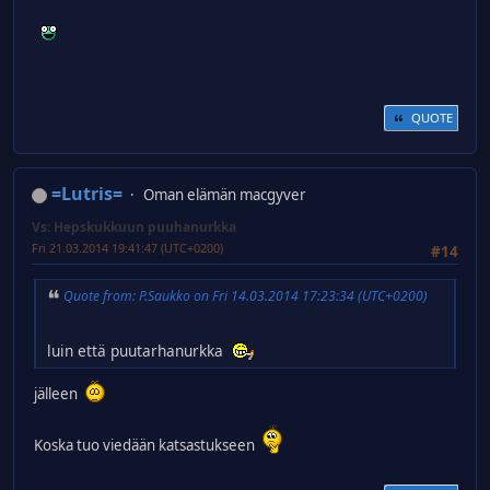
QUOTE
=Lutris=
Oman elämän macgyver
Vs: Hepskukkuun puuhanurkka
Fri 21.03.2014 19:41:47 (UTC+0200)
#14
Quote from: P.Saukko on Fri 14.03.2014 17:23:34 (UTC+0200)
luin että puutarhanurkka
jälleen
Koska tuo viedään katsastukseen