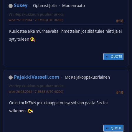
Susey
OptimistiJolla
Modenraato
Vs: Hepskukkuun puuhanurkka
Wed 26.03.2014 12:53:06 (UTC+0200)
#18
Kuulostaa aika murhaavalta, ihmettelen jos siitä tulee nätti ja ei
syty tuleen
QUOTE
PajakkiVasseli.com
Mc Kaljakoppakuoriainen
Vs: Hepskukkuun puuhanurkka
Wed 26.03.2014 17:55:35 (UTC+0200)
#19
Onks toi IKEAN joku kaappi toussa sohvan päällä.Siis toi
valkonen.
QUOTE