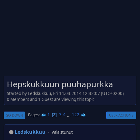
Hepskukkuun puuhapurkka
Started by Ledskukkuu, Fri 14.03.2014 12:32:07 (UTC+0200)
0 Members and 1 Guest are viewing this topic.
1
3
4
...
122
Pages
2
GO DOWN
USER ACTIONS
Ledskukkuu
Valaistunut