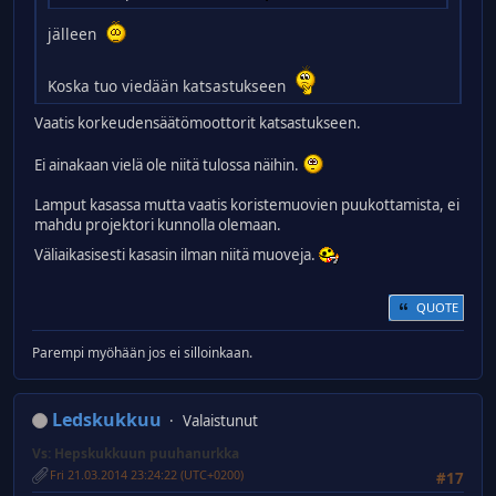
jälleen
Koska tuo viedään katsastukseen
Vaatis korkeudensäätömoottorit katsastukseen.
Ei ainakaan vielä ole niitä tulossa näihin.
Lamput kasassa mutta vaatis koristemuovien puukottamista, ei
mahdu projektori kunnolla olemaan.
Väliaikasisesti kasasin ilman niitä muoveja.
QUOTE
Parempi myöhään jos ei silloinkaan.
Ledskukkuu
Valaistunut
Vs: Hepskukkuun puuhanurkka
Fri 21.03.2014 23:24:22 (UTC+0200)
#17