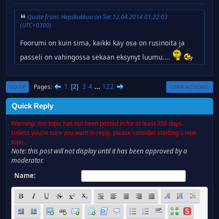
Quote from: Hepskukkuu on Sat 12.04.2014 01:22:03
(UTC+0300)
Foorumi on kuin sima, kaikki käy osa on rusinoita ja
passeli on vahingossa sekaan eksynyt luumu....
1
3
4
...
122
Pages
2
GO UP
USER ACTIONS
Quick Reply
Warning: this topic has not been posted in for at least 356 days.
Unless you're sure you want to reply, please consider starting a new
topic.
Note: this post will not display until it has been approved by a
moderator.
Name: